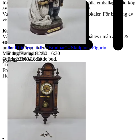
förpackade & kunden måste själv tillhandahålla emballage. Vid köp
av skrymmande gods, måste bärhjälp medtas.
Varorna finns att titta på vid begäran i våra lokaler. För bokning av
visning kontakta oss, se nedan.
Kundservice & Öppettider
Vår kundservice bedrivs via e-post. Svar erhålles i mån av tid &
endast
Rolf Lidberg troll - "Brudpar" - Skulptur - Figurin
under våra öppettider.
Sluttid
9 aug 18:18
.
Måndag-Tisdag: 12:00-16:30
Pris:
325 kr
,
Ledande bud
.
Onsdag: 8:00-18:00
Företag
Torsdag: 12:00-16:30
Fredag: 10:00-15:00
Helgdagar & röda dagar STÄNGT