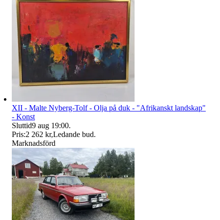
XII - Malte Nyberg-Tolf - Olja på duk - "Afrikanskt landskap"
- Konst
Sluttid
9 aug 19:00
.
Pris:
2 262 kr
,
Ledande bud
.
Marknadsförd