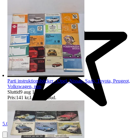
Parti instruktionsböcker - Opel, Nissan, Saab, Toyota, Peugeot,
Volkswagen, mm
Sluttid
9 aug 18:03
.
Pris:
141 kr
,
Ledande bud
.
5.0