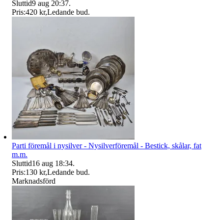
Sluttid
9 aug 20:37
.
Pris:
420 kr
,
Ledande bud
.
Parti föremål i nysilver - Nysilverföremål - Bestick, skålar, fat
m.m.
Sluttid
16 aug 18:34
.
Pris:
130 kr
,
Ledande bud
.
Marknadsförd