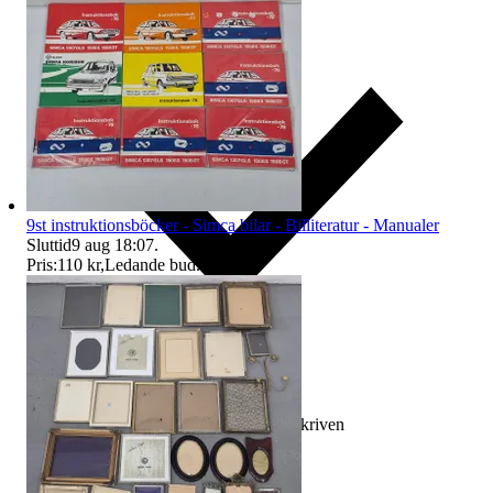
9st instruktionsböcker - Simca bilar - Billiteratur - Manualer
Sluttid
9 aug 18:07
.
Pris:
110 kr
,
Ledande bud
.
Ersättning om varan inte är som beskriven