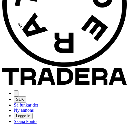
SEK
Så funkar det
Ny annons
Logga in
Skapa konto