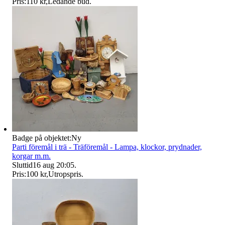
Pris:
110 kr
,
Ledande bud
.
Badge på objektet:
Ny
Parti föremål i trä - Träföremål - Lampa, klockor, prydnader,
korgar m.m.
Sluttid
16 aug 20:05
.
Pris:
100 kr
,
Utropspris
.