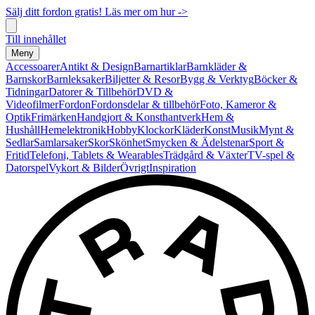
Sälj ditt fordon gratis! Läs mer om hur ->
Till innehållet
Meny
Accessoarer
Antikt & Design
Barnartiklar
Barnkläder &
Barnskor
Barnleksaker
Biljetter & Resor
Bygg & Verktyg
Böcker &
Tidningar
Datorer & Tillbehör
DVD &
Videofilmer
Fordon
Fordonsdelar & tillbehör
Foto, Kameror &
Optik
Frimärken
Handgjort & Konsthantverk
Hem &
Hushåll
Hemelektronik
Hobby
Klockor
Kläder
Konst
Musik
Mynt &
Sedlar
Samlarsaker
Skor
Skönhet
Smycken & Ädelstenar
Sport &
Fritid
Telefoni, Tablets & Wearables
Trädgård & Växter
TV-spel &
Datorspel
Vykort & Bilder
Övrigt
Inspiration