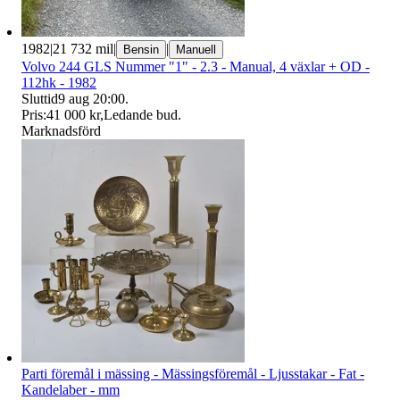
1982
|
21 732 mil
|
|
Bensin
Manuell
Volvo 244 GLS Nummer "1" - 2.3 - Manual, 4 växlar + OD -
112hk - 1982
Sluttid
9 aug 20:00
.
Pris:
41 000 kr
,
Ledande bud
.
Marknadsförd
Parti föremål i mässing - Mässingsföremål - Ljusstakar - Fat -
Kandelaber - mm