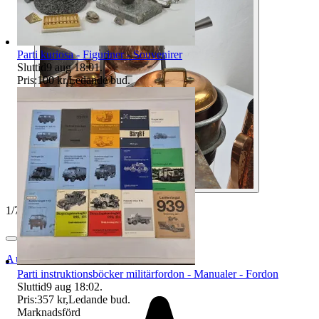
Parti kuriosa - Figuriner - Souvenirer
Sluttid
9 aug 18:01
.
Pris:
100 kr
,
Ledande bud
.
1
/
7
Auktionsbyra
Parti instruktionsböcker militärfordon - Manualer - Fordon
Sluttid
9 aug 18:02
.
Pris:
357 kr
,
Ledande bud
.
Marknadsförd