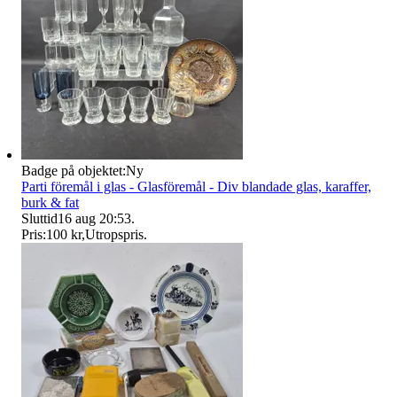
Badge på objektet:
Ny
Parti föremål i glas - Glasföremål - Div blandade glas, karaffer,
burk & fat
Sluttid
16 aug 20:53
.
Pris:
100 kr
,
Utropspris
.