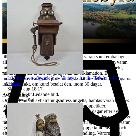
avser ej det externa köpet av leverans av objektet då
konsumenten/köparen uttryckligen har samtyckt till att tjänsten
börjar utföras och gått med på att det inte finns någon ångerrätt när
tjänsten har fullgjorts. Om misstanke att ångerrätt missbrukas, tex
används för att ej behöva stå fast vid bud och därmed påverka
budgivningsprocessen, förbehåller sig vi oss rätten att stänga av
kundens konto för vidare budgivning hos oss.
REKLAMATION
Vid Reklamation ska kunden omgående ta kontakt med oss via mail
till tradera@jabab.se samt bifoga bilder på varan samt emballagets
alla sidor och packmateriel. Notera att det är skillnad på om varan
inte lever upp till kundens förväntningar eller om den är defekt,
mindre defekter är inte ett giltigt skäl till reklamation. Efter
L M Ericsson väggtelefon - Vintage - Antik - Telefon - Fast
mottagande av vara samt godkänd reklamation återbetalas pengarna
telefon
inkl. returfrakt, om kund betalat den, inom 30 dagar.
Sluttid
9 aug 18:17
.
Pris:
1 182 kr
,
Ledande bud
.
Avhämtning
Marknadsförd
Om ingen annan avhämtningsadress angetts, hämtas varan hos oss
på Tjalmargatan 4B i Östersund under våra öppettider.
Avhämtning av vunna varor skall ske inom 10 dagar efter avslutad
auktion. Om varan ej hämtas inom angiven tid tillfaller varan oss &
rätten till återbetalning är förbrukad. Kan Du själv inte hämta varan
går det skicka ett ombud. Ombudet skall uppge kundens för- och
efternamn, varubeskrivning & egen ID-handling. Varorna är ej