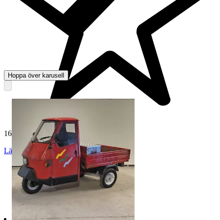
Hoppa över karusell
165 012 omdömen
Läs omdömen
Följ