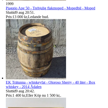
1999
Piaggio Ape 50 - Trehjulig flakmoped - Mopedbil - Moped
Sluttid
9 aug 20:51
.
Pris:
13 000 kr
,
Ledande bud
.
EK Trätunna - whiskeyfat - Oloroso Sherry - 40 liter - Box
whiskey - 2014 Ådalen
Sluttid
9 aug 20:42
.
Pris:
1 400 kr
,
Eller Köp nu
1 500 kr
,
.