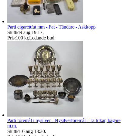
Parti cigarettfat mm - Fat - Tändare - Askkopp
Sluttid
9 aug 19:17
.
Pris:
100 kr
,
Ledande bud
.
Parti föremål i nysilver - Nysilverföremål - Tallrikar, bägare
m.m.
Sluttid
16 aug 18:30
.