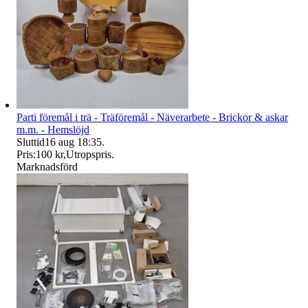
Parti föremål i trä - Träföremål - Näverarbete - Brickor & askar
m.m. - Hemslöjd
Sluttid
16 aug 18:35
.
Pris:
100 kr
,
Utropspris
.
Marknadsförd