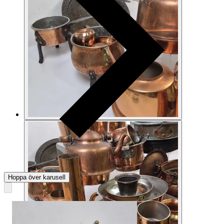
Hoppa över karusell