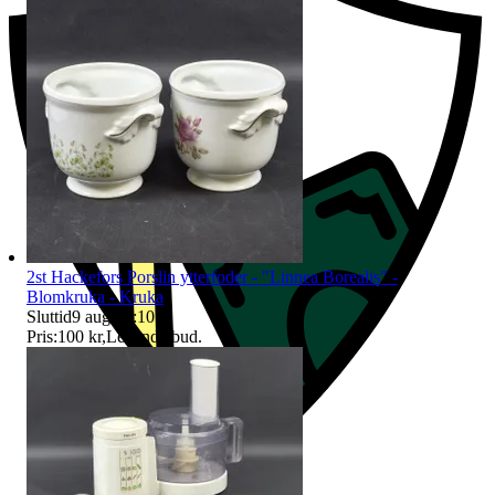
2st Hackefors Porslin ytterfoder - "Linnea Borealis" -
Blomkruka - Kruka
Sluttid
9 aug 18:10
.
Pris:
100 kr
,
Ledande bud
.