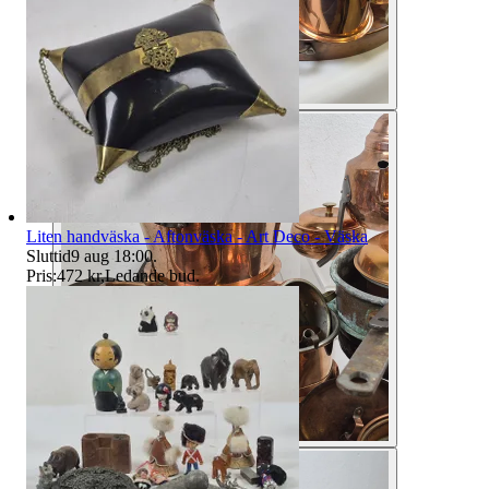
Liten handväska - Aftonväska - Art Deco - Väska
Sluttid
9 aug 18:00
.
Pris:
472 kr
,
Ledande bud
.