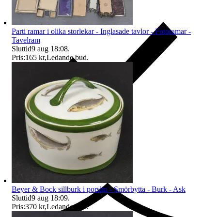
Parti ramar i olika storlekar - Inglasade tavlor - Fotoramar -
Tavelram
Sluttid
9 aug 18:08
.
Pris:
165 kr
,
Ledande bud
.
Ersättning om du inte får din vara
Beyer & Bock sillburk i porslin - Smörbytta - Burk - Ask
Sluttid
9 aug 18:09
.
Pris:
370 kr
,
Ledande bud
.