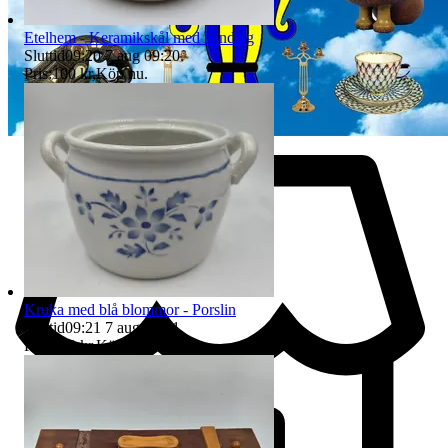
Etelhem - Keramikskål med handtag
Sluttid
09:20
7 aug 09:20
.
Pris:
100 kr
,
Köp nu
.
Kruka med blå blommor - Porslin
Sluttid
09:21
7 aug 09:21
.
Pris:
100 kr
,
Köp nu
.