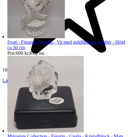
Svan - Figurin - Porslin - Vit med guldfärgade detaljer - Höjd
ca 50 cm
Pris:
600 kr
,
Köp nu
.
10 591 omdömen
Läs omdömen
Följ
Miniature Collection - Figurin - Uggla - Kristallblock - Mats