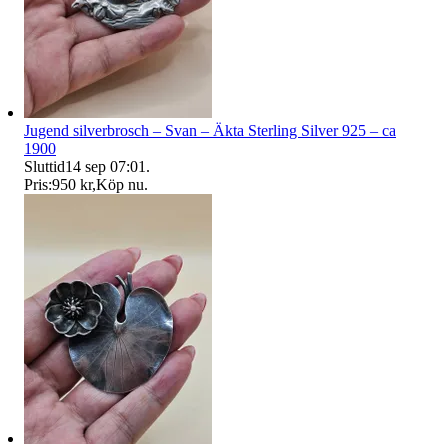
Jugend silverbrosch – Svan – Äkta Sterling Silver 925 – ca
1900
Sluttid
14 sep 07:01
.
Pris:
950 kr
,
Köp nu
.