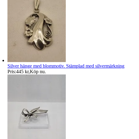
Silver hänge med blommotiv. Stämplad med silvermärkning
Pris:
445 kr
,
Köp nu
.