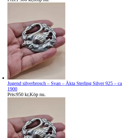
Jugend silverbrosch – Svan – Äkta Sterling Silver 925 – ca
1900
Pris:
950 kr
,
Köp nu
.