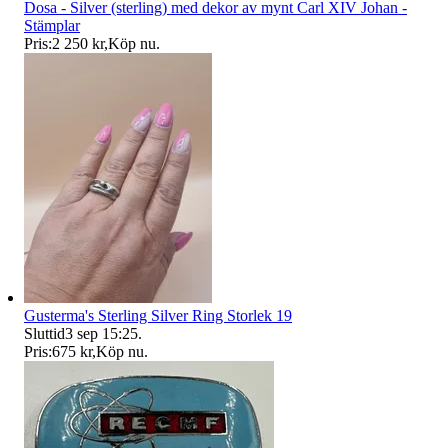
Dosa - Silver (sterling) med dekor av mynt Carl XIV Johan -
Stämplar
Pris:
2 250 kr
,
Köp nu
.
Gusterma's Sterling Silver Ring Storlek 19
Sluttid
3 sep 15:25
.
Pris:
675 kr
,
Köp nu
.