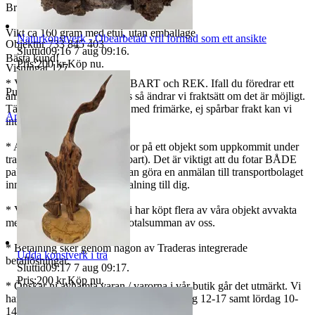
Bruksskick, enligt bilder.
Vikt ca 160 gram med etui, utan emballage
Naturkonstverk - Obearbetad vril formad som ett ansikte
Objektnr
733 845 403
Sluttid
09:16
7 aug 09:16
.
Bästa kund!
Pris:
200 kr
,
Köp nu
.
Visningar
127
* Vi använder oss av SPÅRBART och REK. Ifall du föredrar ett
Publicerad
29 maj 12:28
annat alternativ, meddela oss så ändrar vi fraktsätt om det är möjligt.
Tänk på att det som skickas med frimärke, ej spårbar frakt kan vi
Anmäl
Sälj liknande
inte ansvara för.
* Angående eventuella skador på ett objekt som uppkommit under
transport (gäller endast spårbart). Det är viktigt att du fotar BÅDE
paketet och objektet, så vi kan göra en anmälan till transportbolaget
innan vi kan göra en återbetalning till dig.
* Vi samfraktar gärna, om ni har köpt flera av våra objekt avvakta
med betalningen tills ni får totalsumman av oss.
* Betalning sker genom någon av Traderas integrerade
Udda konstverk i trä
betallösningar.
Sluttid
09:17
7 aug 09:17
.
Pris:
200 kr
,
Köp nu
.
* Önskar ni avhämta varan / varorna i vår butik går det utmärkt. Vi
har normalt öppet torsdag 12-18 och fredag 12-17 samt lördag 10-
14.