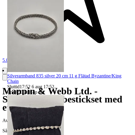
5.0
Silverarmband 835 silver 20 cm 11 g Flätad Byzantine/King
Chain
Sluttid
17:52
6 aug 17:52
.
Mappin & Webb Ltd. -
Pris:
850 kr
,
Köp nu
.
Sterling silver bestickset med
etui
Avslutad
7 jun 21:46
Såld för