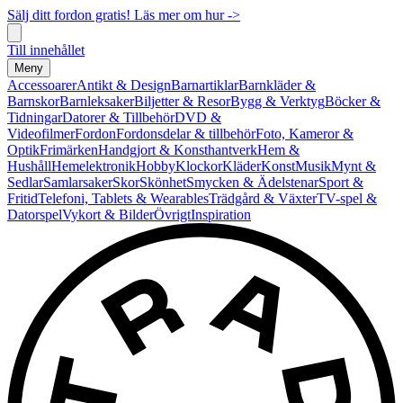
Sälj ditt fordon gratis! Läs mer om hur ->
Till innehållet
Meny
Accessoarer
Antikt & Design
Barnartiklar
Barnkläder &
Barnskor
Barnleksaker
Biljetter & Resor
Bygg & Verktyg
Böcker &
Tidningar
Datorer & Tillbehör
DVD &
Videofilmer
Fordon
Fordonsdelar & tillbehör
Foto, Kameror &
Optik
Frimärken
Handgjort & Konsthantverk
Hem &
Hushåll
Hemelektronik
Hobby
Klockor
Kläder
Konst
Musik
Mynt &
Sedlar
Samlarsaker
Skor
Skönhet
Smycken & Ädelstenar
Sport &
Fritid
Telefoni, Tablets & Wearables
Trädgård & Växter
TV-spel &
Datorspel
Vykort & Bilder
Övrigt
Inspiration