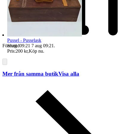
Pussel - Pusselask
Sluttid
09:21
7 aug 09:21
.
Företag
Pris:
200 kr
,
Köp nu
.
Mer från samma butik
Visa alla