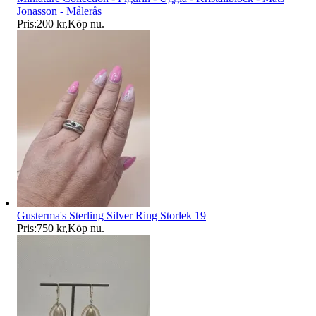
Jonasson - Målerås
Pris:
200 kr
,
Köp nu
.
Gusterma's Sterling Silver Ring Storlek 19
Pris:
750 kr
,
Köp nu
.