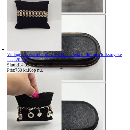
Vintage silverarmband 813H HG – fiskt? allmoge-/folksmycke
– ca 20 cm
Sluttid
14:02
6 aug 14:02
.
Pris:
750 kr
,
Köp nu
.