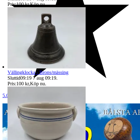
Pris:
100 kr
,
Köp nu
.
Vällingklocka - Brons/mässing
Sluttid
09:19
7 aug 09:19
.
Pris:
100 kr
,
Köp nu
.
5.0