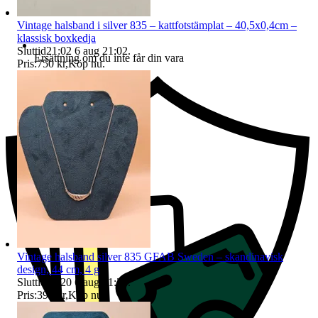
Vintage halsband i silver 835 – kattfotstämplat – 40,5x0,4cm –
klassisk boxkedja
Sluttid
21:02
6 aug 21:02
.
Ersättning om du inte får din vara
Pris:
750 kr
,
Köp nu
.
Vintage halsband silver 835 GFAB Sweden – skandinavisk
design, 44 cm, 4 g
Sluttid
21:20
6 aug 21:20
.
Pris:
395 kr
,
Köp nu
.