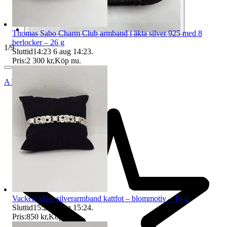
Thomas Sabo Charm Club armband i äkta silver 925 med 8
berlocker – 26 g
1
/
9
Sluttid
14:23
6 aug 14:23
.
Pris:
2 300 kr
,
Köp nu
.
ANTIQUS_BÅLSTA_AB
Vackert äldre silverarmband kattfot – blommotiv – 16 g
Sluttid
15:24
6 aug 15:24
.
Pris:
850 kr
,
Köp nu
.