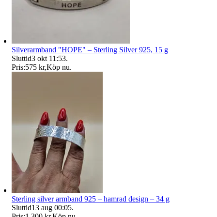
Silverarmband "HOPE" – Sterling Silver 925, 15 g
Sluttid
3 okt 11:53
.
Pris:
575 kr
,
Köp nu
.
Sterling silver armband 925 – hamrad design – 34 g
Sluttid
13 aug 00:05
.
Pris:
1 300 kr
,
Köp nu
.