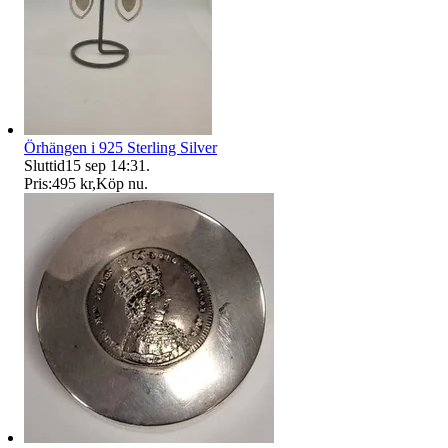
Örhängen i 925 Sterling Silver
Sluttid
15 sep 14:31
.
Pris:
495 kr
,
Köp nu
.