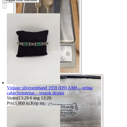
Vintage silverarmband 1959 (D9) AMS – gröna
cabochonstenar – svensk design
Sluttid
13:29
6 aug 13:29
.
Pris:
1 800 kr
,
Köp nu
.