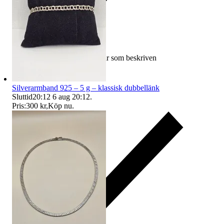
Ersättning om varan inte är som beskriven
Silverarmband 925 – 5 g – klassisk dubbellänk
Sluttid
20:12
6 aug 20:12
.
Pris:
300 kr
,
Köp nu
.