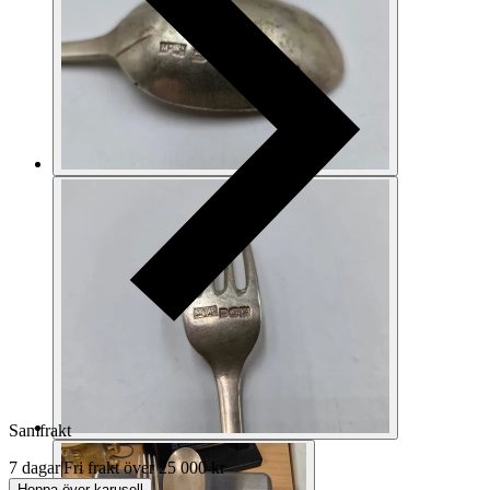
Samfrakt
7 dagar
|
Fri frakt över 25 000 kr
Hoppa över karusell