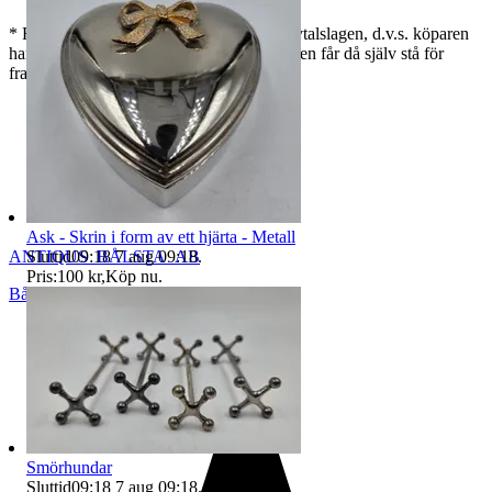
* För varor köpta via nätet gäller distansavtalslagen, d.v.s. köparen
har 2 veckor på sig att ångra köpet. Köparen får då själv stå för
frakten.
Ask - Skrin i form av ett hjärta - Metall
Sluttid
09:18
7 aug 09:18
.
ANTIQUS_BÅLSTA_AB
Pris:
100 kr
,
Köp nu
.
Bålsta
,
Sverige
Smörhundar
Sluttid
09:18
7 aug 09:18
.