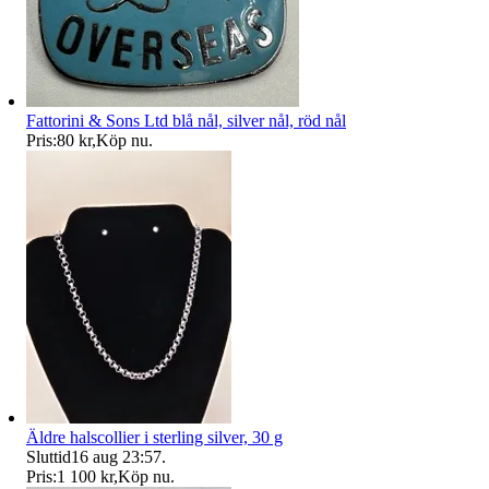
Fattorini & Sons Ltd blå nål, silver nål, röd nål
Pris:
80 kr
,
Köp nu
.
Äldre halscollier i sterling silver, 30 g
Sluttid
16 aug 23:57
.
Pris:
1 100 kr
,
Köp nu
.