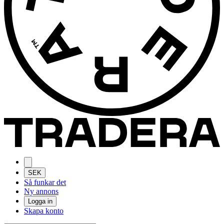
SEK
Så funkar det
Ny annons
Logga in
Skapa konto