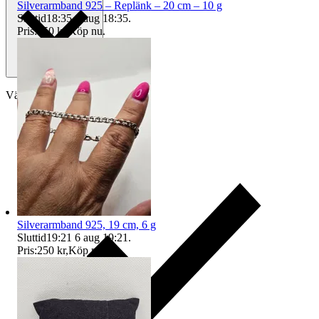
Silverarmband 925 – Replänk – 20 cm – 10 g
Sluttid
18:35
6 aug 18:35
.
Pris:
450 kr
,
Köp nu
.
Välj till köparskydd
Silverarmband 925, 19 cm, 6 g
Sluttid
19:21
6 aug 19:21
.
Pris:
250 kr
,
Köp nu
.