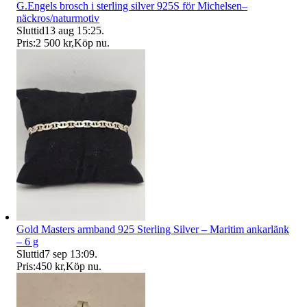
G.Engels brosch i sterling silver 925S för Michelsen–
näckros/naturmotiv
Sluttid
13 aug 15:25
.
Pris:
2 500 kr
,
Köp nu
.
Gold Masters armband 925 Sterling Silver – Maritim ankarlänk
– 6 g
Sluttid
7 sep 13:09
.
Pris:
450 kr
,
Köp nu
.