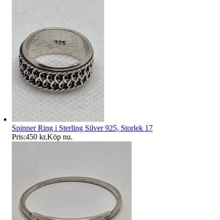
Spinner Ring i Sterling Silver 925, Storlek 17
Pris:
450 kr
,
Köp nu
.