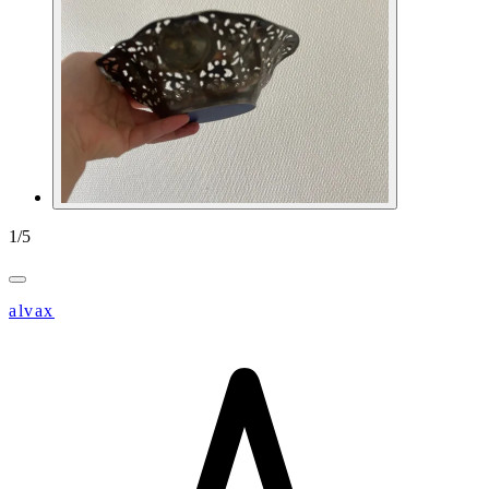
1
/
5
alvax