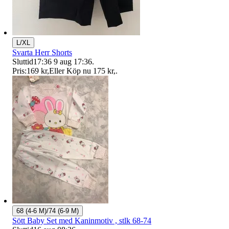
L/XL
Svarta Herr Shorts
Sluttid
17:36
9 aug 17:36
.
Pris:
169 kr
,
Eller Köp nu
175 kr
,
.
68 (4-6 M)/74 (6-9 M)
Sött Baby Set med Kaninmotiv , stlk 68-74