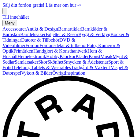
Sälj ditt fordon gratis! Läs mer om hur ->
Till innehållet
Meny
Accessoarer
Antikt & Design
Barnartiklar
Barnkläder &
Barnskor
Barnleksaker
Biljetter & Resor
Bygg & Verktyg
Böcker &
Tidningar
Datorer & Tillbehör
DVD &
Videofilmer
Fordon
Fordonsdelar & tillbehör
Foto, Kameror &
Optik
Frimärken
Handgjort & Konsthantverk
Hem &
Hushåll
Hemelektronik
Hobby
Klockor
Kläder
Konst
Musik
Mynt &
Sedlar
Samlarsaker
Skor
Skönhet
Smycken & Ädelstenar
Sport &
Fritid
Telefoni, Tablets & Wearables
Trädgård & Växter
TV-spel &
Datorspel
Vykort & Bilder
Övrigt
Inspiration