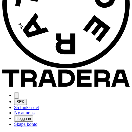
SEK
Så funkar det
Ny annons
Logga in
Skapa konto