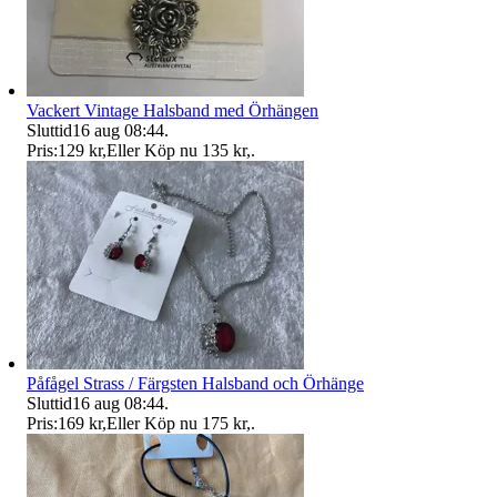
Vackert Vintage Halsband med Örhängen
Sluttid
16 aug 08:44
.
Pris:
129 kr
,
Eller Köp nu
135 kr
,
.
Påfågel Strass / Färgsten Halsband och Örhänge
Sluttid
16 aug 08:44
.
Pris:
169 kr
,
Eller Köp nu
175 kr
,
.