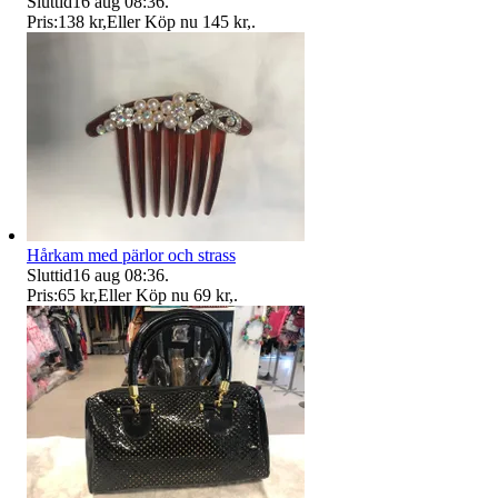
Sluttid
16 aug 08:36
.
Pris:
138 kr
,
Eller Köp nu
145 kr
,
.
Hårkam med pärlor och strass
Sluttid
16 aug 08:36
.
Pris:
65 kr
,
Eller Köp nu
69 kr
,
.