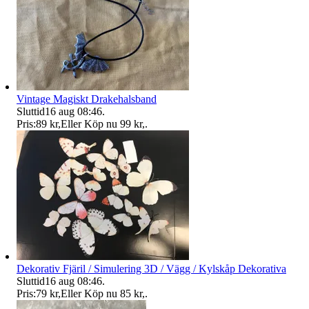
Vintage Magiskt Drakehalsband
Sluttid
16 aug 08:46
.
Pris:
89 kr
,
Eller Köp nu
99 kr
,
.
Dekorativ Fjäril / Simulering 3D / Vägg / Kylskåp Dekorativa
Sluttid
16 aug 08:46
.
Pris:
79 kr
,
Eller Köp nu
85 kr
,
.