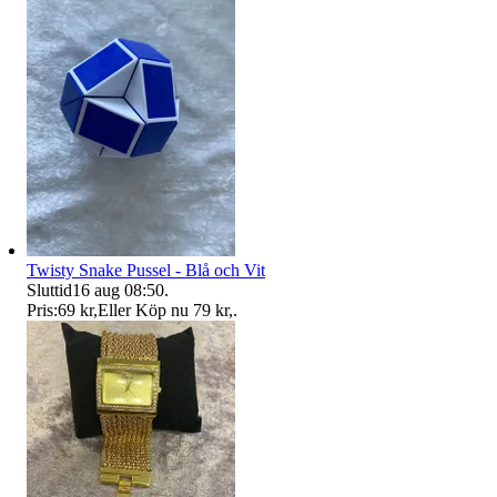
Twisty Snake Pussel - Blå och Vit
Sluttid
16 aug 08:50
.
Pris:
69 kr
,
Eller Köp nu
79 kr
,
.