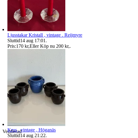
Ljusstakar Kristall , vintage . Reijmyre
Sluttid
14 aug 17:01
.
Pris:
170 kr
,
Eller Köp nu
200 kr
,
.
Krus , vintage , Höganäs
Verifierad
Sluttid
14 aug 21:22
.