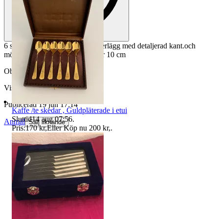
6 styckna , Dekorativa glas underlägg med detaljerad kant.och
mönster enligt bilder på diameter 10 cm
Objektnr
737 055 802
Visningar
127
Publicerad
19 jun 17:14
Kaffe /te skedar , Guldpläterade i etui
Sluttid
14 aug 07:56
.
Anmäl
Sälj liknande
Pris:
170 kr
,
Eller Köp nu
200 kr
,
.