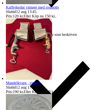
Kaffeskedar vintage med rosmotiv
Sluttid
12 aug 13:45
.
Pris:
120 kr
,
Eller Köp nu
150 kr
,
.
Ersättning om varan inte är som beskriven
Mandelkvarn , vintage
Sluttid
12 aug 17:02
.
Pris:
190 kr
,
Eller Köp nu
250 kr
,
.