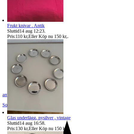
Frukt knivar . Antik
Sluttid
14 aug 12:23
.
Pris:
110 kr
,
Eller Köp nu
150 kr
,
.
amin48
Solna
,
Sverige
Glas underlägg, nysilver , vintage
Sluttid
14 aug 16:58
.
Pris:
130 kr
,
Eller Köp nu
150 kr
,
.