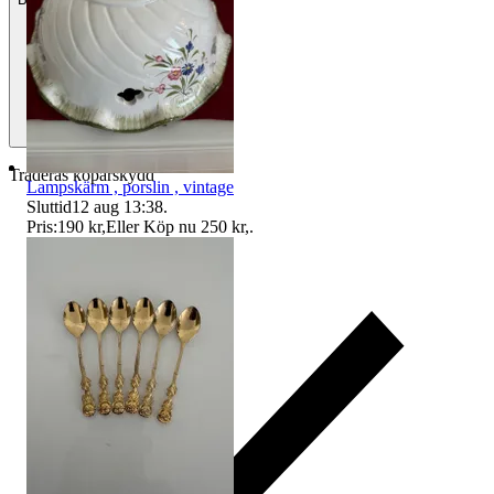
Traderas köparskydd
Lampskärm , porslin , vintage
Sluttid
12 aug 13:38
.
Pris:
190 kr
,
Eller Köp nu
250 kr
,
.