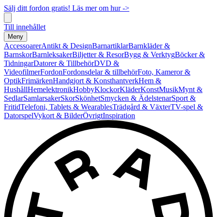
Sälj ditt fordon gratis! Läs mer om hur ->
Till innehållet
Meny
Accessoarer
Antikt & Design
Barnartiklar
Barnkläder &
Barnskor
Barnleksaker
Biljetter & Resor
Bygg & Verktyg
Böcker &
Tidningar
Datorer & Tillbehör
DVD &
Videofilmer
Fordon
Fordonsdelar & tillbehör
Foto, Kameror &
Optik
Frimärken
Handgjort & Konsthantverk
Hem &
Hushåll
Hemelektronik
Hobby
Klockor
Kläder
Konst
Musik
Mynt &
Sedlar
Samlarsaker
Skor
Skönhet
Smycken & Ädelstenar
Sport &
Fritid
Telefoni, Tablets & Wearables
Trädgård & Växter
TV-spel &
Datorspel
Vykort & Bilder
Övrigt
Inspiration