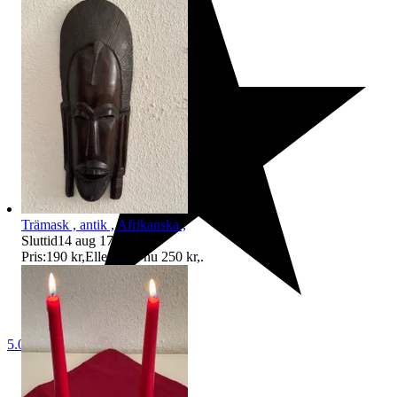
Trämask , antik , Afrikanska ,
Sluttid
14 aug 17:00
.
Pris:
190 kr
,
Eller Köp nu
250 kr
,
.
5.0