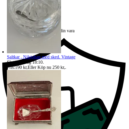
Ersättning om du inte får din vara
Saltkar , Nilsjohan med sked. Vintage
Sluttid
12 aug 18:10
.
Pris:
190 kr
,
Eller Köp nu
250 kr
,
.