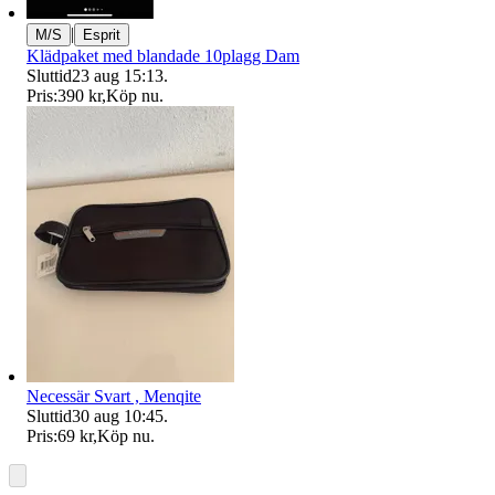
|
M/S
Esprit
Klädpaket med blandade 10plagg Dam
Sluttid
23 aug 15:13
.
Pris:
390 kr
,
Köp nu
.
Necessär Svart , Menqite
Sluttid
30 aug 10:45
.
Pris:
69 kr
,
Köp nu
.