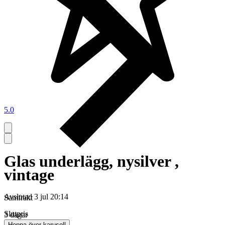
5.0
Glas underlägg, nysilver ,
vintage
Avslutad
3 jul 20:14
Samfrakt
Slutpris
3 dagar
Hoppa över karusell