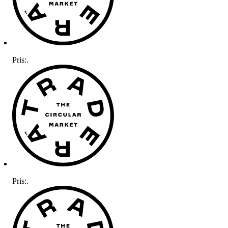
Pris:
.
Pris:
.