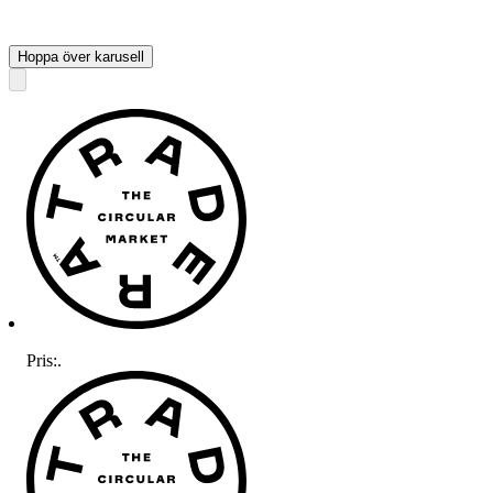
Hoppa över karusell
Pris:
.