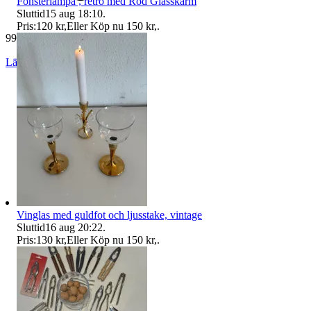
Fönsterlampa , retro med Röd Glasskärm
Sluttid
15 aug 18:10
.
Pris:
120 kr
,
Eller Köp nu
150 kr
,
.
994 omdömen
Läs omdömen
Följ
Vinglas med guldfot och ljusstake, vintage
Sluttid
16 aug 20:22
.
Pris:
130 kr
,
Eller Köp nu
150 kr
,
.