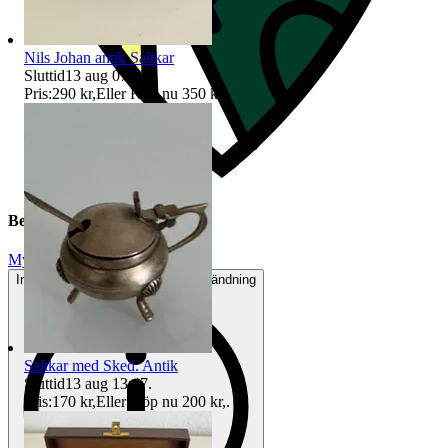
Nils Johan antik Saltkar
Sluttid
13 aug 07:57
.
Pris:
290 kr
,
Eller Köp nu
350 kr
,
.
Beskrivning
Mycket gott skick
Inga eller minimala tecken på användning
Saltkar med Sked. Antik
Sluttid
13 aug 13:47
.
Pris:
170 kr
,
Eller Köp nu
200 kr
,
.