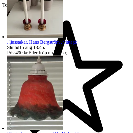
Toppsäljare
, ljusstakar, Hans Bergström , vintage
Sluttid
15 aug 13:45
.
Pris:
490 kr
,
Eller Köp nu
550 kr
,
.