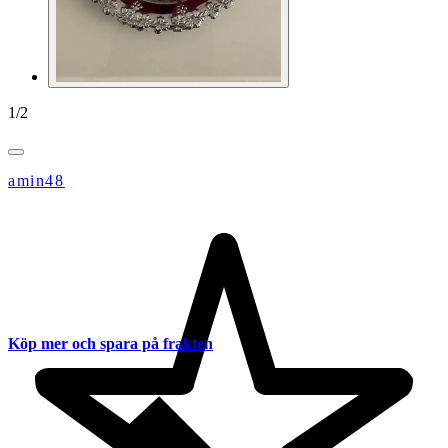
1
/
2
amin48
Köp mer och spara på frakten