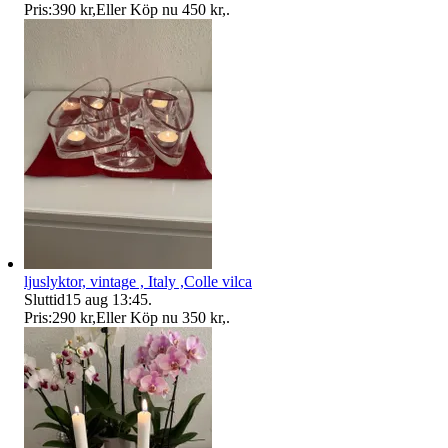
Pris:
390 kr
,
Eller Köp nu
450 kr
,
.
ljuslyktor, vintage , Italy ,Colle vilca
Sluttid
15 aug 13:45
.
Pris:
290 kr
,
Eller Köp nu
350 kr
,
.