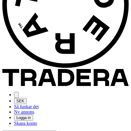
SEK
Så funkar det
Ny annons
Logga in
Skapa konto