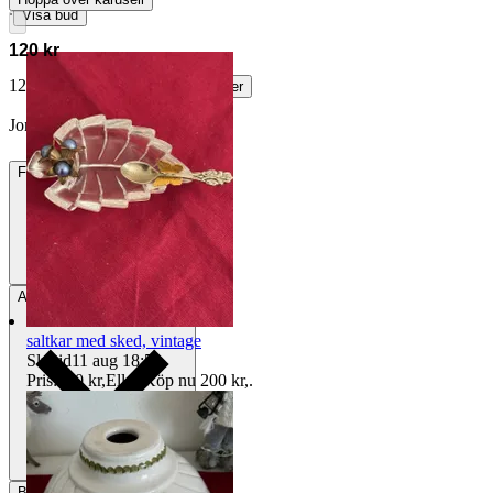
∙
Visa bud
120 kr
128 kr med köparskydd.
Läs mer
Jonatan32 vann auktionen
Frakt
Från 55 kr
Avhämtning
Solna, Sverige
saltkar med sked, vintage
Sluttid
11 aug 18:51
.
Pris:
170 kr
,
Eller Köp nu
200 kr
,
.
Betalning
Via Tradera