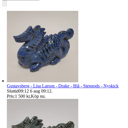
Gustavsberg - Lisa Larson - Drake - Blå - Stengods - Nyskick
Sluttid
09:12
6 aug 09:12
.
Pris:
1 500 kr
,
Köp nu
.