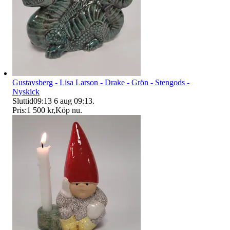
Gustavsberg - Lisa Larson - Drake - Grön - Stengods -
Nyskick
Sluttid
09:13
6 aug 09:13
.
Pris:
1 500 kr
,
Köp nu
.