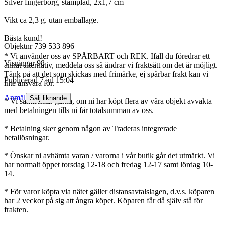
Silver fingerborg, stämplad, 2x1,7 cm
Vikt ca 2,3 g. utan emballage.
Bästa kund!
Objektnr
739 533 896
* Vi använder oss av SPÅRBART och REK. Ifall du föredrar ett
Visningar
98
annat alternativ, meddela oss så ändrar vi fraktsätt om det är möjligt.
Tänk på att det som skickas med frimärke, ej spårbar frakt kan vi
Publicerad
7 jul 15:04
inte ansvara för.
Anmäl
Sälj liknande
* Vi samfraktar gärna, om ni har köpt flera av våra objekt avvakta
med betalningen tills ni får totalsumman av oss.
* Betalning sker genom någon av Traderas integrerade
betallösningar.
* Önskar ni avhämta varan / varorna i vår butik går det utmärkt. Vi
har normalt öppet torsdag 12-18 och fredag 12-17 samt lördag 10-
14.
* För varor köpta via nätet gäller distansavtalslagen, d.v.s. köparen
har 2 veckor på sig att ångra köpet. Köparen får då själv stå för
frakten.