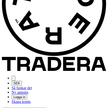
SEK
Så funkar det
Ny annons
Logga in
Skapa konto