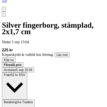
5.0
Silver fingerborg, stämplad,
2x1,7 cm
Slutar
5 sep 15:04
225 kr
Köparskydd är valfritt hos företag.
Läs mer
Köp nu
Föreslå pris
Avslutas
5 sep 15:04
Frakt
52 kr DSV
Betalning
Via Tradera