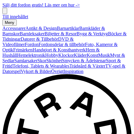
Sälj ditt fordon gratis! Läs mer om hur ->
Till innehållet
Meny
Accessoarer
Antikt & Design
Barnartiklar
Barnkläder &
Barnskor
Barnleksaker
Biljetter & Resor
Bygg & Verktyg
Böcker &
Tidningar
Datorer & Tillbehör
DVD &
Videofilmer
Fordon
Fordonsdelar & tillbehör
Foto, Kameror &
Optik
Frimärken
Handgjort & Konsthantverk
Hem &
Hushåll
Hemelektronik
Hobby
Klockor
Kläder
Konst
Musik
Mynt &
Sedlar
Samlarsaker
Skor
Skönhet
Smycken & Ädelstenar
Sport &
Fritid
Telefoni, Tablets & Wearables
Trädgård & Växter
TV-spel &
Datorspel
Vykort & Bilder
Övrigt
Inspiration