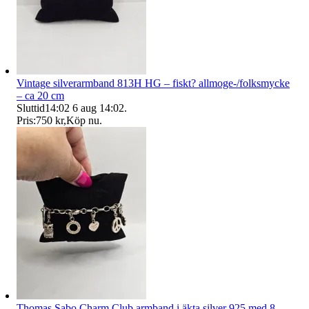
Vintage silverarmband 813H HG – fiskt? allmoge-/folksmycke
– ca 20 cm
Sluttid
14:02
6 aug 14:02
.
Pris:
750 kr
,
Köp nu
.
Thomas Sabo Charm Club armband i äkta silver 925 med 8