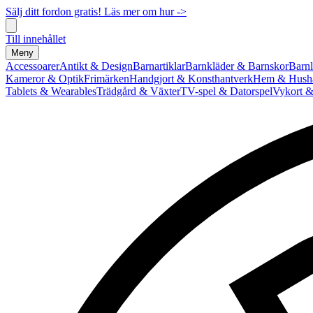
Sälj ditt fordon gratis! Läs mer om hur ->
Till innehållet
Meny
Accessoarer
Antikt & Design
Barnartiklar
Barnkläder & Barnskor
Barnl
Kameror & Optik
Frimärken
Handgjort & Konsthantverk
Hem & Hushå
Tablets & Wearables
Trädgård & Växter
TV-spel & Datorspel
Vykort &