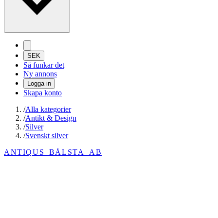
SEK
Så funkar det
Ny annons
Logga in
Skapa konto
/
Alla kategorier
/
Antikt & Design
/
Silver
/
Svenskt silver
ANTIQUS_BÅLSTA_AB