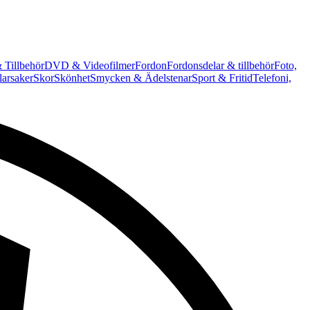
 Tillbehör
DVD & Videofilmer
Fordon
Fordonsdelar & tillbehör
Foto,
arsaker
Skor
Skönhet
Smycken & Ädelstenar
Sport & Fritid
Telefoni,