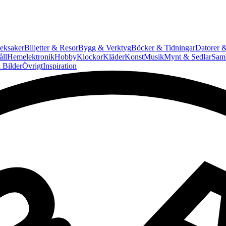
eksaker
Biljetter & Resor
Bygg & Verktyg
Böcker & Tidningar
Datorer &
ll
Hemelektronik
Hobby
Klockor
Kläder
Konst
Musik
Mynt & Sedlar
Saml
 Bilder
Övrigt
Inspiration