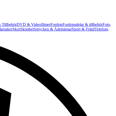
 Tillbehör
DVD & Videofilmer
Fordon
Fordonsdelar & tillbehör
Foto,
arsaker
Skor
Skönhet
Smycken & Ädelstenar
Sport & Fritid
Telefoni,