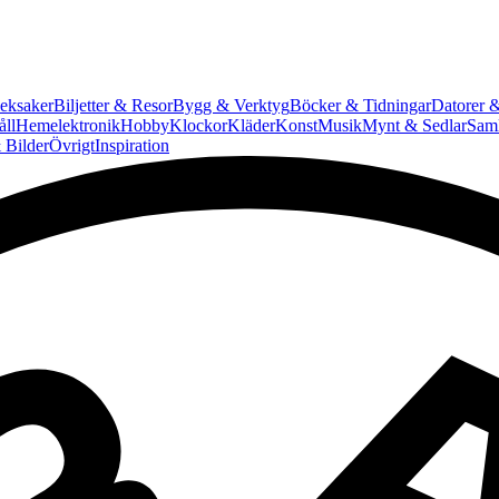
eksaker
Biljetter & Resor
Bygg & Verktyg
Böcker & Tidningar
Datorer &
ll
Hemelektronik
Hobby
Klockor
Kläder
Konst
Musik
Mynt & Sedlar
Saml
 Bilder
Övrigt
Inspiration