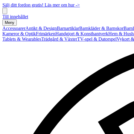
Sälj ditt fordon gratis! Läs mer om hur ->
Till innehållet
Meny
Accessoarer
Antikt & Design
Barnartiklar
Barnkläder & Barnskor
Barnl
Kameror & Optik
Frimärken
Handgjort & Konsthantverk
Hem & Hushå
Tablets & Wearables
Trädgård & Växter
TV-spel & Datorspel
Vykort &