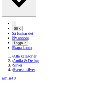
SEK
Så funkar det
Ny annons
Logga in
Skapa konto
/
Alla kategorier
/
Antikt & Design
/
Silver
/
Svenskt silver
amin48