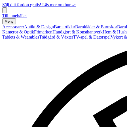
Sälj ditt fordon gratis! Läs mer om hur ->
Till innehållet
Meny
Accessoarer
Antikt & Design
Barnartiklar
Barnkläder & Barnskor
Barnl
Kameror & Optik
Frimärken
Handgjort & Konsthantverk
Hem & Hushå
Tablets & Wearables
Trädgård & Växter
TV-spel & Datorspel
Vykort &