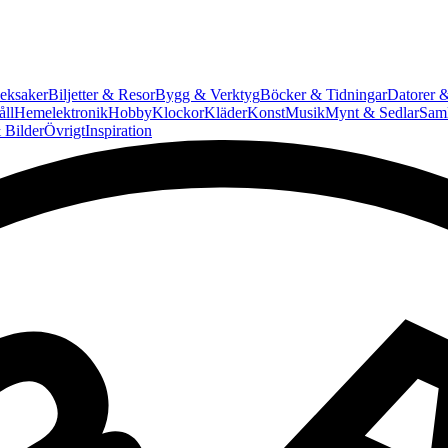
eksaker
Biljetter & Resor
Bygg & Verktyg
Böcker & Tidningar
Datorer &
ll
Hemelektronik
Hobby
Klockor
Kläder
Konst
Musik
Mynt & Sedlar
Saml
 Bilder
Övrigt
Inspiration