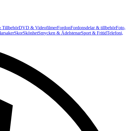
 Tillbehör
DVD & Videofilmer
Fordon
Fordonsdelar & tillbehör
Foto,
arsaker
Skor
Skönhet
Smycken & Ädelstenar
Sport & Fritid
Telefoni,