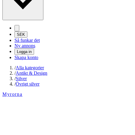
SEK
Så funkar det
Ny annons
Logga in
Skapa konto
/
Alla kategorier
/
Antikt & Design
/
Silver
/
Övrigt silver
Myrorna