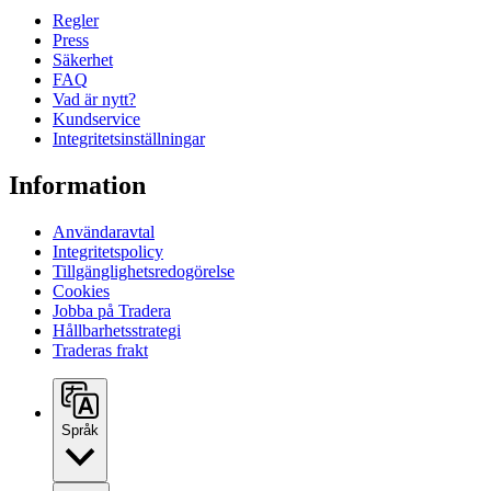
Regler
Press
Säkerhet
FAQ
Vad är nytt?
Kundservice
Integritetsinställningar
Information
Användaravtal
Integritetspolicy
Tillgänglighetsredogörelse
Cookies
Jobba på Tradera
Hållbarhetsstrategi
Traderas frakt
Språk