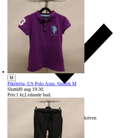
M
Pikétröja, US Polo Assn. Storlek M
Sluttid
9 aug 19:30
.
Pris:
1 kr
,
Ledande bud
.
Ersättning om varan inte är som beskriven