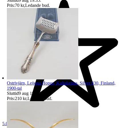
Sluttid
9 aug 19:35
.
Pris:
70 kr
,
Ledande bud
.
Ostrivjärn, Leijona Hopea, Kultakestus, Silver 830, Finland,
1900-tal
Sluttid
9 aug 19:16
.
Pris:
210 kr
,
Ledande bud
.
5.0