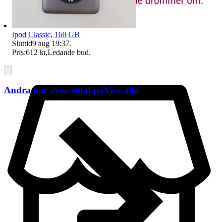
Ipod Classic, 160 GB
Sluttid
9 aug 19:37
.
Pris:
612 kr
,
Ledande bud
.
Andra har även tittat på
Visa alla