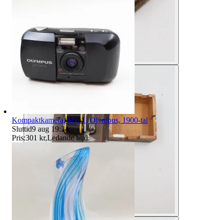
Kompaktkamera, Mju 1, Olympus, 1900-tal
Sluttid
9 aug 19:34
.
Pris:
301 kr
,
Ledande bud
.