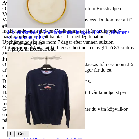
Avhämtning
Om du väljer avhämtning hämtas din order från Erikshjälpen
Varutlämning,
Vårby Allé 53 efter den har blivit packad av oss. Du kommer att få
ett separat
meddelande med rubriken ”Välkommen att hämta din order”
Jubileumsmedalj, Stockholmsutställningen 1897, Liljeholmens
när din order är redo att hämtas. Ta med legitimation.
Stearinfabrik, 1897
Upphämtning ska ske inom 7 dagar efter vunnen auktion.
Sluttid
9 aug 19:20
.
Ordrar som ej hämtas ut i tid rensas bort och en avgift på 85 kr dras
Pris:
132 kr
,
Ledande bud
.
av från återbetalningen.
Frakt
Om du har valt frakt kommer din vara att skickas från oss inom 3-5
arbetsdagar. När din vara har lämnat vårt lager får du ett
spårningsnummer av
DSV inom kort där du kan följa din leverans.
Kundservice
Har du frågor eller funderingar hör av dig till vår kundtjänst per
Traderas
meddelande funktion.
Genom att buda på våra annonser godkänner du våra köpvillkor
som du hittar
på vår infosida här på Tradera.
|
L
Gant