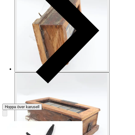
Hoppa över karusell