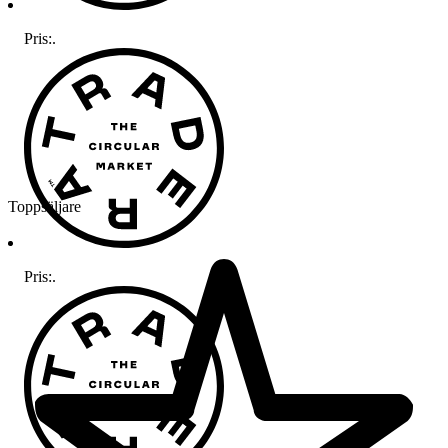
Pris:
.
Toppsäljare
Pris:
.