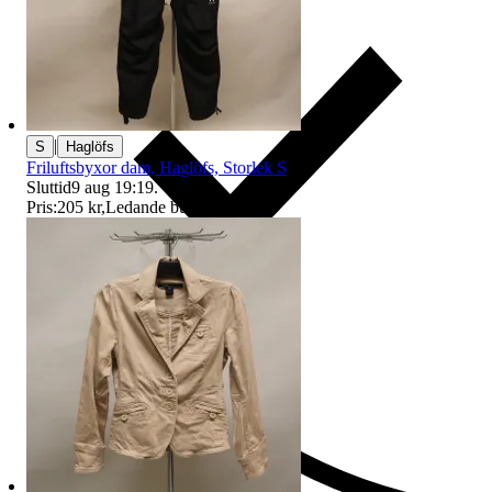
|
S
Haglöfs
Friluftsbyxor dam, Haglöfs, Storlek S
Sluttid
9 aug 19:19
.
Pris:
205 kr
,
Ledande bud
.
Ersättning om du inte får din vara