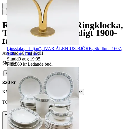
Rumsbetjänt med Ringklocka,
Trä/Glas/Metall, Tidigt 1900-
tal
Ljusstake, "Liljan", IVAR ÅLENIUS-BJÖRK, Skultuna 1607,
Avslutad
16 maj 19:01
Mässing, 1900-tal
Sluttid
9 aug 19:05
.
Slutpris
Pris:
560 kr
,
Ledande bud
.
∙
Visa bud
320 kr
Köparskydd är valfritt hos företag.
Läs mer
TOMPASINEN vann auktionen
Frakt
73 kr DSV