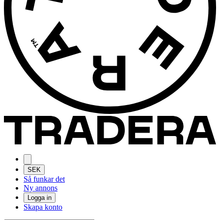
SEK
Så funkar det
Ny annons
Logga in
Skapa konto