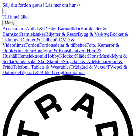
Sälj ditt fordon gratis! Läs mer om hur ->
Till innehållet
Meny
Accessoarer
Antikt & Design
Barnartiklar
Barnkläder &
Barnskor
Barnleksaker
Biljetter & Resor
Bygg & Verktyg
Böcker &
Tidningar
Datorer & Tillbehör
DVD &
Videofilmer
Fordon
Fordonsdelar & tillbehör
Foto, Kameror &
Optik
Frimärken
Handgjort & Konsthantverk
Hem &
Hushåll
Hemelektronik
Hobby
Klockor
Kläder
Konst
Musik
Mynt &
Sedlar
Samlarsaker
Skor
Skönhet
Smycken & Ädelstenar
Sport &
Fritid
Telefoni, Tablets & Wearables
Trädgård & Växter
TV-spel &
Datorspel
Vykort & Bilder
Övrigt
Inspiration