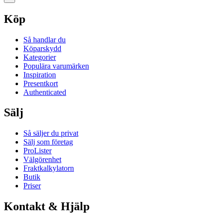
Köp
Så handlar du
Köparskydd
Kategorier
Populära varumärken
Inspiration
Presentkort
Authenticated
Sälj
Så säljer du privat
Sälj som företag
ProLister
Välgörenhet
Fraktkalkylatorn
Butik
Priser
Kontakt & Hjälp