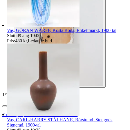
Vas, GÖRAN WÄRFF, Kosta Boda, Etikettmärkt, 1900-tal
Sluttid
9 aug 19:00
.
Pris:
480 kr
,
Ledande bud
.
1
/
10
ErikshjälpenSecondHandSTHLM
Vas, CARL-HARRY STÅLHANE, Rörstrand, Stengods,
Signerad, 1900-tal