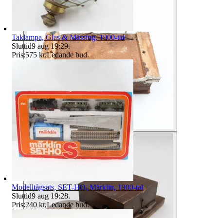
Taklampa, Glas & Mässing, 1900-tal
Sluttid
9 aug 19:29
.
Pris:
575 kr
,
Ledande bud
.
Modelltågsats, SET-HO, Märklin, 1900-tal
Sluttid
9 aug 19:28
.
Pris:
240 kr
,
Ledande bud
.