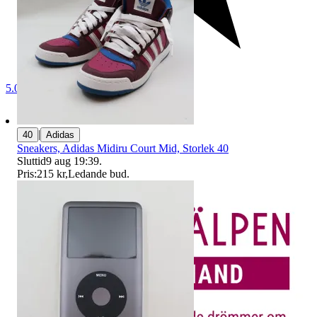
5.0
|
40
Adidas
Sneakers, Adidas Midiru Court Mid, Storlek 40
Sluttid
9 aug 19:39
.
Pris:
215 kr
,
Ledande bud
.