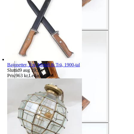
Bajonetter, 2 st, Metall & Trä, 1900-tal
Sluttid
9 aug 19:39
.
Pris:
963 kr
,
Ledande bud
.