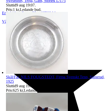
Sweatshirt, Tröja, Gant, Storlek L/175
Sluttid
9 aug 19:07
.
Pris:
1 kr
,
Ledande bud
.
ErikshjälpenSecondHandSTHLM
Vårby
,
Sverige
Skål/Fat, NILS FOUGSTEDT, Firma Svenskt Tenn, Signerad,
1925
Sluttid
9 aug 19:25
.
Pris:
625 kr
,
Ledande bud
.