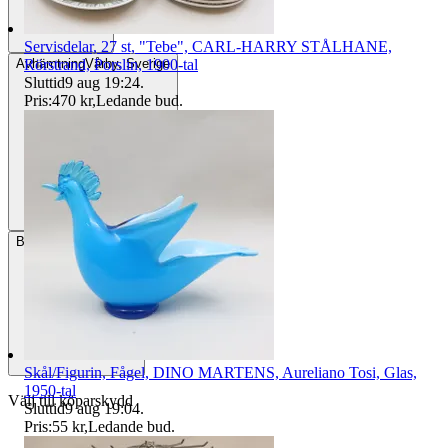
Servisdelar, 27 st, "Tebe", CARL-HARRY STÅLHANE,
Rörstrand, Porslin, 1900-tal
Avhämtning
Vårby, Sverige
Sluttid
9 aug 19:24
.
Pris:
470 kr
,
Ledande bud
.
Betalning
Via Tradera
Skål/Figurin, Fågel, DINO MARTENS, Aureliano Tosi, Glas,
1950-tal
Välj till köparskydd
Sluttid
9 aug 19:04
.
Pris:
55 kr
,
Ledande bud
.