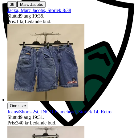
|
38
Marc Jacobs
Jacka, Marc Jacobs, Storlek 8/38
Sluttid
9 aug 19:35
.
Pris:
1 kr
,
Ledande bud
.
One size
Jeans/Shorts 2st, JNCO Flamehead, Storlek 14, Retro
Sluttid
9 aug 19:31
.
Pris:
340 kr
,
Ledande bud
.