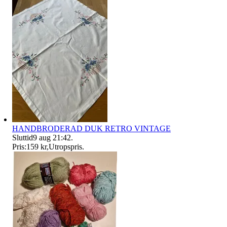
HANDBRODERAD DUK RETRO VINTAGE
Sluttid
9 aug 21:42
.
Pris:
159 kr
,
Utropspris
.