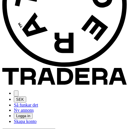
SEK
Så funkar det
Ny annons
Logga in
Skapa konto