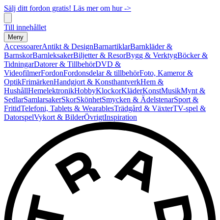
Sälj ditt fordon gratis! Läs mer om hur ->
Till innehållet
Meny
Accessoarer
Antikt & Design
Barnartiklar
Barnkläder &
Barnskor
Barnleksaker
Biljetter & Resor
Bygg & Verktyg
Böcker &
Tidningar
Datorer & Tillbehör
DVD &
Videofilmer
Fordon
Fordonsdelar & tillbehör
Foto, Kameror &
Optik
Frimärken
Handgjort & Konsthantverk
Hem &
Hushåll
Hemelektronik
Hobby
Klockor
Kläder
Konst
Musik
Mynt &
Sedlar
Samlarsaker
Skor
Skönhet
Smycken & Ädelstenar
Sport &
Fritid
Telefoni, Tablets & Wearables
Trädgård & Växter
TV-spel &
Datorspel
Vykort & Bilder
Övrigt
Inspiration