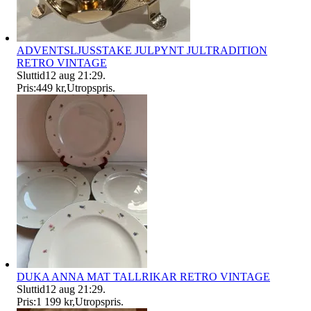
ADVENTSLJUSSTAKE JULPYNT JULTRADITION
RETRO VINTAGE
Sluttid
12 aug 21:29
.
Pris:
449 kr
,
Utropspris
.
DUKA ANNA MAT TALLRIKAR RETRO VINTAGE
Sluttid
12 aug 21:29
.
Pris:
1 199 kr
,
Utropspris
.