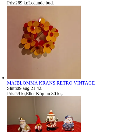
Pris:
269 kr
,
Ledande bud
.
MAJBLOMMA KRANS RETRO VINTAGE
Sluttid
9 aug 21:42
.
Pris:
59 kr
,
Eller Köp nu
80 kr
,
.