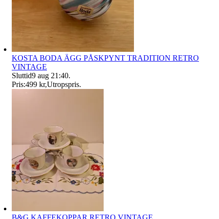
KOSTA BODA ÄGG PÅSKPYNT TRADITION RETRO
VINTAGE
Sluttid
9 aug 21:40
.
Pris:
499 kr
,
Utropspris
.
B&G KAFFEKOPPAR RETRO VINTAGE