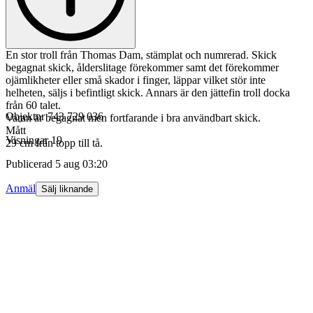
En stor troll från Thomas Dam, stämplat och numrerad. Skick
begagnat skick, ålderslitage förekommer samt det förekommer
ojämlikheter eller små skador i finger, läppar vilket stör inte
helheten, säljs i befintligt skick. Annars är den jättefin troll docka
från 60 talet.
Objektnr
743 729 036
Varan är begagnat men fortfarande i bra användbart skick.
Mått
Visningar
19
29 cm från topp till tå.
Publicerad
5 aug 03:20
Anmäl
Sälj liknande