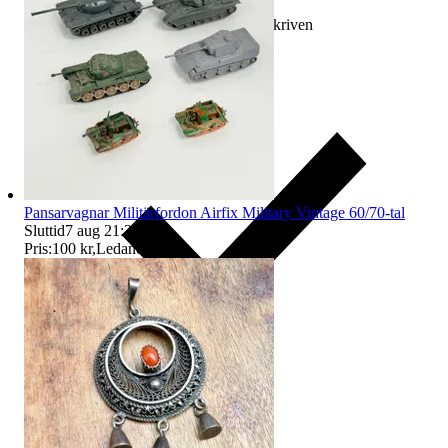
Ersättning om varan inte är som beskriven
Pansarvagnar Militärfordon Airfix Military Vintage 60/70-tal
Sluttid
7 aug 21:20
.
Pris:
100 kr
,
Ledande bud
.
Ersättning om du inte får din vara