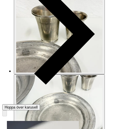
Hoppa över karusell