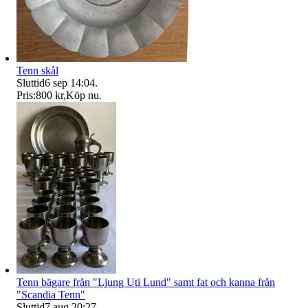
Tenn skål
Sluttid
6 sep 14:04
.
Pris:
800 kr
,
Köp nu
.
Tenn bägare från "Ljung Uti Lund" samt fat och kanna från
"Scandia Tenn"
Sluttid
7 aug 20:27
.