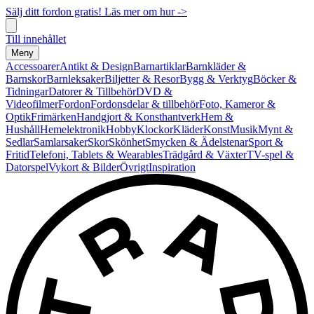
Sälj ditt fordon gratis! Läs mer om hur ->
Till innehållet
Meny
Accessoarer
Antikt & Design
Barnartiklar
Barnkläder &
Barnskor
Barnleksaker
Biljetter & Resor
Bygg & Verktyg
Böcker &
Tidningar
Datorer & Tillbehör
DVD &
Videofilmer
Fordon
Fordonsdelar & tillbehör
Foto, Kameror &
Optik
Frimärken
Handgjort & Konsthantverk
Hem &
Hushåll
Hemelektronik
Hobby
Klockor
Kläder
Konst
Musik
Mynt &
Sedlar
Samlarsaker
Skor
Skönhet
Smycken & Ädelstenar
Sport &
Fritid
Telefoni, Tablets & Wearables
Trädgård & Växter
TV-spel &
Datorspel
Vykort & Bilder
Övrigt
Inspiration