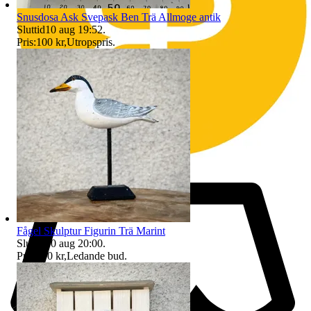
Snusdosa Ask Svepask Ben Trä Allmoge antik
Sluttid
10 aug 19:52
.
Pris:
100 kr
,
Utropspris
.
Fågel Skulptur Figurin Trä Marint
Sluttid
10 aug 20:00
.
Pris:
100 kr
,
Ledande bud
.