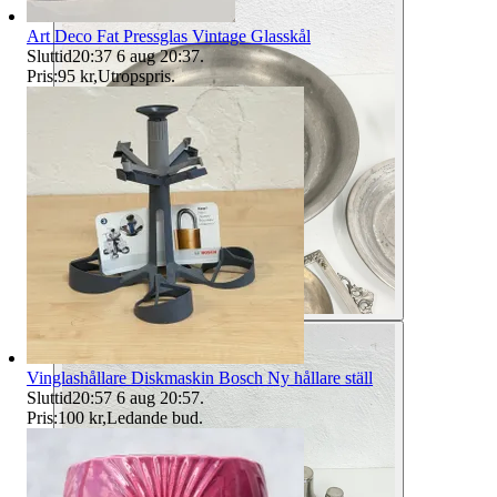
Art Deco Fat Pressglas Vintage Glasskål
Sluttid
20:37
6 aug 20:37
.
Pris:
95 kr
,
Utropspris
.
Vinglashållare Diskmaskin Bosch Ny hållare ställ
Sluttid
20:57
6 aug 20:57
.
Pris:
100 kr
,
Ledande bud
.