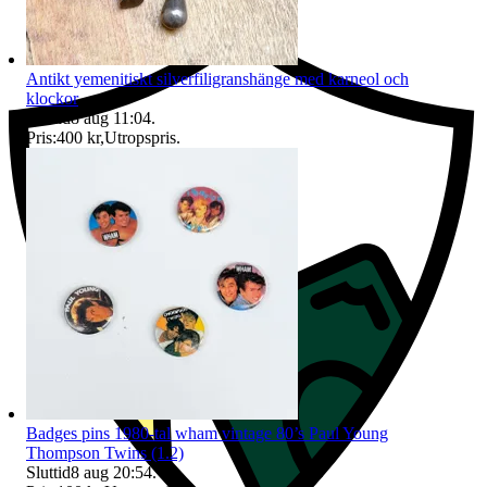
Antikt yemenitiskt silverfiligranshänge med karneol och
klockor
Sluttid
8 aug 11:04
.
Pris:
400 kr
,
Utropspris
.
Badges pins 1980-tal wham vintage 80’s Paul Young
Thompson Twins (1.2)
Sluttid
8 aug 20:54
.