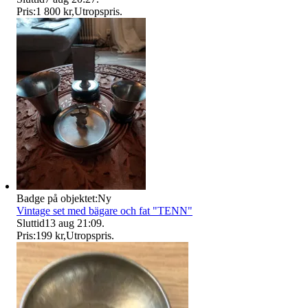
Pris:
1 800 kr
,
Utropspris
.
Badge på objektet:
Ny
Vintage set med bägare och fat "TENN"
Sluttid
13 aug 21:09
.
Pris:
199 kr
,
Utropspris
.