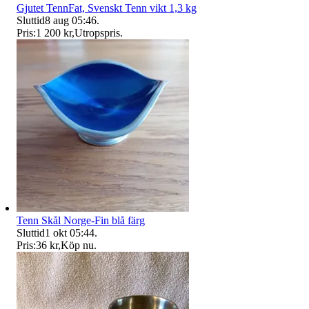
Gjutet TennFat, Svenskt Tenn vikt 1,3 kg
Sluttid
8 aug 05:46
.
Pris:
1 200 kr
,
Utropspris
.
Tenn Skål Norge-Fin blå färg
Sluttid
1 okt 05:44
.
Pris:
36 kr
,
Köp nu
.