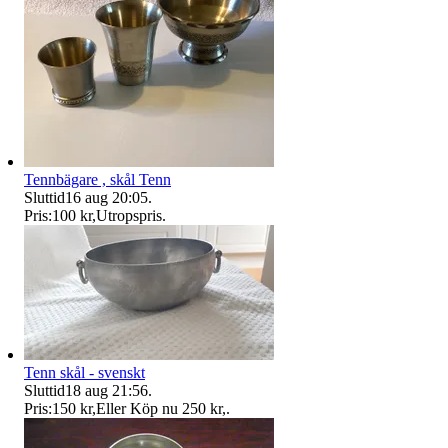
Tennbägare , skål Tenn
Sluttid
16 aug 20:05
.
Pris:
100 kr
,
Utropspris
.
Tenn skål - svenskt
Sluttid
18 aug 21:56
.
Pris:
150 kr
,
Eller Köp nu
250 kr
,
.