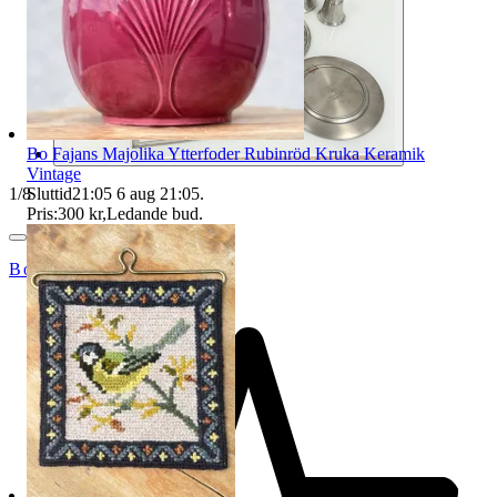
Bo Fajans Majolika Ytterfoder Rubinröd Kruka Keramik
Vintage
Sluttid
21:05
6 aug 21:05
.
1
/
8
Pris:
300 kr
,
Ledande bud
.
Bohagsbyrån