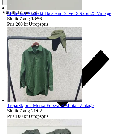
Välj till köparskydd
Modernist Abstrakt Halsband Silver S 925/825 Vintage
Sluttid
7 aug 18:56
.
Pris:
200 kr
,
Utropspris
.
Tröja/Skjorta Mössa Försvaret Militär Vintage
Sluttid
7 aug 21:02
.
Pris:
100 kr
,
Utropspris
.