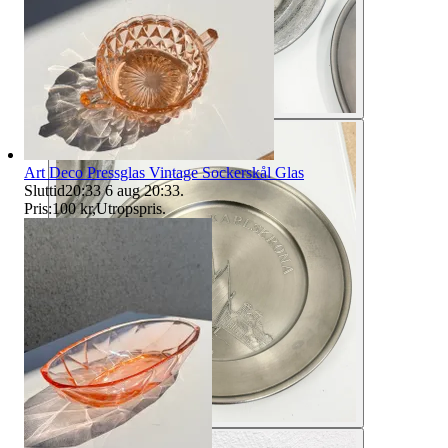
Art Deco Pressglas Vintage Sockerskål Glas
Sluttid
20:33
6 aug 20:33
.
Pris:
100 kr
,
Utropspris
.