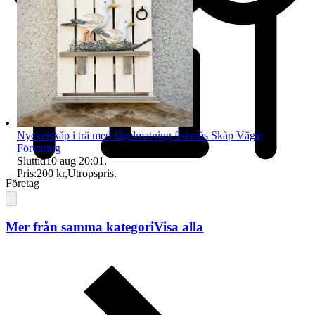
Nyckelskåp i trä med fågelmatning fiskmås Skåp Vägg
Förvaring
Sluttid
10 aug 20:01
.
Pris:
200 kr
,
Utropspris
.
Företag
Mer från samma kategori
Visa alla