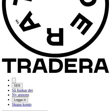
SEK
Så funkar det
Ny annons
Logga in
Skapa konto