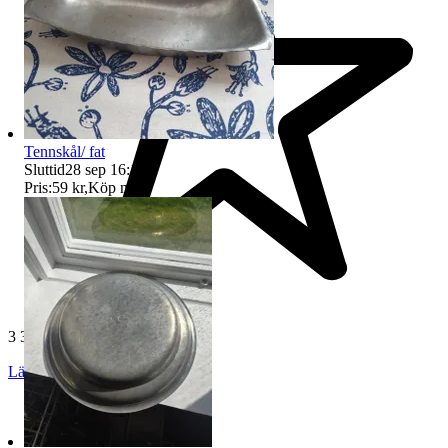
Tennskål/ fat
Sluttid
28 sep 16:13
.
Pris:
59 kr
,
Köp nu
.
3 323 omdömen
Läs omdömen
Följ