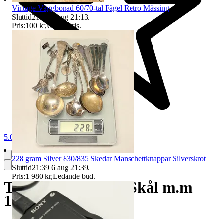
Vintage Väggbonad 60/70-tal Fågel Retro Mässing
Sluttid
21:13
6 aug 21:13
.
Pris:
100 kr
,
Utropspris
.
5.0
228 gram Silver 830/835 Skedar Manschettknappar Silverskrot
Sluttid
21:39
6 aug 21:39
.
Pris:
1 980 kr
,
Ledande bud
.
TENN Fat Bägare Skål m.m
1,9 kg