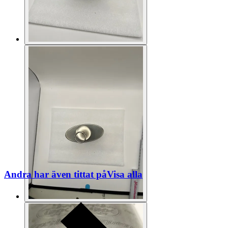
Andra har även tittat på
Visa alla