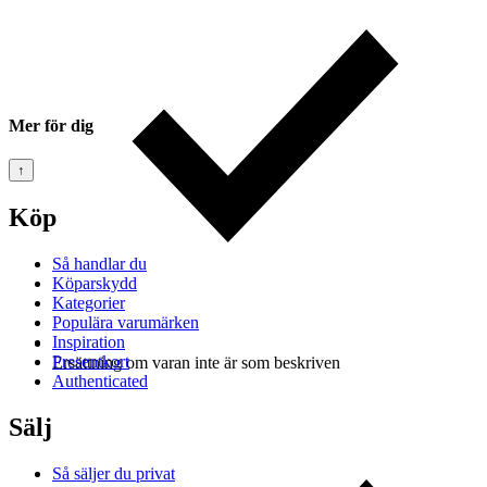
Mer för dig
↑
Köp
Så handlar du
Köparskydd
Kategorier
Populära varumärken
Inspiration
Presentkort
Ersättning om varan inte är som beskriven
Authenticated
Sälj
Så säljer du privat