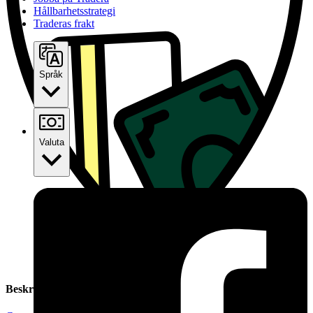
Hållbarhetsstrategi
Traderas frakt
Språk
Valuta
Beskrivning