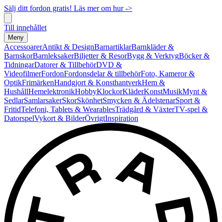
Sälj ditt fordon gratis! Läs mer om hur ->
Till innehållet
Meny
Accessoarer
Antikt & Design
Barnartiklar
Barnkläder &
Barnskor
Barnleksaker
Biljetter & Resor
Bygg & Verktyg
Böcker &
Tidningar
Datorer & Tillbehör
DVD &
Videofilmer
Fordon
Fordonsdelar & tillbehör
Foto, Kameror &
Optik
Frimärken
Handgjort & Konsthantverk
Hem &
Hushåll
Hemelektronik
Hobby
Klockor
Kläder
Konst
Musik
Mynt &
Sedlar
Samlarsaker
Skor
Skönhet
Smycken & Ädelstenar
Sport &
Fritid
Telefoni, Tablets & Wearables
Trädgård & Växter
TV-spel &
Datorspel
Vykort & Bilder
Övrigt
Inspiration