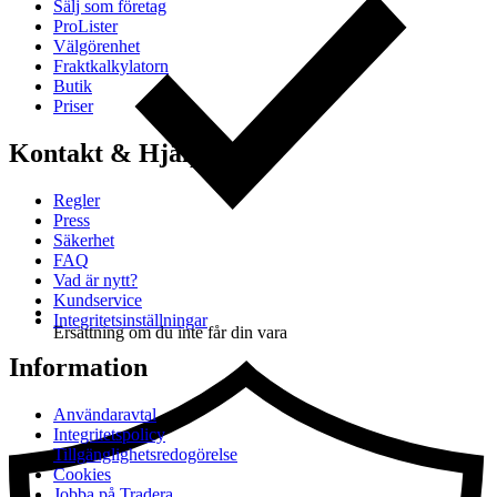
Sälj som företag
ProLister
Välgörenhet
Fraktkalkylatorn
Butik
Priser
Kontakt & Hjälp
Regler
Press
Säkerhet
FAQ
Vad är nytt?
Kundservice
Integritetsinställningar
Ersättning om du inte får din vara
Information
Användaravtal
Integritetspolicy
Tillgänglighetsredogörelse
Cookies
Jobba på Tradera