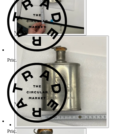
Pris:
.
Pris:
.