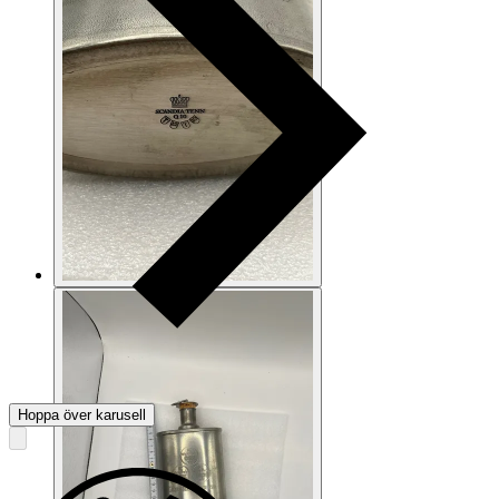
Hoppa över karusell