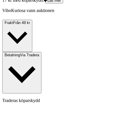
17 kr med köparskydd.
Läs mer
ViboKuriosa vann auktionen
Frakt
Från 49 kr
Betalning
Via Tradera
Traderas köparskydd