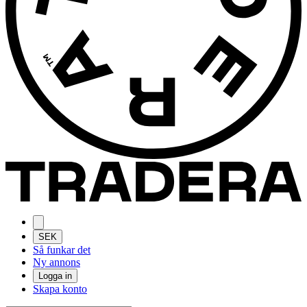
SEK
Så funkar det
Ny annons
Logga in
Skapa konto