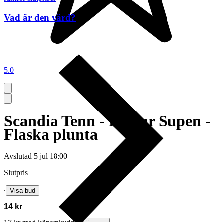
Vad är den värd?
5.0
Scandia Tenn - Kostar Supen -
Flaska plunta
Avslutad
5 jul 18:00
Slutpris
∙
Visa bud
14 kr