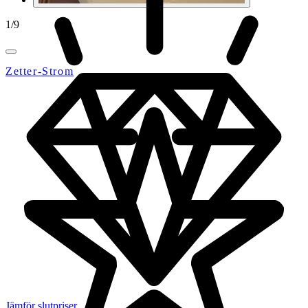
1
/
9
Zetter-Strom
Jämför slutpriser