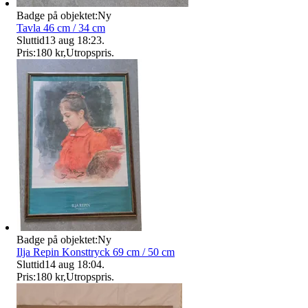
Badge på objektet:
Ny
Tavla 46 cm / 34 cm
Sluttid
13 aug 18:23
.
Pris:
180 kr
,
Utropspris
.
Badge på objektet:
Ny
Ilja Repin Konsttryck 69 cm / 50 cm
Sluttid
14 aug 18:04
.
Pris:
180 kr
,
Utropspris
.