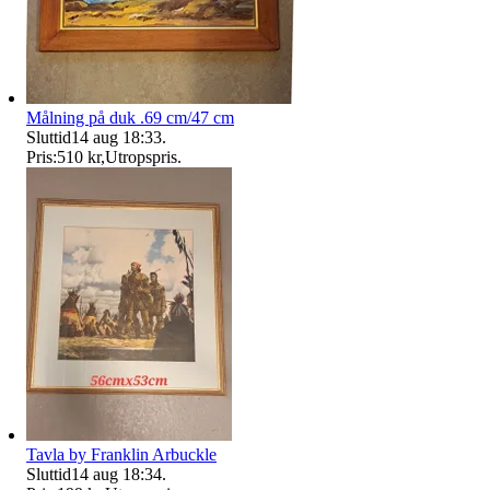
Målning på duk .69 cm/47 cm
Sluttid
14 aug 18:33
.
Pris:
510 kr
,
Utropspris
.
Tavla by Franklin Arbuckle
Sluttid
14 aug 18:34
.