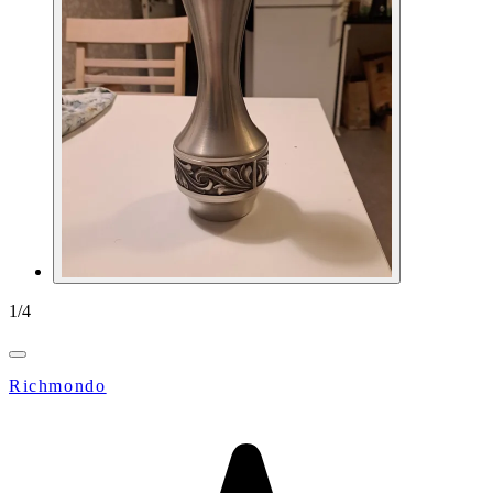
1
/
4
Richmondo