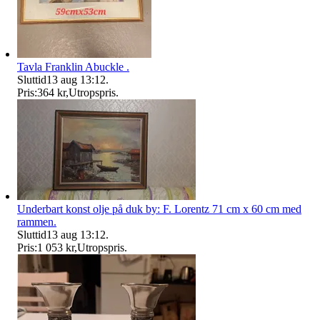
Tavla Franklin Abuckle .
Sluttid
13 aug 13:12
.
Pris:
364 kr
,
Utropspris
.
Underbart konst olje på duk by: F. Lorentz 71 cm x 60 cm med
rammen.
Sluttid
13 aug 13:12
.
Pris:
1 053 kr
,
Utropspris
.