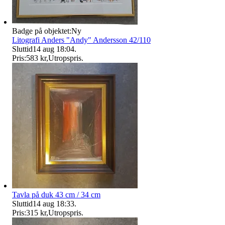
Badge på objektet:
Ny
Litografi Anders "Andy" Andersson 42/110
Sluttid
14 aug 18:04
.
Pris:
583 kr
,
Utropspris
.
Tavla på duk 43 cm / 34 cm
Sluttid
14 aug 18:33
.
Pris:
315 kr
,
Utropspris
.