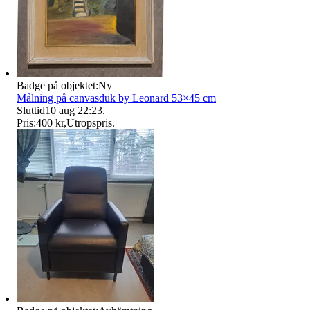
Badge på objektet:
Ny
Målning på canvasduk by Leonard 53×45 cm
Sluttid
10 aug 22:23
.
Pris:
400 kr
,
Utropspris
.