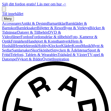
Sälj ditt fordon gratis! Läs mer om hur ->
Till innehållet
Meny
Accessoarer
Antikt & Design
Barnartiklar
Barnkläder &
Barnskor
Barnleksaker
Biljetter & Resor
Bygg & Verktyg
Böcker &
Tidningar
Datorer & Tillbehör
DVD &
Videofilmer
Fordon
Fordonsdelar & tillbehör
Foto, Kameror &
Optik
Frimärken
Handgjort & Konsthantverk
Hem &
Hushåll
Hemelektronik
Hobby
Klockor
Kläder
Konst
Musik
Mynt &
Sedlar
Samlarsaker
Skor
Skönhet
Smycken & Ädelstenar
Sport &
Fritid
Telefoni, Tablets & Wearables
Trädgård & Växter
TV-spel &
Datorspel
Vykort & Bilder
Övrigt
Inspiration