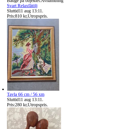
Badge på objektet:
Avhämtning
Svart Relaxfåtölj
Sluttid
11 aug 13:11
.
Pris:
810 kr
,
Utropspris
.
Tavla 66 cm / 56 xm
Sluttid
11 aug 13:11
.
Pris:
280 kr
,
Utropspris
.