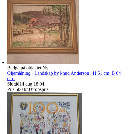
Badge på objektet:
Ny
Oljemålning - Landskap by knud Anderson . H 51 cm .B 64
cm .
Sluttid
14 aug 18:04
.
Pris:
500 kr
,
Utropspris
.