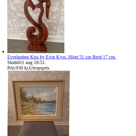
Everlasting Kiss by Evig Kyss. Högt 51 cm Bred 17 cm.
Sluttid
11 aug 18:51
.
Pris:
930 kr
,
Utropspris
.