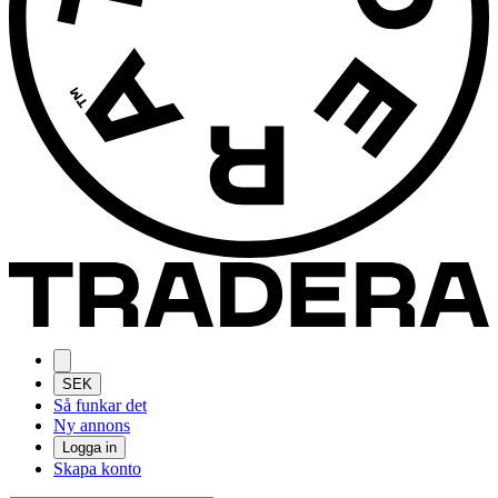
SEK
Så funkar det
Ny annons
Logga in
Skapa konto