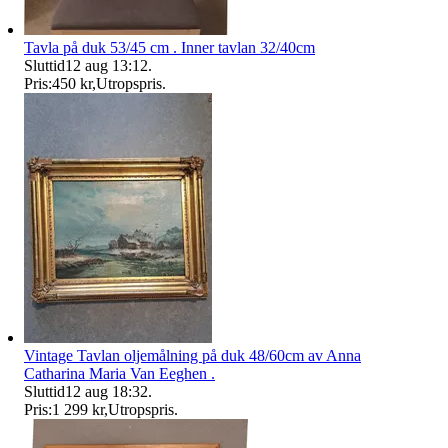
Tavla på duk 53/45 cm . Inner tavlan 32/40cm
Sluttid
12 aug 13:12
.
Pris:
450 kr
,
Utropspris
.
Vintage Tavlan oljemålning på duk 48/60cm av Anna
Catharina Maria Van Eeghen .
Sluttid
12 aug 18:32
.
Pris:
1 299 kr
,
Utropspris
.