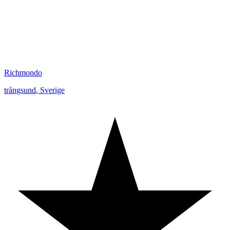
Richmondo
trångsund
,
Sverige