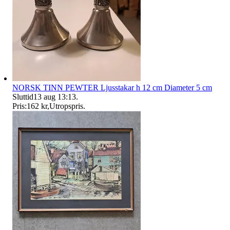
NORSK TINN PEWTER Ljusstakar h 12 cm Diameter 5 cm
Sluttid
13 aug 13:13
.
Pris:
162 kr
,
Utropspris
.