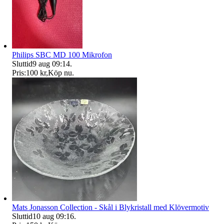
Philips SBC MD 100 Mikrofon
Sluttid
9 aug 09:14
.
Pris:
100 kr
,
Köp nu
.
Mats Jonasson Collection - Skål i Blykristall med Klövermotiv
Sluttid
10 aug 09:16
.