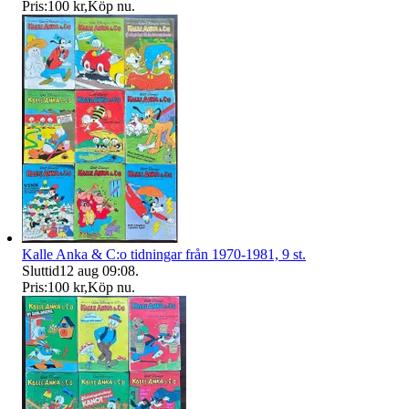
Pris:
100 kr
,
Köp nu
.
Kalle Anka & C:o tidningar från 1970-1981, 9 st.
Sluttid
12 aug 09:08
.
Pris:
100 kr
,
Köp nu
.