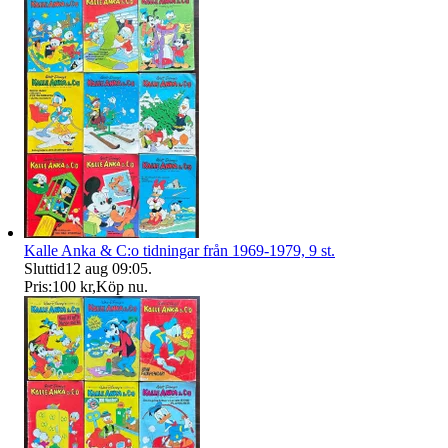
Kalle Anka & C:o tidningar från 1969-1979, 9 st.
Sluttid
12 aug 09:05
.
Pris:
100 kr
,
Köp nu
.