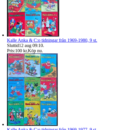
Kalle Anka & C:o tidningar från 1969-1980, 9 st.
Sluttid
12 aug 09:10
.
Pris:
100 kr
,
Köp nu
.
Kalle Anka & C:o tidningar från 1969-1977, 9 st.