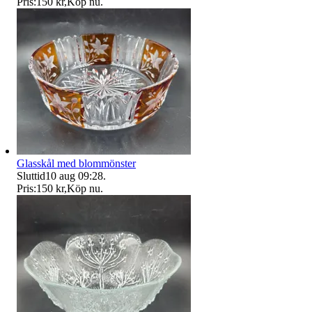
Pris:
150 kr
,
Köp nu
.
Glasskål med blommönster
Sluttid
10 aug 09:28
.
Pris:
150 kr
,
Köp nu
.