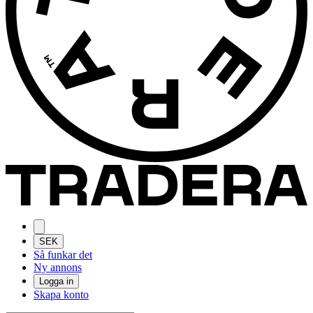
SEK
Så funkar det
Ny annons
Logga in
Skapa konto