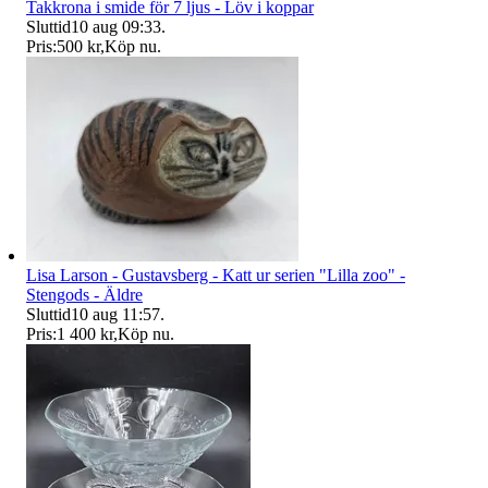
Takkrona i smide för 7 ljus - Löv i koppar
Sluttid
10 aug 09:33
.
Pris:
500 kr
,
Köp nu
.
Lisa Larson - Gustavsberg - Katt ur serien "Lilla zoo" -
Stengods - Äldre
Sluttid
10 aug 11:57
.
Pris:
1 400 kr
,
Köp nu
.