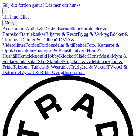
Sälj ditt fordon gratis! Läs mer om hur ->
Till innehållet
Meny
Accessoarer
Antikt & Design
Barnartiklar
Barnkläder &
Barnskor
Barnleksaker
Biljetter & Resor
Bygg & Verktyg
Böcker &
Tidningar
Datorer & Tillbehör
DVD &
Videofilmer
Fordon
Fordonsdelar & tillbehör
Foto, Kameror &
Optik
Frimärken
Handgjort & Konsthantverk
Hem &
Hushåll
Hemelektronik
Hobby
Klockor
Kläder
Konst
Musik
Mynt &
Sedlar
Samlarsaker
Skor
Skönhet
Smycken & Ädelstenar
Sport &
Fritid
Telefoni, Tablets & Wearables
Trädgård & Växter
TV-spel &
Datorspel
Vykort & Bilder
Övrigt
Inspiration