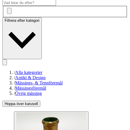
Filtrera efter kategori
/
Alla kategorier
/
Antikt & Design
/
Mässings- & Tennföremål
/
Mässingsföremål
/
Övrig mässing
Hoppa över karusell