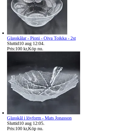
Glasskålar - Pioni - Oiva Toikka - 2st
Sluttid
10 aug 12:04
.
Pris:
100 kr
,
Köp nu
.
Glasskål i lövform - Mats Jonasson
Sluttid
10 aug 12:05
.
Pris:
100 kr
,
Köp nu
.