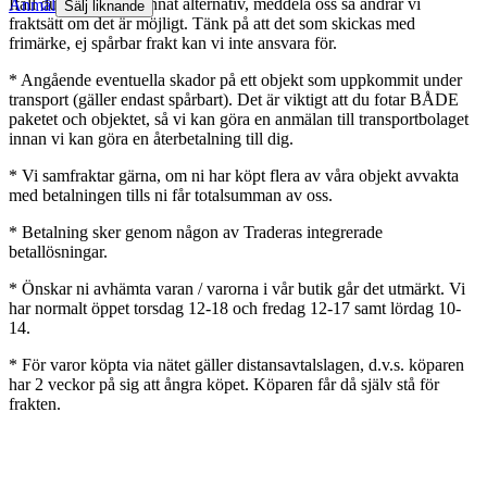
Ifall du föredrar ett annat alternativ, meddela oss så ändrar vi
Anmäl
Sälj liknande
fraktsätt om det är möjligt. Tänk på att det som skickas med
frimärke, ej spårbar frakt kan vi inte ansvara för.
* Angående eventuella skador på ett objekt som uppkommit under
transport (gäller endast spårbart). Det är viktigt att du fotar BÅDE
paketet och objektet, så vi kan göra en anmälan till transportbolaget
innan vi kan göra en återbetalning till dig.
* Vi samfraktar gärna, om ni har köpt flera av våra objekt avvakta
med betalningen tills ni får totalsumman av oss.
* Betalning sker genom någon av Traderas integrerade
betallösningar.
* Önskar ni avhämta varan / varorna i vår butik går det utmärkt. Vi
har normalt öppet torsdag 12-18 och fredag 12-17 samt lördag 10-
14.
* För varor köpta via nätet gäller distansavtalslagen, d.v.s. köparen
har 2 veckor på sig att ångra köpet. Köparen får då själv stå för
frakten.