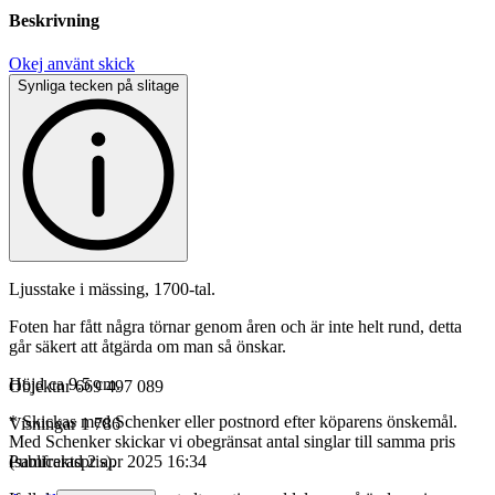
Beskrivning
Okej använt skick
Synliga tecken på slitage
Ljusstake i mässing, 1700-tal.
Foten har fått några törnar genom åren och är inte helt rund, detta
går säkert att åtgärda om man så önskar.
Höjd ca 9.5 cm.
Objektnr
669 497 089
* Skickas med Schenker eller postnord efter köparens önskemål.
Visningar
1 786
Med Schenker skickar vi obegränsat antal singlar till samma pris
(samfraktspris).
Publicerad
2 apr 2025 16:34