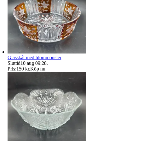
Glasskål med blommönster
Sluttid
10 aug 09:28
.
Pris:
150 kr
,
Köp nu
.