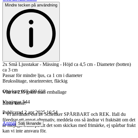
Mindre tecken på användning
2x Små Ljusstakar - Mässing - Höjd ca 4,5 cm - Diameter (botten)
ca 3 cm
Passar för mindre ljus, ca 1 cm i diameter
Bruksslitage, stearinrester, fläckig
Objektnr
669 499 618
Vikt ca 235 gram utan emballage
Visningar
544
Bästa kund!
Publicerad
2 apr 2025 16:54
* Vi använder oss av Schenker SPÅRBART och REK. Ifall du
föredrar ett annat alternativ, meddela oss så ändrar vi fraktsätt om det
Anmäl
Sälj liknande
är möjligt. Tänk på att det som skickas med frimärke, ej spårbar frakt
kan vi inte ansvara för.