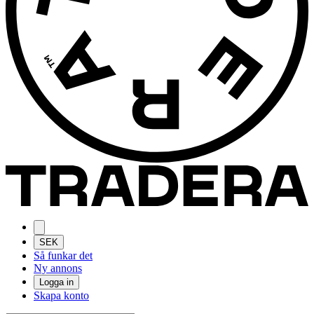
SEK
Så funkar det
Ny annons
Logga in
Skapa konto