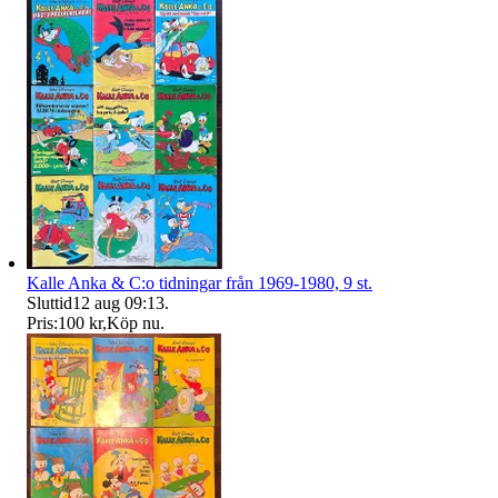
Kalle Anka & C:o tidningar från 1969-1980, 9 st.
Sluttid
12 aug 09:13
.
Pris:
100 kr
,
Köp nu
.