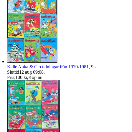
Kalle Anka & C:o tidningar från 1970-1981, 9 st.
Sluttid
12 aug 09:08
.
Pris:
100 kr
,
Köp nu
.