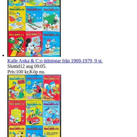
Kalle Anka & C:o tidningar från 1969-1979, 9 st.
Sluttid
12 aug 09:05
.
Pris:
100 kr
,
Köp nu
.