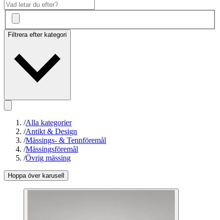
Filtrera efter kategori
/
Alla kategorier
/
Antikt & Design
/
Mässings- & Tennföremål
/
Mässingsföremål
/
Övrig mässing
Hoppa över karusell