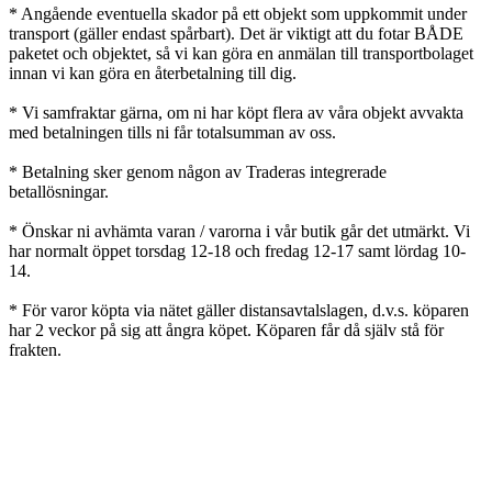
* Angående eventuella skador på ett objekt som uppkommit under
transport (gäller endast spårbart). Det är viktigt att du fotar BÅDE
paketet och objektet, så vi kan göra en anmälan till transportbolaget
innan vi kan göra en återbetalning till dig.
* Vi samfraktar gärna, om ni har köpt flera av våra objekt avvakta
med betalningen tills ni får totalsumman av oss.
* Betalning sker genom någon av Traderas integrerade
betallösningar.
* Önskar ni avhämta varan / varorna i vår butik går det utmärkt. Vi
har normalt öppet torsdag 12-18 och fredag 12-17 samt lördag 10-
14.
* För varor köpta via nätet gäller distansavtalslagen, d.v.s. köparen
har 2 veckor på sig att ångra köpet. Köparen får då själv stå för
frakten.