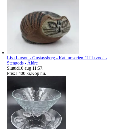
Lisa Larson - Gustavsberg - Katt ur serien "Lilla zoo" -
Stengods - Äldre
Sluttid
10 aug 11:57
.
Pris:
1 400 kr
,
Köp nu
.