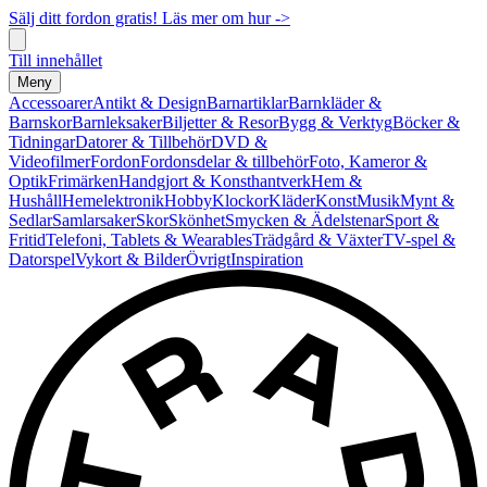
Sälj ditt fordon gratis! Läs mer om hur ->
Till innehållet
Meny
Accessoarer
Antikt & Design
Barnartiklar
Barnkläder &
Barnskor
Barnleksaker
Biljetter & Resor
Bygg & Verktyg
Böcker &
Tidningar
Datorer & Tillbehör
DVD &
Videofilmer
Fordon
Fordonsdelar & tillbehör
Foto, Kameror &
Optik
Frimärken
Handgjort & Konsthantverk
Hem &
Hushåll
Hemelektronik
Hobby
Klockor
Kläder
Konst
Musik
Mynt &
Sedlar
Samlarsaker
Skor
Skönhet
Smycken & Ädelstenar
Sport &
Fritid
Telefoni, Tablets & Wearables
Trädgård & Växter
TV-spel &
Datorspel
Vykort & Bilder
Övrigt
Inspiration