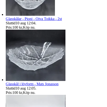
Glasskålar - Pioni - Oiva Toikka - 2st
Sluttid
10 aug 12:04
.
Pris:
100 kr
,
Köp nu
.
Glasskål i lövform - Mats Jonasson
Sluttid
10 aug 12:05
.
Pris:
100 kr
,
Köp nu
.