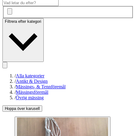
Filtrera efter kategori
/
Alla kategorier
/
Antikt & Design
/
Mässings- & Tennföremål
/
Mässingsföremål
/
Övrig mässing
Hoppa över karusell