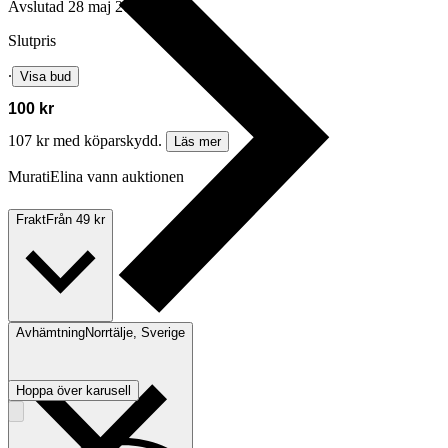
Avslutad
28 maj 20:13
Slutpris
∙
Visa bud
100 kr
107 kr med köparskydd.
Läs mer
MuratiElina vann auktionen
Frakt
Från 49 kr
Avhämtning
Norrtälje, Sverige
Hoppa över karusell