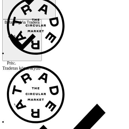
Betalning
Via Tradera
Pris:
.
Traderas köparskydd