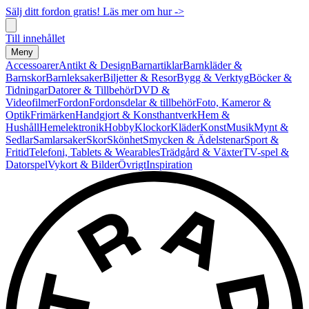
Sälj ditt fordon gratis! Läs mer om hur ->
Till innehållet
Meny
Accessoarer
Antikt & Design
Barnartiklar
Barnkläder &
Barnskor
Barnleksaker
Biljetter & Resor
Bygg & Verktyg
Böcker &
Tidningar
Datorer & Tillbehör
DVD &
Videofilmer
Fordon
Fordonsdelar & tillbehör
Foto, Kameror &
Optik
Frimärken
Handgjort & Konsthantverk
Hem &
Hushåll
Hemelektronik
Hobby
Klockor
Kläder
Konst
Musik
Mynt &
Sedlar
Samlarsaker
Skor
Skönhet
Smycken & Ädelstenar
Sport &
Fritid
Telefoni, Tablets & Wearables
Trädgård & Växter
TV-spel &
Datorspel
Vykort & Bilder
Övrigt
Inspiration