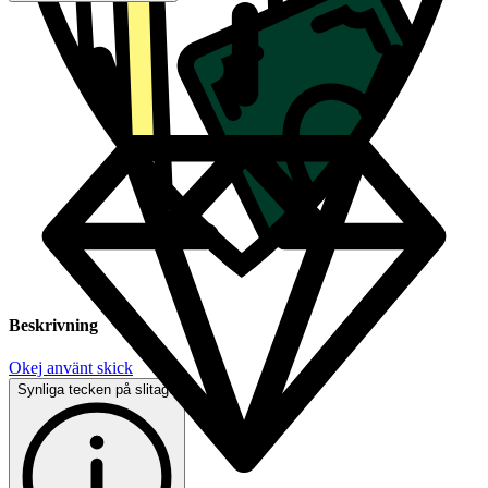
Beskrivning
Okej använt skick
Synliga tecken på slitage