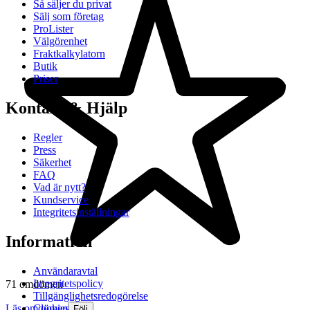
Så säljer du privat
Sälj som företag
ProLister
Välgörenhet
Fraktkalkylatorn
Butik
Priser
Kontakt & Hjälp
Regler
Press
Säkerhet
FAQ
Vad är nytt?
Kundservice
Integritetsinställningar
Information
Användaravtal
Integritetspolicy
71 omdömen
Tillgänglighetsredogörelse
Cookies
Läs omdömen
Följ