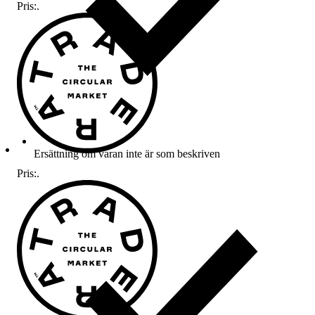
Pris:
.
Ersättning om varan inte är som beskriven
Pris:
.