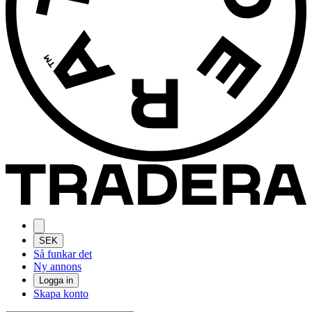
SEK
Så funkar det
Ny annons
Logga in
Skapa konto