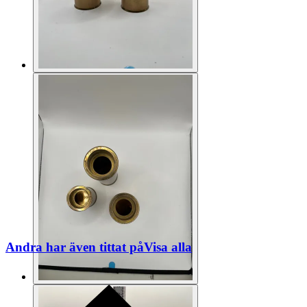
Andra har även tittat på
Visa alla