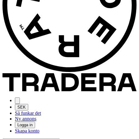
SEK
Så funkar det
Ny annons
Logga in
Skapa konto