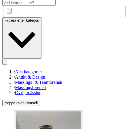
Filtrera efter kategori
/
Alla kategorier
/
Antikt & Design
/
Mässings- & Tennföremål
/
Mässingsföremål
/
Övrig mässing
Hoppa över karusell