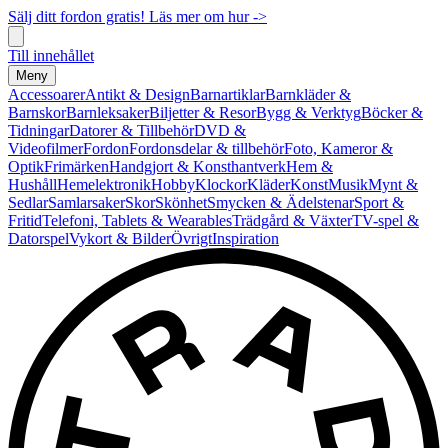
Sälj ditt fordon gratis! Läs mer om hur ->
Till innehållet
Meny
Accessoarer
Antikt & Design
Barnartiklar
Barnkläder &
Barnskor
Barnleksaker
Biljetter & Resor
Bygg & Verktyg
Böcker &
Tidningar
Datorer & Tillbehör
DVD &
Videofilmer
Fordon
Fordonsdelar & tillbehör
Foto, Kameror &
Optik
Frimärken
Handgjort & Konsthantverk
Hem &
Hushåll
Hemelektronik
Hobby
Klockor
Kläder
Konst
Musik
Mynt &
Sedlar
Samlarsaker
Skor
Skönhet
Smycken & Ädelstenar
Sport &
Fritid
Telefoni, Tablets & Wearables
Trädgård & Växter
TV-spel &
Datorspel
Vykort & Bilder
Övrigt
Inspiration