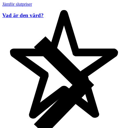
Jämför slutpriser
Vad är den värd?