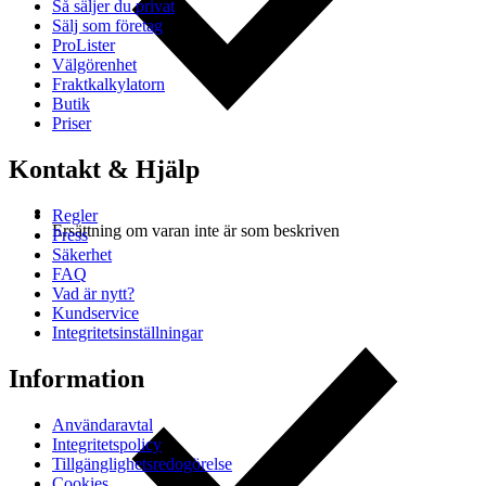
Så säljer du privat
Sälj som företag
ProLister
Välgörenhet
Fraktkalkylatorn
Butik
Priser
Kontakt & Hjälp
Regler
Ersättning om varan inte är som beskriven
Press
Säkerhet
FAQ
Vad är nytt?
Kundservice
Integritetsinställningar
Information
Användaravtal
Integritetspolicy
Tillgänglighetsredogörelse
Cookies