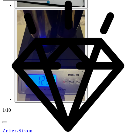
1
/
10
Zetter-Strom