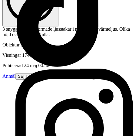
3 snygga cylinderformade ljusstakar i mässing för värmeljus. Olika
höjd och väldigt stilfulla.
Objektnr
733 000 791
Visningar
174
Publicerad
24 maj 00:56
Anmäl
Sälj liknande