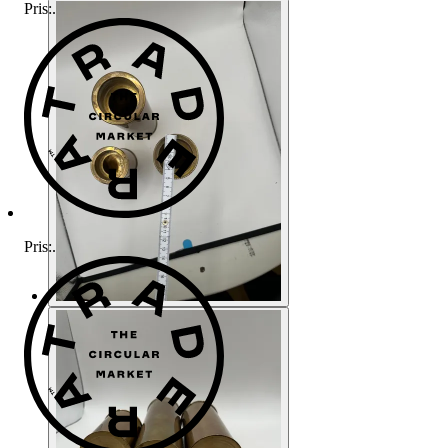
Pris:
.
Pris:
.