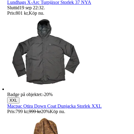
Lundhags X-Arc Turpjäxor Storlek 37 NYA
Sluttid
19 sep 22:32
.
Pris:
801 kr
,
Köp nu
.
Badge på objektet:
-
20
%
XXL
Macpac Otira Down Coat Dunjacka Storlek XXL
Pris:
799 kr
,
999 kr
20
%
Köp nu
.