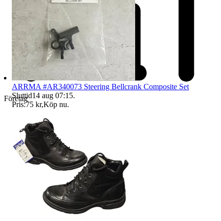
ARRMA #AR340073 Steering Bellcrank Composite Set
Sluttid
14 aug 07:15
.
Företag
Pris:
75 kr
,
Köp nu
.