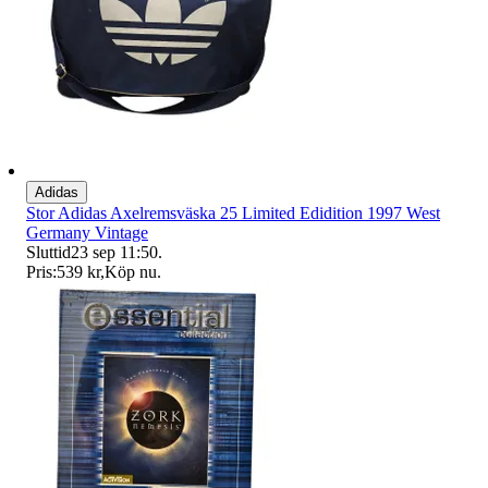
Adidas
Stor Adidas Axelremsväska 25 Limited Edidition 1997 West
Germany Vintage
Sluttid
23 sep 11:50
.
Pris:
539 kr
,
Köp nu
.