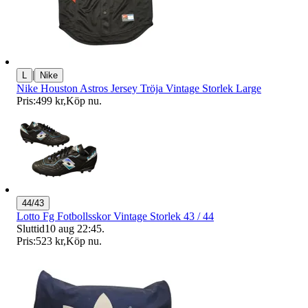
|
L
Nike
Nike Houston Astros Jersey Tröja Vintage Storlek Large
Pris:
499 kr
,
Köp nu
.
44/43
Lotto Fg Fotbollsskor Vintage Storlek 43 / 44
Sluttid
10 aug 22:45
.
Pris:
523 kr
,
Köp nu
.