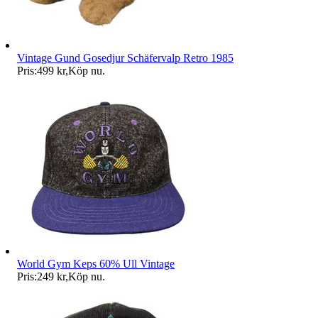
Vintage Gund Gosedjur Schäfervalp Retro 1985
Pris:
499 kr
,
Köp nu
.
World Gym Keps 60% Ull Vintage
Pris:
249 kr
,
Köp nu
.