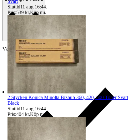
Svart
Sluttid
11 aug 16:44
.
Pris:
539 kr
,
Köp nu
.
Välj till köparskydd
2 Stycken Konica Minolta Bizhub 360, 420, 500 Toner Svart
Black
Sluttid
11 aug 16:44
.
Pris:
404 kr
,
Köp nu
.