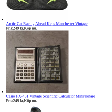
Arctic Cat Racing Ahead Keps Manchester Vintage
Pris:
249 kr
,
Köp nu
.
Casio FX-451 Vintage Scientific Calculator Miniräknare
Pris:
249 kr
,
Köp nu
.