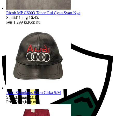
Ricoh MP C6003 Toner Gul Cyan Svart Nya
Sluttid
11 aug 16:45
.
Pris:
1 299 kr
,
Köp nu
.
Ersättning om du inte får din vara
Audi Skinnkeps Retro Cirka S/M
Sluttid
12 aug 23:11
.
Pris:
292 kr
,
Köp nu
.