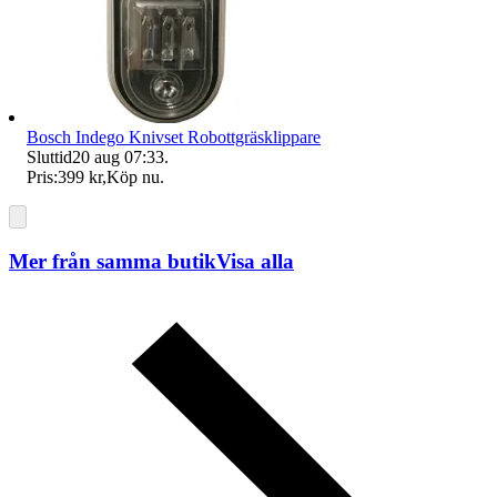
Bosch Indego Knivset Robottgräsklippare
Sluttid
20 aug 07:33
.
Pris:
399 kr
,
Köp nu
.
Mer från samma butik
Visa alla