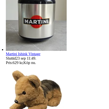
Martini Ishink Vintage
Sluttid
23 sep 11:49
.
Pris:
629 kr
,
Köp nu
.