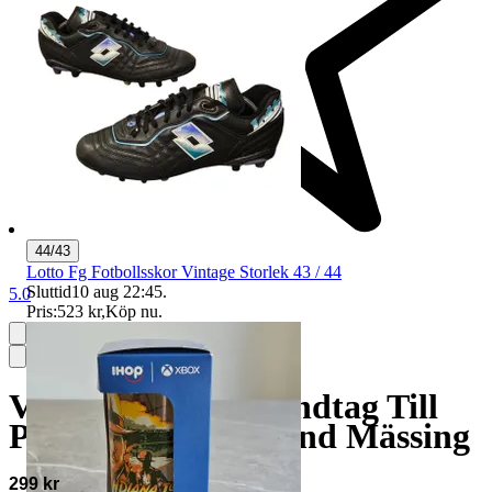
44/43
Lotto Fg Fotbollsskor Vintage Storlek 43 / 44
Sluttid
10 aug 22:45
.
5.0
Pris:
523 kr
,
Köp nu
.
Vintage Knopp Handtag Till
Promenadkäpp Hund Mässing
299 kr