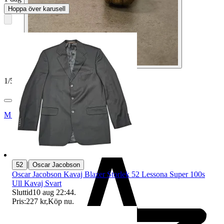
Hoppa över karusell
1
/
5
Mareld018
|
52
Oscar Jacobson
Oscar Jacobson Kavaj Blazer Storlek 52 Lessona Super 100s
Ull Kavaj Svart
Sluttid
10 aug 22:44
.
Pris:
227 kr
,
Köp nu
.