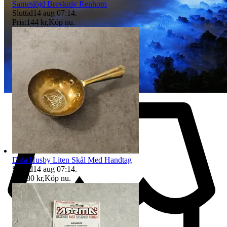
Sameslöjd Brevkniv Renhorn
Sluttid
14 aug 07:14
.
Pris:
144 kr
,
Köp nu
.
Dala Husby Liten Skål Med Handtag
Sluttid
14 aug 07:14
.
Pris:
80 kr
,
Köp nu
.