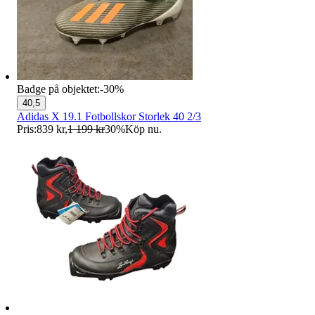
Badge på objektet:
-
30
%
40,5
Adidas X 19.1 Fotbollskor Storlek 40 2/3
Pris:
839 kr
,
1 199 kr
30
%
Köp nu
.