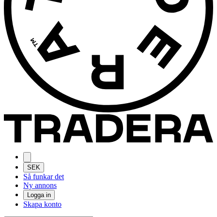
SEK
Så funkar det
Ny annons
Logga in
Skapa konto