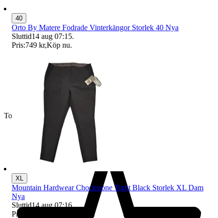
40
Orto By Matere Fodrade Vinterkängor Storlek 40 Nya
Sluttid
14 aug 07:15
.
Pris:
749 kr
,
Köp nu
.
Toppsäljare
XL
Mountain Hardwear Chockstone Tight Black Storlek XL Dam
Nya
Sluttid
14 aug 07:16
.
Pris:
269 kr
,
Köp nu
.