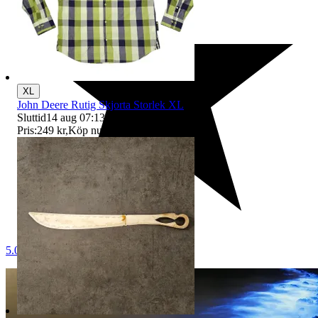
XL
John Deere Rutig Skjorta Storlek XL
Sluttid
14 aug 07:13
.
Pris:
249 kr
,
Köp nu
.
5.0