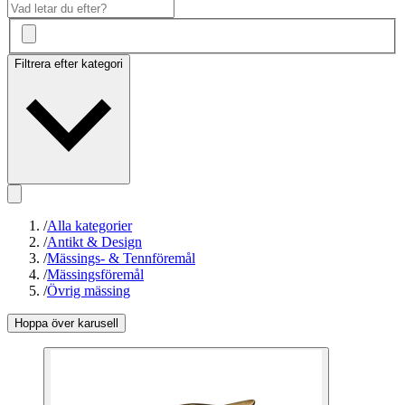
Filtrera efter kategori
/
Alla kategorier
/
Antikt & Design
/
Mässings- & Tennföremål
/
Mässingsföremål
/
Övrig mässing
Hoppa över karusell