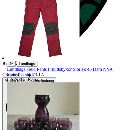
|
Beskrivning
46
Lundhags
Lundhags Field Pants Friluftsbyxor Storlek 46 Dam NYA
Sluttid
12 aug 23:12
.
Gott använt skick
Pris:
399 kr
,
Köp nu
.
Mindre tecken på användning