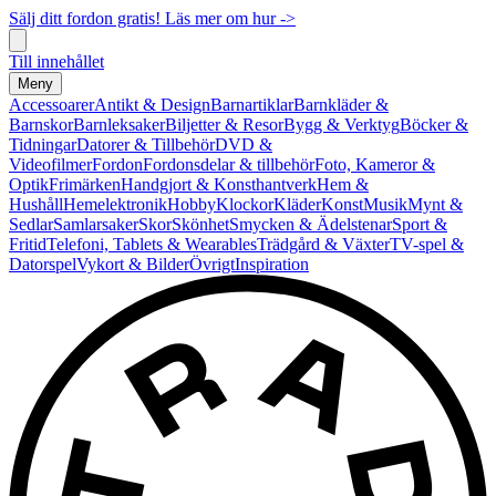
Sälj ditt fordon gratis! Läs mer om hur ->
Till innehållet
Meny
Accessoarer
Antikt & Design
Barnartiklar
Barnkläder &
Barnskor
Barnleksaker
Biljetter & Resor
Bygg & Verktyg
Böcker &
Tidningar
Datorer & Tillbehör
DVD &
Videofilmer
Fordon
Fordonsdelar & tillbehör
Foto, Kameror &
Optik
Frimärken
Handgjort & Konsthantverk
Hem &
Hushåll
Hemelektronik
Hobby
Klockor
Kläder
Konst
Musik
Mynt &
Sedlar
Samlarsaker
Skor
Skönhet
Smycken & Ädelstenar
Sport &
Fritid
Telefoni, Tablets & Wearables
Trädgård & Växter
TV-spel &
Datorspel
Vykort & Bilder
Övrigt
Inspiration