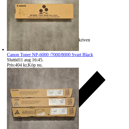
Ersättning om varan inte är som beskriven
Canon Toner NP-6000 /7000/8000 Svart Black
Sluttid
11 aug 16:45
.
Pris:
404 kr
,
Köp nu
.