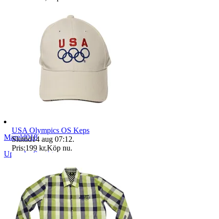
USA Olympics OS Keps
Mareld018
Sluttid
14 aug 07:12
.
Pris:
199 kr
,
Köp nu
.
Uppsala
,
Sverige