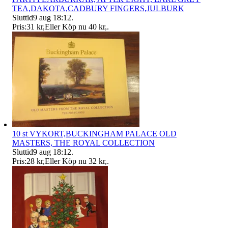
TEA,DAKOTA,CADBURY FINGERS,JULBURK
Sluttid
9 aug 18:12
.
Pris:
31 kr
,
Eller Köp nu
40 kr
,
.
10 st VYKORT,BUCKINGHAM PALACE OLD
MASTERS, THE ROYAL COLLECTION
Sluttid
9 aug 18:12
.
Pris:
28 kr
,
Eller Köp nu
32 kr
,
.