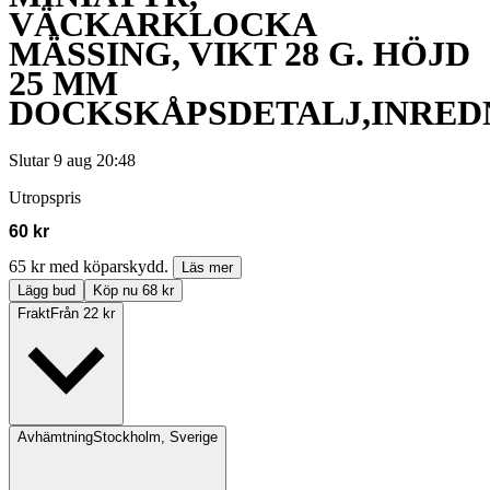
VÄCKARKLOCKA
MÄSSING, VIKT 28 G. HÖJD
25 MM
DOCKSKÅPSDETALJ,INRED
Slutar
9 aug 20:48
Utropspris
60 kr
65 kr med köparskydd.
Läs mer
Lägg bud
Köp nu 68 kr
Frakt
Från 22 kr
Avhämtning
Stockholm, Sverige