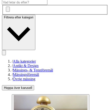
Filtrera efter kategori
/
Alla kategorier
/
Antikt & Design
/
Mässings- & Tennföremål
/
Mässingsföremål
/
Övrig mässing
Hoppa över karusell