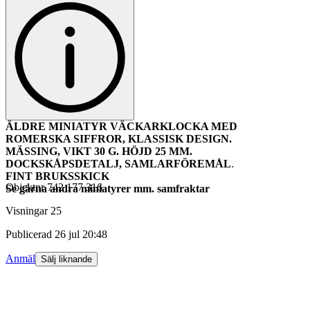
ÄLDRE MINIATYR VÄCKARKLOCKA MED
ROMERSKA SIFFROR, KLASSISK DESIGN.
MÄSSING, VIKT 30 G. HÖJD 25 MM.
DOCKSKÅPSDETALJ, SAMLARFÖREMÅL
.
FINT BRUKSSKICK
Objektnr
742 177 316
Se gärna andra miniatyrer mm. samfraktar
Visningar
25
Publicerad
26 jul 20:48
Anmäl
Sälj liknande