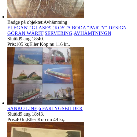
Badge på objektet:
Avhämtning
ELEGANT GLASFAT,KOSTA BODA "PARTY" DESIGN
GÖRAN WÄRFF,SERVERING,AVHÄMTNINGN
Sluttid
9 aug 18:40
.
Pris:
105 kr
,
Eller Köp nu
116 kr
,
.
SANKO LINE,6 FARTYGSBILDER
Sluttid
9 aug 18:43
.
Pris:
40 kr
,
Eller Köp nu
49 kr
,
.