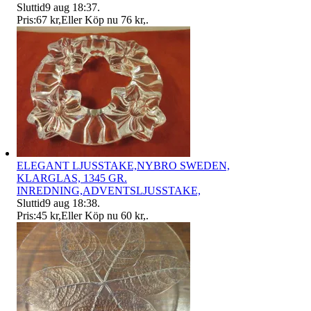
Sluttid
9 aug 18:37
.
Pris:
67 kr
,
Eller Köp nu
76 kr
,
.
ELEGANT LJUSSTAKE,NYBRO SWEDEN,
KLARGLAS, 1345 GR.
INREDNING,ADVENTSLJUSSTAKE,
Sluttid
9 aug 18:38
.
Pris:
45 kr
,
Eller Köp nu
60 kr
,
.