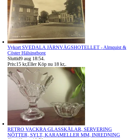
Vykort SVEDALA JÄRNVÄGSHOTELLET - Almquist &
Cöster Hälsingborg
Sluttid
9 aug 18:54
.
Pris:
15 kr
,
Eller Köp nu
18 kr
,
.
RETRO VACKRA GLASSKÅLAR, SERVERING
NÖTTER, SYLT, KARAMELLER MM, INREDNING