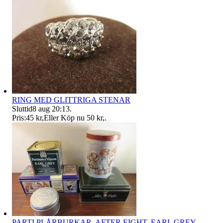
RING MED GLITTRIGA STENAR
Sluttid
8 aug 20:13
.
Pris:
45 kr
,
Eller Köp nu
50 kr
,
.
PARTI PLÅRBURKAR, AFTER EIGHT, EARL GREY