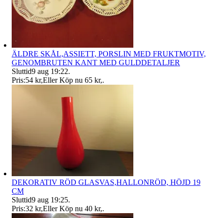
ÄLDRE SKÅL,ASSIETT, PORSLIN MED FRUKTMOTIV,
GENOMBRUTEN KANT MED GULDDETALJER
Sluttid
9 aug 19:22
.
Pris:
54 kr
,
Eller Köp nu
65 kr
,
.
DEKORATIV RÖD GLASVAS,HALLONRÖD, HÖJD 19
CM
Sluttid
9 aug 19:25
.
Pris:
32 kr
,
Eller Köp nu
40 kr
,
.