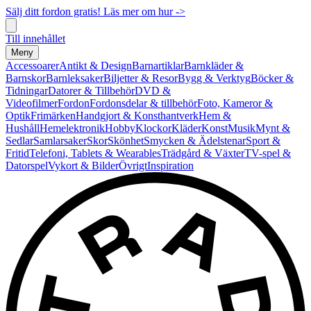
Sälj ditt fordon gratis! Läs mer om hur ->
Till innehållet
Meny
Accessoarer
Antikt & Design
Barnartiklar
Barnkläder &
Barnskor
Barnleksaker
Biljetter & Resor
Bygg & Verktyg
Böcker &
Tidningar
Datorer & Tillbehör
DVD &
Videofilmer
Fordon
Fordonsdelar & tillbehör
Foto, Kameror &
Optik
Frimärken
Handgjort & Konsthantverk
Hem &
Hushåll
Hemelektronik
Hobby
Klockor
Kläder
Konst
Musik
Mynt &
Sedlar
Samlarsaker
Skor
Skönhet
Smycken & Ädelstenar
Sport &
Fritid
Telefoni, Tablets & Wearables
Trädgård & Växter
TV-spel &
Datorspel
Vykort & Bilder
Övrigt
Inspiration