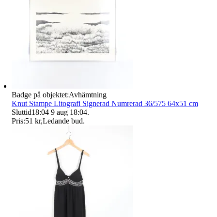
Badge på objektet:
Avhämtning
Knut Stampe Litografi Signerad Numrerad 36/575 64x51 cm
Sluttid
18:04
9 aug 18:04
.
Pris:
51 kr
,
Ledande bud
.