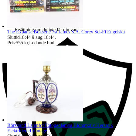
Ersättning om du inte får din vara
The Expanse Bokserie 7st James S.A. Corey Sci-Fi Engelska
Sluttid
18:44
9 aug 18:44
.
Pris:
555 kr
,
Ledande bud
.
Rörstrand Lampfot Fotogenlampa Blommotiv Keramik
Elektrifierad Vintage