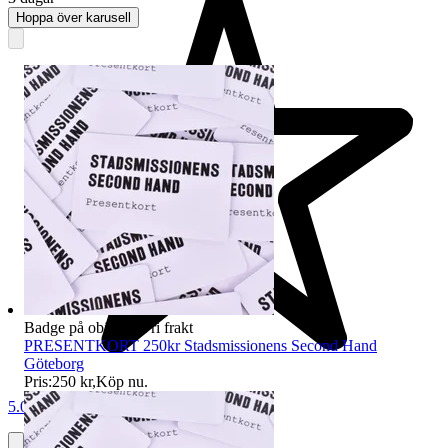
Hoppa över karusell
Badge på objektet:
Fri frakt
PRESENTKORT 250kr Stadsmissionens Second Hand
Göteborg
Pris:
250 kr
,
Köp nu
.
5.0