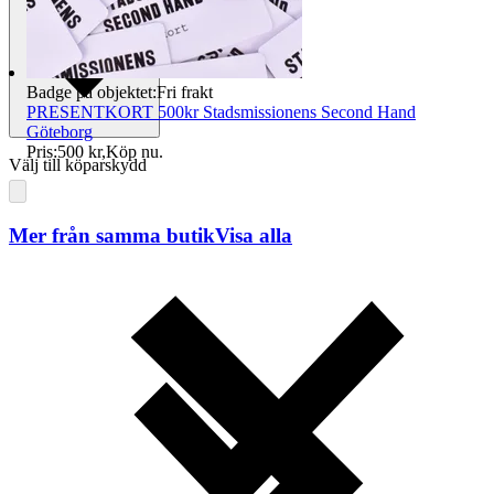
Badge på objektet:
Fri frakt
PRESENTKORT 500kr Stadsmissionens Second Hand
Göteborg
Pris:
500 kr
,
Köp nu
.
Välj till köparskydd
Mer från samma butik
Visa alla