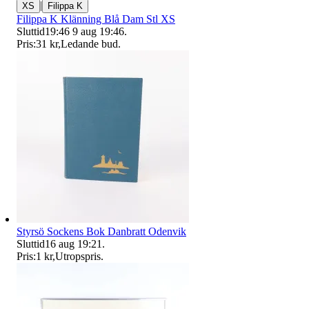
|
XS
Filippa K
Filippa K Klänning Blå Dam Stl XS
Sluttid
19:46
9 aug 19:46
.
Pris:
31 kr
,
Ledande bud
.
Styrsö Sockens Bok Danbratt Odenvik
Sluttid
16 aug 19:21
.
Pris:
1 kr
,
Utropspris
.