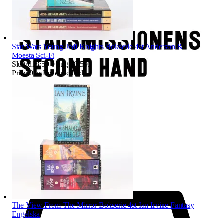
Star Wars Young Jedi Knights Bokserie 4st Anderson &
Moesta Sci-Fi
Sluttid
18:59
9 aug 18:59
.
Pris:
50 kr
,
Ledande bud
.
The View From The Mirror Bokserie 4st Ian Irvine Fantasy
Engelska