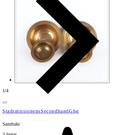
1
/
4
StadsmissionensSecondhandGbg
Samfrakt
3 dagar