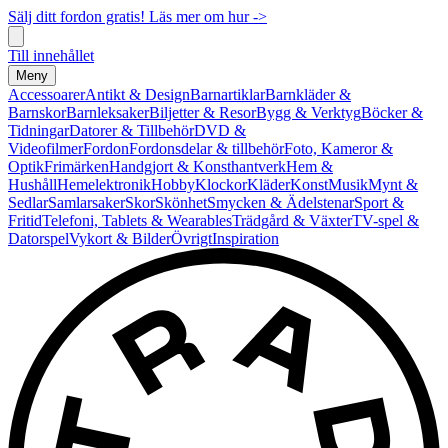
Sälj ditt fordon gratis! Läs mer om hur ->
Till innehållet
Meny
Accessoarer
Antikt & Design
Barnartiklar
Barnkläder &
Barnskor
Barnleksaker
Biljetter & Resor
Bygg & Verktyg
Böcker &
Tidningar
Datorer & Tillbehör
DVD &
Videofilmer
Fordon
Fordonsdelar & tillbehör
Foto, Kameror &
Optik
Frimärken
Handgjort & Konsthantverk
Hem &
Hushåll
Hemelektronik
Hobby
Klockor
Kläder
Konst
Musik
Mynt &
Sedlar
Samlarsaker
Skor
Skönhet
Smycken & Ädelstenar
Sport &
Fritid
Telefoni, Tablets & Wearables
Trädgård & Växter
TV-spel &
Datorspel
Vykort & Bilder
Övrigt
Inspiration