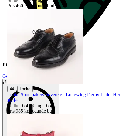
Sluttid
17:19
9 aug 17:19
.
Pris:
460 kr
,
Ledande bud
.
Beskrivning
Gott använt skick
Mindre tecken på användning
|
44
Loake
Loake Shoemakers Sovereign Longwing Derby Läder Herr
stl.44
Sluttid
16:47
9 aug 16:47
.
Pris:
985 kr
,
Ledande bud
.