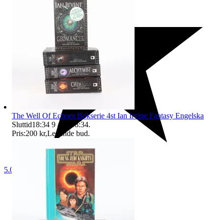
The Well Of Echoes Bokserie 4st Ian Irvine Fantasy Engelska
Sluttid
18:34
9 aug 18:34
.
Pris:
200 kr
,
Ledande bud
.
5.0