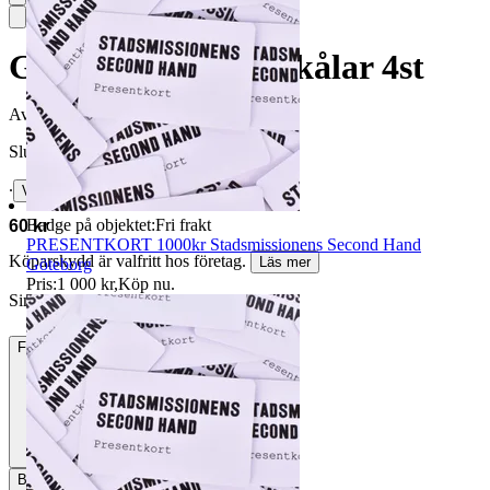
Gedigna Mässingsskålar 4st
Avslutad
21 jun 16:31
Slutpris
∙
Visa bud
Badge på objektet:
Fri frakt
60 kr
PRESENTKORT 1000kr Stadsmissionens Second Hand
Köparskydd är valfritt hos företag.
Läs mer
Göteborg
Pris:
1 000 kr
,
Köp nu
.
Simsun0713 vann auktionen
Frakt
105 kr DSV
Betalning
Via Tradera