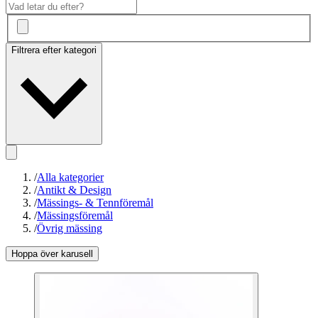
Filtrera efter kategori
/
Alla kategorier
/
Antikt & Design
/
Mässings- & Tennföremål
/
Mässingsföremål
/
Övrig mässing
Hoppa över karusell