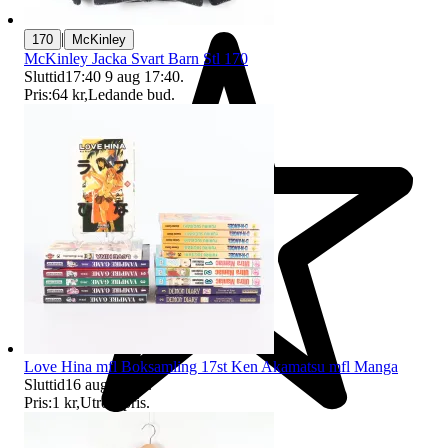
|
170
McKinley
McKinley Jacka Svart Barn Stl 170
Sluttid
17:40
9 aug 17:40
.
Pris:
64 kr
,
Ledande bud
.
Love Hina mfl Boksamling 17st Ken Akamatsu mfl Manga
Sluttid
16 aug 16:43
.
Pris:
1 kr
,
Utropspris
.