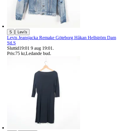
|
S
Levi's
Levis Jeansjacka Remake Göteborg Håkan Hellström Dam
Stl.S
Sluttid
19:01
9 aug 19:01
.
Pris:
75 kr
,
Ledande bud
.