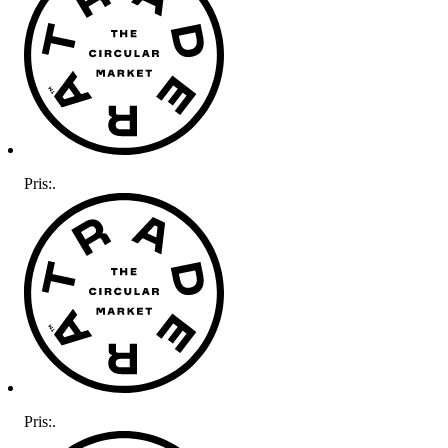
Pris:
.
Pris:
.