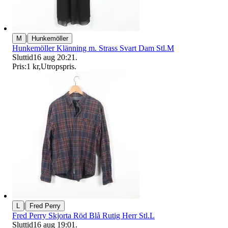
|
M
Hunkemöller
Hunkemöller Klänning m. Strass Svart Dam Stl.M
Sluttid
16 aug 20:21
.
Pris:
1 kr
,
Utropspris
.
|
L
Fred Perry
Fred Perry Skjorta Röd Blå Rutig Herr Stl.L
Sluttid
16 aug 19:01
.