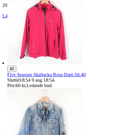
29 188 omdömen
Läs omdömen
Följ
40
Five Seasons Skaljacka Rosa Dam Stl.40
Sluttid
18:54
9 aug 18:54
.
Pris:
60 kr
,
Ledande bud
.