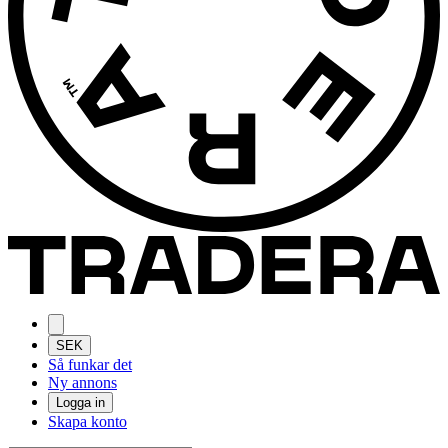
SEK
Så funkar det
Ny annons
Logga in
Skapa konto