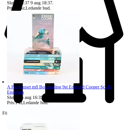
Sluttid
18:37
9 aug 18:37
.
Pris:
55 kr
,
Ledande bud
.
A Far Sunset mfl Boksamling 9st Edmund Cooper Sci-Fi
Engelska
Sluttid
16 aug 16:35
.
Pris:
1 kr
,
Ledande bud
.
Företag