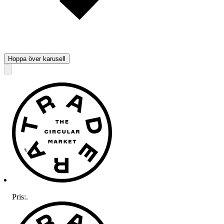
Hoppa över karusell
Pris:
.