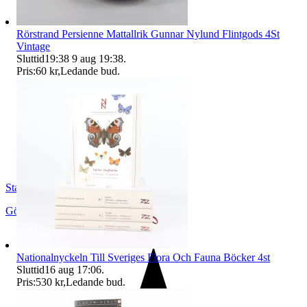
Rörstrand Persienne Mattallrik Gunnar Nylund Flintgods 4St
Vintage
Sluttid
19:38
9 aug 19:38
.
Pris:
60 kr
,
Ledande bud
.
StadsmissionensSecondhandGbg
Göteborg
,
Sverige
Nationalnyckeln Till Sveriges Flora Och Fauna Böcker 4st
Sluttid
16 aug 17:06
.
Pris:
530 kr
,
Ledande bud
.