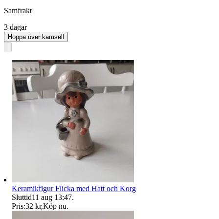
Samfrakt
3 dagar
Hoppa över karusell
Keramikfigur Flicka med Hatt och Korg
Sluttid
11 aug 13:47
.
Pris:
32 kr
,
Köp nu
.