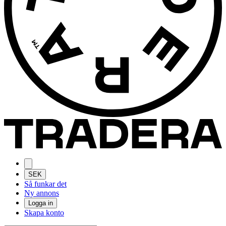
SEK
Så funkar det
Ny annons
Logga in
Skapa konto