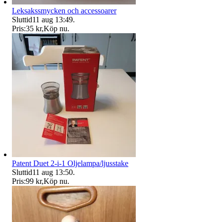
Leksakssmycken och accessoarer
Sluttid
11 aug 13:49
.
Pris:
35 kr
,
Köp nu
.
Patent Duet 2-i-1 Oljelampa/ljusstake
Sluttid
11 aug 13:50
.
Pris:
99 kr
,
Köp nu
.