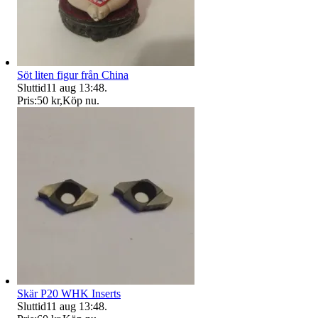
Söt liten figur från China
Sluttid
11 aug 13:48
.
Pris:
50 kr
,
Köp nu
.
Skär P20 WHK Inserts
Sluttid
11 aug 13:48
.