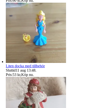
Pris:
60 kr
,
Köp nu
.
Liten docka med tillbehör
Sluttid
11 aug 13:48
.
Pris:
53 kr
,
Köp nu
.