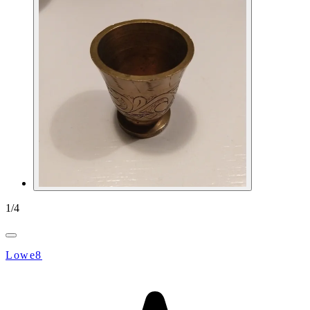
1
/
4
Lowe8