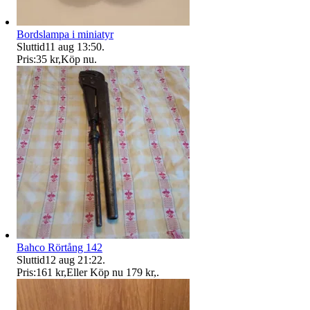
Bordslampa i miniatyr
Sluttid
11 aug 13:50
.
Pris:
35 kr
,
Köp nu
.
Bahco Rörtång 142
Sluttid
12 aug 21:22
.
Pris:
161 kr
,
Eller Köp nu
179 kr
,
.