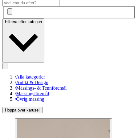
Filtrera efter kategori
/
Alla kategorier
/
Antikt & Design
/
Mässings- & Tennföremål
/
Mässingsföremål
/
Övrig mässing
Hoppa över karusell