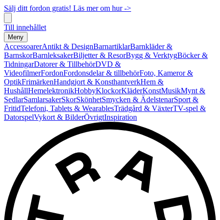
Sälj ditt fordon gratis! Läs mer om hur ->
Till innehållet
Meny
Accessoarer
Antikt & Design
Barnartiklar
Barnkläder &
Barnskor
Barnleksaker
Biljetter & Resor
Bygg & Verktyg
Böcker &
Tidningar
Datorer & Tillbehör
DVD &
Videofilmer
Fordon
Fordonsdelar & tillbehör
Foto, Kameror &
Optik
Frimärken
Handgjort & Konsthantverk
Hem &
Hushåll
Hemelektronik
Hobby
Klockor
Kläder
Konst
Musik
Mynt &
Sedlar
Samlarsaker
Skor
Skönhet
Smycken & Ädelstenar
Sport &
Fritid
Telefoni, Tablets & Wearables
Trädgård & Växter
TV-spel &
Datorspel
Vykort & Bilder
Övrigt
Inspiration