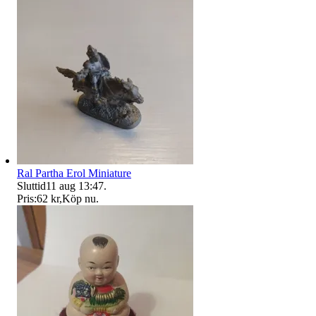
Ral Partha Erol Miniature
Sluttid
11 aug 13:47
.
Pris:
62 kr
,
Köp nu
.