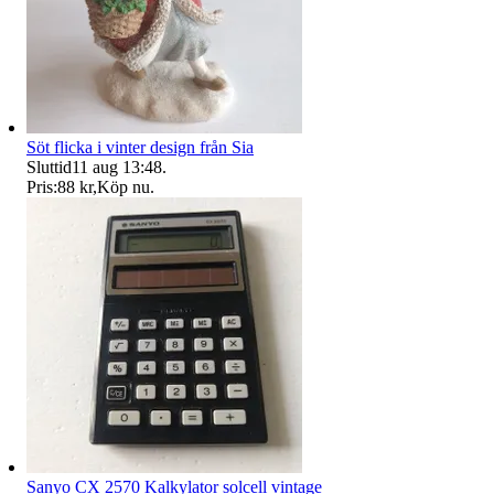
Söt flicka i vinter design från Sia
Sluttid
11 aug 13:48
.
Pris:
88 kr
,
Köp nu
.
Sanyo CX 2570 Kalkylator solcell vintage