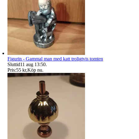
Figurin - Gammal man med katt troligtvis tomten
Sluttid
11 aug 13:50
.
Pris:
55 kr
,
Köp nu
.