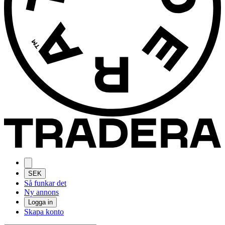
SEK
Så funkar det
Ny annons
Logga in
Skapa konto