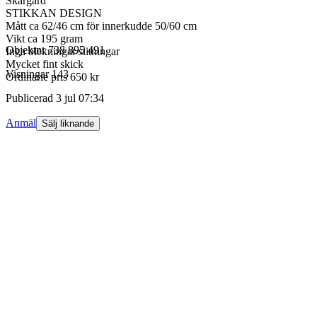
Skärgård
STIKKAN DESIGN
Mått ca 62/46 cm för innerkudde 50/60 cm
Vikt ca 195 gram
Objektnr
738 895 491
Inga blekningar/slitningar
Mycket fint skick
Visningar
143
Ordinarie pris 650 kr
Publicerad
3 jul 07:34
Anmäl
Sälj liknande