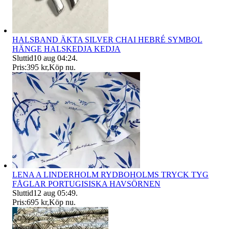
HALSBAND ÄKTA SILVER CHAI HEBRÉ SYMBOL
HÄNGE HALSKEDJA KEDJA
Sluttid
10 aug 04:24
.
Pris:
395 kr
,
Köp nu
.
LENA A LINDERHOLM RYDBOHOLMS TRYCK TYG
FÅGLAR PORTUGISISKA HAVSÖRNEN
Sluttid
12 aug 05:49
.
Pris:
695 kr
,
Köp nu
.