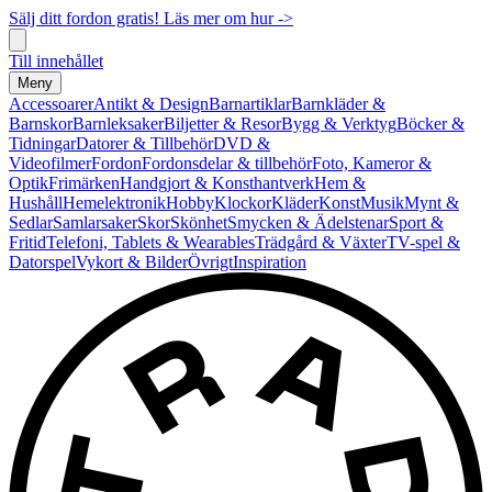
Sälj ditt fordon gratis! Läs mer om hur ->
Till innehållet
Meny
Accessoarer
Antikt & Design
Barnartiklar
Barnkläder &
Barnskor
Barnleksaker
Biljetter & Resor
Bygg & Verktyg
Böcker &
Tidningar
Datorer & Tillbehör
DVD &
Videofilmer
Fordon
Fordonsdelar & tillbehör
Foto, Kameror &
Optik
Frimärken
Handgjort & Konsthantverk
Hem &
Hushåll
Hemelektronik
Hobby
Klockor
Kläder
Konst
Musik
Mynt &
Sedlar
Samlarsaker
Skor
Skönhet
Smycken & Ädelstenar
Sport &
Fritid
Telefoni, Tablets & Wearables
Trädgård & Växter
TV-spel &
Datorspel
Vykort & Bilder
Övrigt
Inspiration