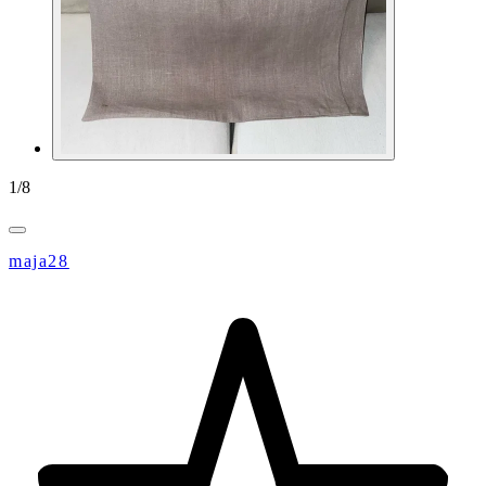
1
/
8
maja28