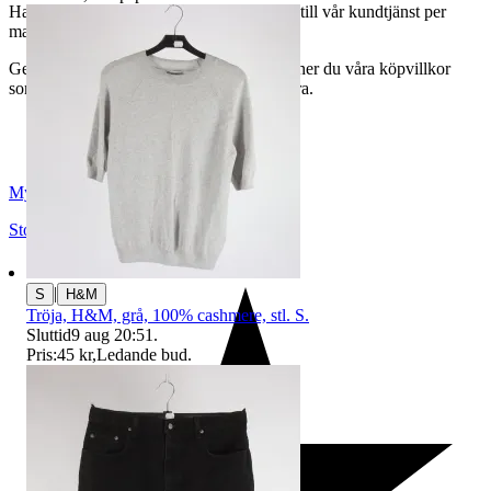
Har du frågor eller funderingar hör av dig till vår kundtjänst per
mail:
webbshop@myrorna.se
.
Genom att buda på våra annonser godkänner du våra köpvillkor
som du hittar på vår infosida här på Tradera.
Myrorna
Stockholm
,
Sverige
|
S
H&M
Tröja, H&M, grå, 100% cashmere, stl. S.
Sluttid
9 aug 20:51
.
Pris:
45 kr
,
Ledande bud
.