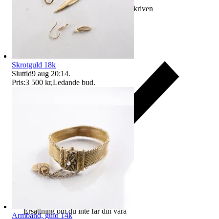
Ersättning om varan inte är som beskriven
Skrotguld 18k
Sluttid
9 aug 20:14
.
Pris:
3 500 kr
,
Ledande bud
.
Ersättning om du inte får din vara
Armband, guld 14k