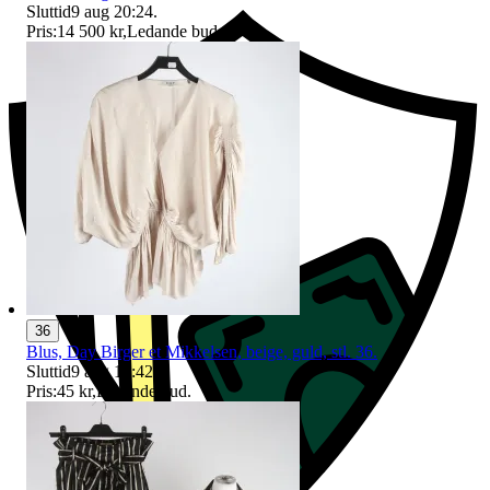
Sluttid
9 aug 20:24
.
Pris:
14 500 kr
,
Ledande bud
.
36
Blus, Day Birger et Mikkelsen, beige, guld, stl. 36.
Sluttid
9 aug 19:42
.
Pris:
45 kr
,
Ledande bud
.