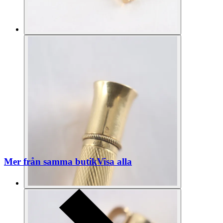
Mer från samma butik
Visa alla