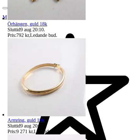
Myrorna
Örhängen, guld 18k
Sluttid
9 aug 20:10
.
Pris:
792 kr
,
Ledande bud
.
Armring, guld 18k
Sluttid
9 aug 20:18
.
Pris:
9 271 kr
,
Ledande bud
.