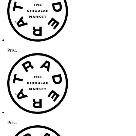
Pris:
.
Pris:
.