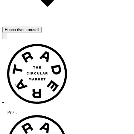
Hoppa över karusell
Pris:
.