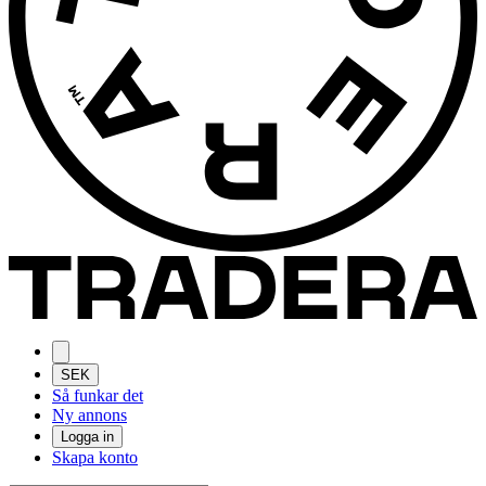
SEK
Så funkar det
Ny annons
Logga in
Skapa konto