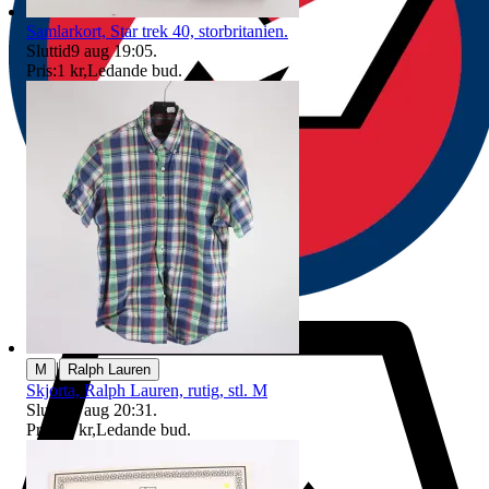
Samlarkort, Star trek 40, storbritanien.
Sluttid
9 aug 19:05
.
Pris:
1 kr
,
Ledande bud
.
|
M
Ralph Lauren
Skjorta, Ralph Lauren, rutig, stl. M
Sluttid
9 aug 20:31
.
Pris:
37 kr
,
Ledande bud
.