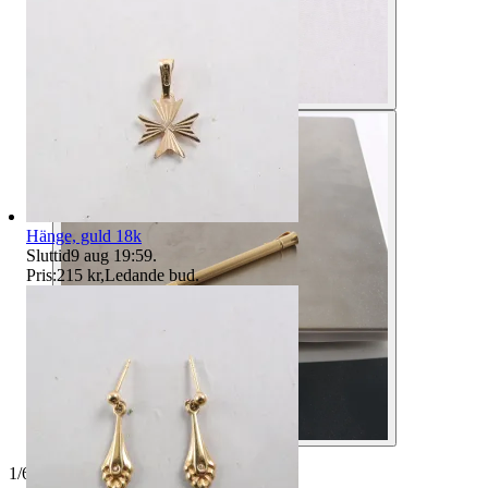
Hänge, guld 18k
Sluttid
9 aug 19:59
.
Pris:
215 kr
,
Ledande bud
.
1
/
6