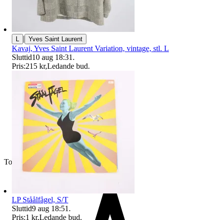
|
L
Yves Saint Laurent
Kavaj, Yves Saint Laurent Variation, vintage, stl. L
Sluttid
10 aug 18:31
.
Pris:
215 kr
,
Ledande bud
.
Toppsäljare
LP Ståålfågel, S/T
Sluttid
9 aug 18:51
.
Pris:
1 kr
,
Ledande bud
.