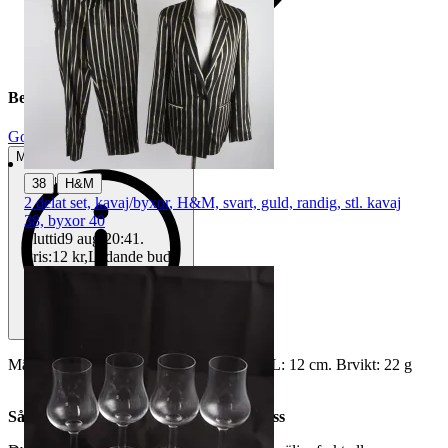
Beskrivning
Gott använt skick
Mindre tecken på användning
|
38
H&M
2 delat set, kavaj/byxor, H&M, svart, guld, randig, stl. kavaj
38, byxor 40
Sluttid
9 aug 20:41
.
Pris:
12 kr
,
Ledande bud
.
Märkt OR765M. Testad med Probersyra. L: 12 cm. Brvikt: 22 g
Så här går det till när du handlar hos oss