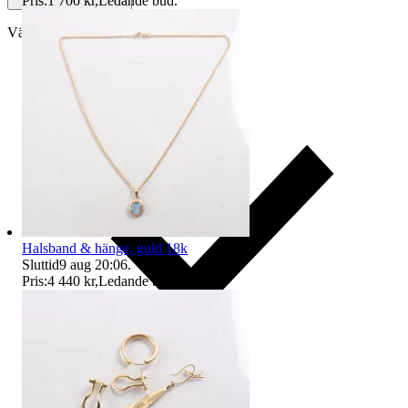
Pris:
1 700 kr
,
Ledande bud
.
Välj till köparskydd
Halsband & hänge, guld 18k
Sluttid
9 aug 20:06
.
Pris:
4 440 kr
,
Ledande bud
.