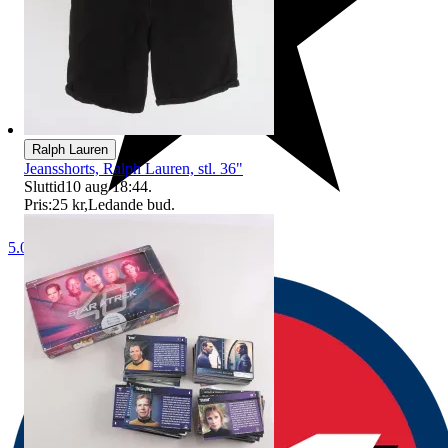
Ralph Lauren
Jeansshorts, Ralph Lauren, stl. 36"
Sluttid
10 aug 18:44
.
Pris:
25 kr
,
Ledande bud
.
5.0