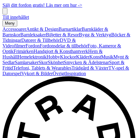
Sälj ditt fordon gratis! Läs mer om hur ->
Till innehållet
Meny
Accessoarer
Antikt & Design
Barnartiklar
Barnkläder &
Barnskor
Barnleksaker
Biljetter & Resor
Bygg & Verktyg
Böcker &
Tidningar
Datorer & Tillbehör
DVD &
Videofilmer
Fordon
Fordonsdelar & tillbehör
Foto, Kameror &
Optik
Frimärken
Handgjort & Konsthantverk
Hem &
Hushåll
Hemelektronik
Hobby
Klockor
Kläder
Konst
Musik
Mynt &
Sedlar
Samlarsaker
Skor
Skönhet
Smycken & Ädelstenar
Sport &
Fritid
Telefoni, Tablets & Wearables
Trädgård & Växter
TV-spel &
Datorspel
Vykort & Bilder
Övrigt
Inspiration