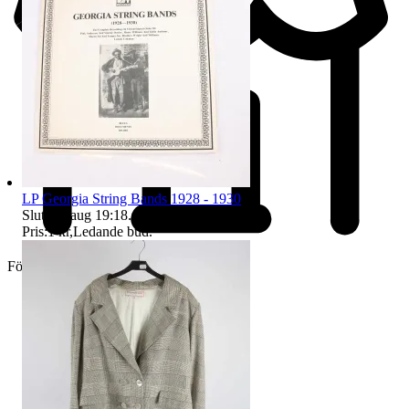
LP Georgia String Bands 1928 - 1930
Sluttid
9 aug 19:18
.
Pris:
1 kr
,
Ledande bud
.
Företag