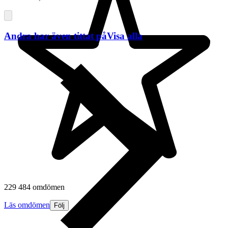
Andra har även tittat på
Visa alla
229 484 omdömen
Läs omdömen
Följ