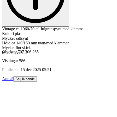
Vintage ca 1960-70 tal Julgranspynt med klämma
Kulor i plast
Mycket sällsynt
Höjd ca 140/160 mm utan/med klämman
Mycket fint skick
Objektnr
707 306 265
Snabb leverans
Visningar
586
Publicerad
15 dec 2025 05:51
Anmäl
Sälj liknande