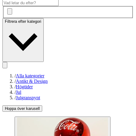
Filtrera efter kategori
/
Alla kategorier
/
Antikt & Design
/
Högtider
/
Jul
/
Julgranspynt
Hoppa över karusell