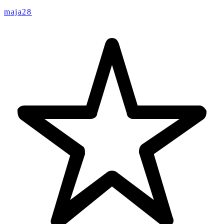
maja28