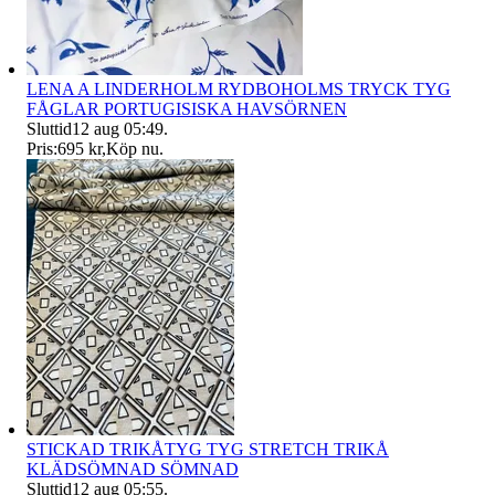
LENA A LINDERHOLM RYDBOHOLMS TRYCK TYG
FÅGLAR PORTUGISISKA HAVSÖRNEN
Sluttid
12 aug 05:49
.
Pris:
695 kr
,
Köp nu
.
STICKAD TRIKÅTYG TYG STRETCH TRIKÅ
KLÄDSÖMNAD SÖMNAD
Sluttid
12 aug 05:55
.