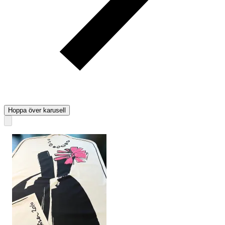
Hoppa över karusell