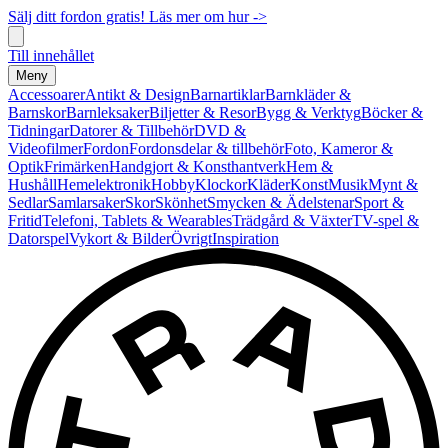
Sälj ditt fordon gratis! Läs mer om hur ->
Till innehållet
Meny
Accessoarer
Antikt & Design
Barnartiklar
Barnkläder &
Barnskor
Barnleksaker
Biljetter & Resor
Bygg & Verktyg
Böcker &
Tidningar
Datorer & Tillbehör
DVD &
Videofilmer
Fordon
Fordonsdelar & tillbehör
Foto, Kameror &
Optik
Frimärken
Handgjort & Konsthantverk
Hem &
Hushåll
Hemelektronik
Hobby
Klockor
Kläder
Konst
Musik
Mynt &
Sedlar
Samlarsaker
Skor
Skönhet
Smycken & Ädelstenar
Sport &
Fritid
Telefoni, Tablets & Wearables
Trädgård & Växter
TV-spel &
Datorspel
Vykort & Bilder
Övrigt
Inspiration