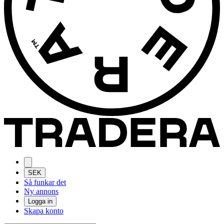
SEK
Så funkar det
Ny annons
Logga in
Skapa konto