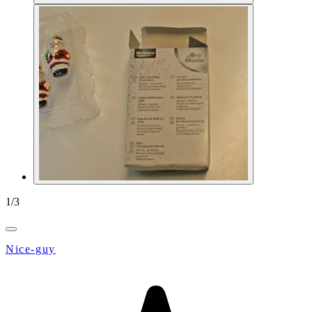
1
/
3
Nice-guy