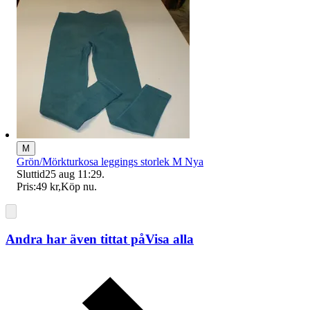
M
Grön/Mörkturkosa leggings storlek M Nya
Sluttid
25 aug 11:29
.
Pris:
49 kr
,
Köp nu
.
Andra har även tittat på
Visa alla