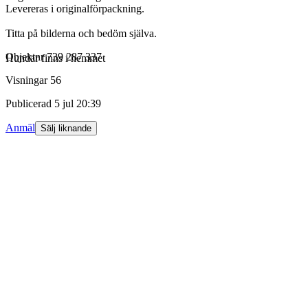
Levereras i originalförpackning.
Titta på bilderna och bedöm själva.
Objektnr
739 287 337
Hundar finns i hemmet
Visningar
56
Publicerad
5 jul 20:39
Anmäl
Sälj liknande