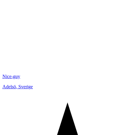
Nice-guy
Adelsö
,
Sverige