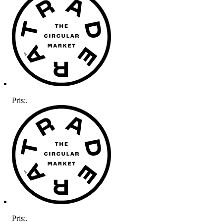
Pris:
.
Pris:
.