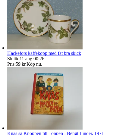
Hackefors kaffekopp med fat bra skick
Sluttid
11 aug 00:26
.
Pris:
59 kr
,
Köp nu
.
Knas sa Knoppen till Toppen - Bengt Linder, 1971