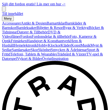
Sälj ditt fordon gratis! Läs mer om hur ->
Till innehållet
Meny
Accessoarer
Antikt & Design
Barnartiklar
Barnkläder &
Barnskor
Barnleksaker
Biljetter & Resor
Bygg & Verktyg
Böcker &
Tidningar
Datorer & Tillbehör
DVD &
Videofilmer
Fordon
Fordonsdelar & tillbehör
Foto, Kameror &
Optik
Frimärken
Handgjort & Konsthantverk
Hem &
Hushåll
Hemelektronik
Hobby
Klockor
Kläder
Konst
Musik
Mynt &
Sedlar
Samlarsaker
Skor
Skönhet
Smycken & Ädelstenar
Sport &
Fritid
Telefoni, Tablets & Wearables
Trädgård & Växter
TV-spel &
Datorspel
Vykort & Bilder
Övrigt
Inspiration