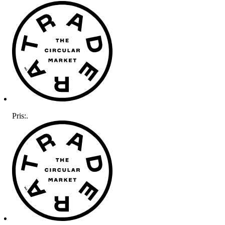
Pris:
.