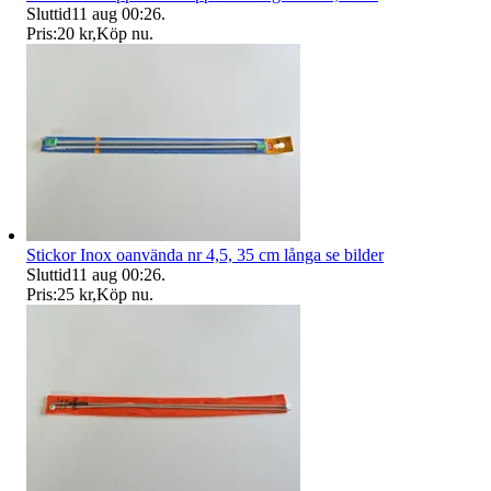
Sluttid
11 aug 00:26
.
Pris:
20 kr
,
Köp nu
.
Stickor Inox oanvända nr 4,5, 35 cm långa se bilder
Sluttid
11 aug 00:26
.
Pris:
25 kr
,
Köp nu
.