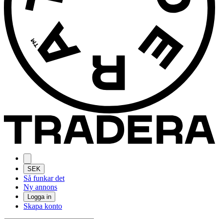
SEK
Så funkar det
Ny annons
Logga in
Skapa konto