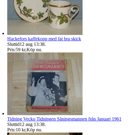
Hackefors kaffekopp med fat bra skick
Sluttid
12 aug 13:38
.
Pris:
59 kr
,
Köp nu
.
Tidning Vecko Tidningen Såningsmannen från Januari 1961
Sluttid
12 aug 13:38
.
Pris:
10 kr
,
Köp nu
.