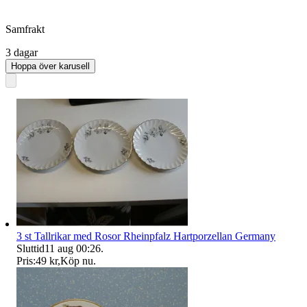
Samfrakt
3 dagar
Hoppa över karusell
3 st Tallrikar med Rosor Rheinpfalz Hartporzellan Germany
Sluttid
11 aug 00:26
.
Pris:
49 kr
,
Köp nu
.