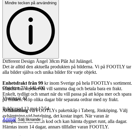
Mindre tecken på användning
Different Design Ängel 38cm Plåt Jul Julängel.
Det är alltid den aktuella produkten på bilderna. Vi på FOOTLY tar
alla bilder själva och unika bilder för varje objekt.
Enhetsfrakt från 99
kr inom Sverige på hela FOOTLYs sortiment.
Objektnr
731 441 400
Handla hur mycket du vill samma dag och betala bara en frakt.
Enkelt, tydligt och smart när du vill passa på att köpa mer och spara
Visningar
43
på frakten. Köp olika dagar blir separata ordrar med ny frakt.
Publicerad
13 maj 17:54
Avhämtning
via FOOTLYs paketskåp i Taberg, Jönköping. Välj
avhämtning vid betalning, det kostar inget. När varan är
Anmäl
Sälj liknande
framplockad får du en kod och kan hämta dygnet runt, alla dagar.
Hämtas inom 14 dagar, annars tillfaller varan FOOTLY.