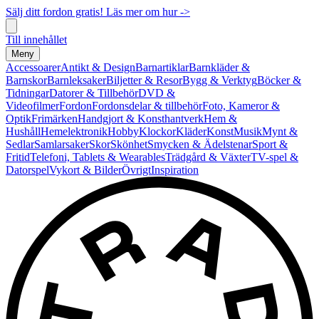
Sälj ditt fordon gratis! Läs mer om hur ->
Till innehållet
Meny
Accessoarer
Antikt & Design
Barnartiklar
Barnkläder &
Barnskor
Barnleksaker
Biljetter & Resor
Bygg & Verktyg
Böcker &
Tidningar
Datorer & Tillbehör
DVD &
Videofilmer
Fordon
Fordonsdelar & tillbehör
Foto, Kameror &
Optik
Frimärken
Handgjort & Konsthantverk
Hem &
Hushåll
Hemelektronik
Hobby
Klockor
Kläder
Konst
Musik
Mynt &
Sedlar
Samlarsaker
Skor
Skönhet
Smycken & Ädelstenar
Sport &
Fritid
Telefoni, Tablets & Wearables
Trädgård & Växter
TV-spel &
Datorspel
Vykort & Bilder
Övrigt
Inspiration