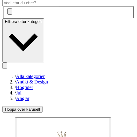
Filtrera efter kategori
/
Alla kategorier
/
Antikt & Design
/
Högtider
/
Jul
/
Änglar
Hoppa över karusell