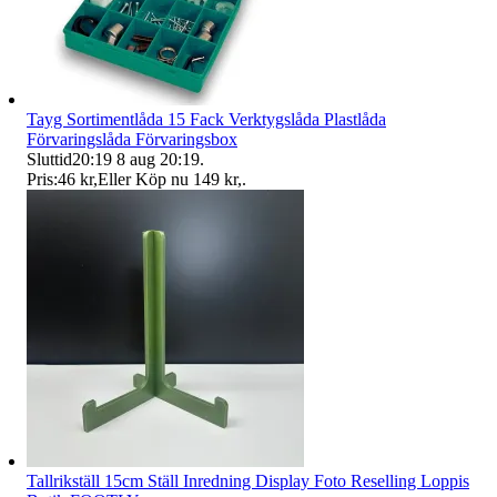
Tayg Sortimentlåda 15 Fack Verktygslåda Plastlåda
Förvaringslåda Förvaringsbox
Sluttid
20:19
8 aug 20:19
.
Pris:
46 kr
,
Eller Köp nu
149 kr
,
.
Tallrikställ 15cm Ställ Inredning Display Foto Reselling Loppis