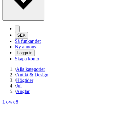
SEK
Så funkar det
Ny annons
Logga in
Skapa konto
/
Alla kategorier
/
Antikt & Design
/
Högtider
/
Jul
/
Änglar
Lowe8