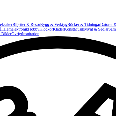
eksaker
Biljetter & Resor
Bygg & Verktyg
Böcker & Tidningar
Datorer &
ll
Hemelektronik
Hobby
Klockor
Kläder
Konst
Musik
Mynt & Sedlar
Saml
 Bilder
Övrigt
Inspiration