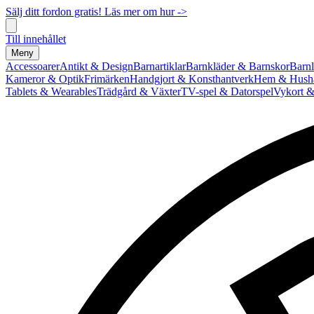
Sälj ditt fordon gratis! Läs mer om hur ->
Till innehållet
Meny
Accessoarer
Antikt & Design
Barnartiklar
Barnkläder & Barnskor
Barnl
Kameror & Optik
Frimärken
Handgjort & Konsthantverk
Hem & Hushå
Tablets & Wearables
Trädgård & Växter
TV-spel & Datorspel
Vykort &