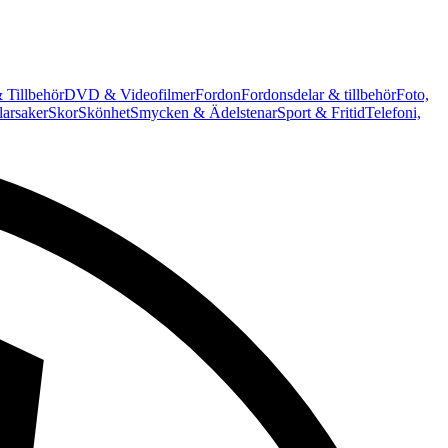
 Tillbehör
DVD & Videofilmer
Fordon
Fordonsdelar & tillbehör
Foto,
arsaker
Skor
Skönhet
Smycken & Ädelstenar
Sport & Fritid
Telefoni,