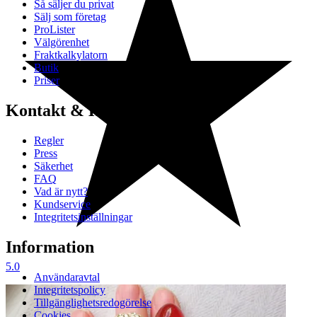
Så säljer du privat
Sälj som företag
ProLister
Välgörenhet
Fraktkalkylatorn
Butik
Priser
Kontakt & Hjälp
Regler
Press
Säkerhet
FAQ
Vad är nytt?
Kundservice
Integritetsinställningar
Information
5.0
Användaravtal
Integritetspolicy
Tillgänglighetsredogörelse
Cookies