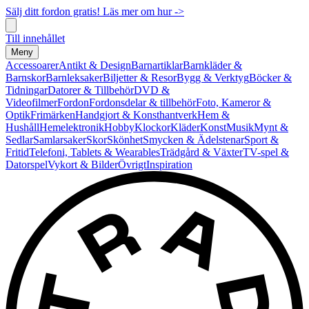
Sälj ditt fordon gratis! Läs mer om hur ->
Till innehållet
Meny
Accessoarer
Antikt & Design
Barnartiklar
Barnkläder &
Barnskor
Barnleksaker
Biljetter & Resor
Bygg & Verktyg
Böcker &
Tidningar
Datorer & Tillbehör
DVD &
Videofilmer
Fordon
Fordonsdelar & tillbehör
Foto, Kameror &
Optik
Frimärken
Handgjort & Konsthantverk
Hem &
Hushåll
Hemelektronik
Hobby
Klockor
Kläder
Konst
Musik
Mynt &
Sedlar
Samlarsaker
Skor
Skönhet
Smycken & Ädelstenar
Sport &
Fritid
Telefoni, Tablets & Wearables
Trädgård & Växter
TV-spel &
Datorspel
Vykort & Bilder
Övrigt
Inspiration