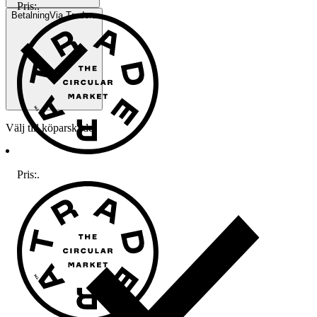
Pris:
.
Betalning
Via Tradera
Välj till köparskydd
Pris:
.