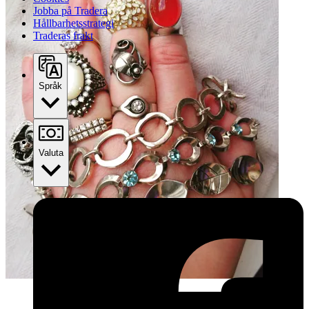
Jobba på Tradera
Hållbarhetsstrategi
Traderas frakt
Språk
Valuta