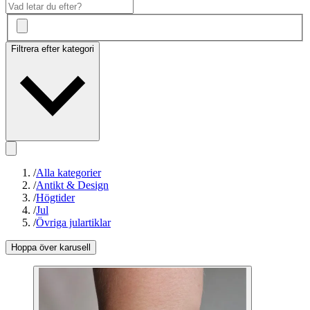
Filtrera efter kategori
/
Alla kategorier
/
Antikt & Design
/
Högtider
/
Jul
/
Övriga julartiklar
Hoppa över karusell