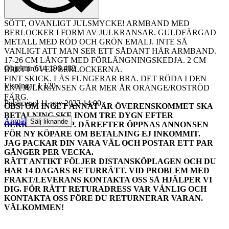
SÖTT, OVANLIGT JULSMYCKE! ARMBAND MED
BERLOCKER I FORM AV JULKRANSAR. GULDFÄRGAD
METALL MED RÖD OCH GRÖN EMALJ. INTE SÅ
VANLIGT ATT MAN SER ETT SÅDANT HÄR ARMBAND.
17-26 CM LÅNGT MED FÖRLÄNGNINGSKEDJA. 2 CM
Objektnr
614 196 402
BRETT ÖVER BERLOCKERNA.
FINT SKICK. LÅS FUNGERAR BRA. DET RÖDA I DEN
Visningar
1 120
ENA JULKRANSEN GÅR MER ÅR ORANGE/ROSTRÖD
FÄRG.
Publicerad
11 nov 2023 14:00
OBS! OM INGET ANNAT ÄR ÖVERENSKOMMET SKA
BETALNING SKE INOM TRE DYGN EFTER
Anmäl
Sälj liknande
BEKRÄFTAT KÖP. DÄREFTER ÖPPNAS ANNONSEN
FÖR NY KÖPARE OM BETALNING EJ INKOMMIT.
JAG PACKAR DIN VARA VÄL OCH POSTAR ETT PAR
GÅNGER PER VECKA.
RÄTT ANTIKT FÖLJER DISTANSKÖPLAGEN OCH DU
HAR 14 DAGARS RETURRÄTT. VID PROBLEM MED
FRAKT/LEVERANS KONTAKTA OSS SÅ HJÄLPER VI
DIG. FÖR RÄTT RETURADRESS VAR VÄNLIG OCH
KONTAKTA OSS FÖRE DU RETURNERAR VARAN.
VÄLKOMMEN!