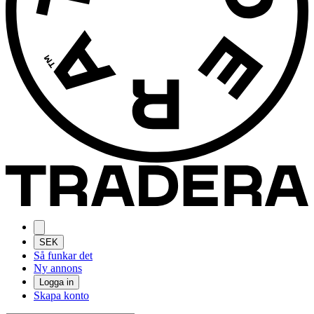
SEK
Så funkar det
Ny annons
Logga in
Skapa konto