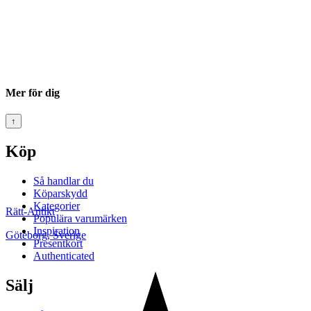
Mer för dig
↑
Köp
Så handlar du
Köparskydd
Kategorier
Rätt-Antikt
Populära varumärken
Inspiration
Göteborg
,
Sverige
Presentkort
Authenticated
Sälj