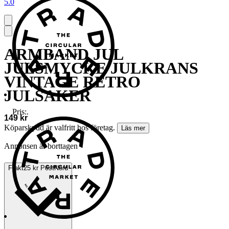
5.0
ARMBAND JUL
JULSMYCKE JULKRANS
VINTAGE RETRO
JULSAKER
Pris:
.
149 kr
Köparskydd är valfritt hos företag.
Läs mer
Annonsen är borttagen
Frakt
25 kr PostNord