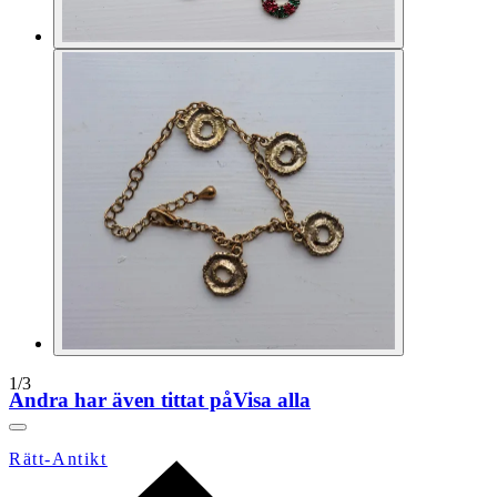
1
/
3
Andra har även tittat på
Visa alla
Rätt-Antikt