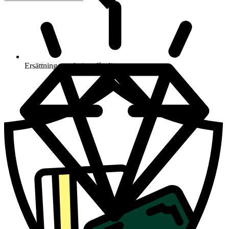
Ersättning om du inte får din vara