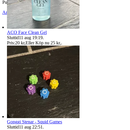
Publicerad
16 jun 17:43
Anmäl
Sälj liknande
ACO Face Clean Gel
Sluttid
11 aug 19:19
.
Pris:
20 kr
,
Eller Köp nu
25 kr
,
.
Gonggi Stenar - Squid Games
Sluttid
11 aug 22:51
.