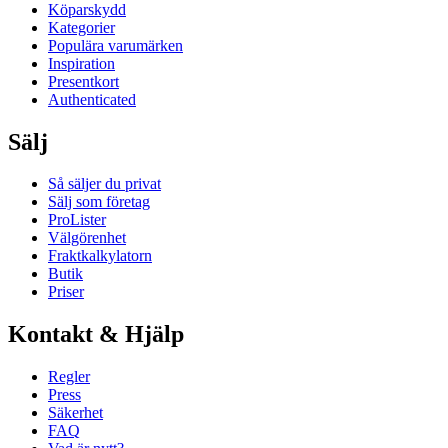
Köparskydd
Kategorier
Populära varumärken
Inspiration
Presentkort
Authenticated
Sälj
Så säljer du privat
Sälj som företag
ProLister
Välgörenhet
Fraktkalkylatorn
Butik
Priser
Kontakt & Hjälp
Regler
Press
Säkerhet
FAQ