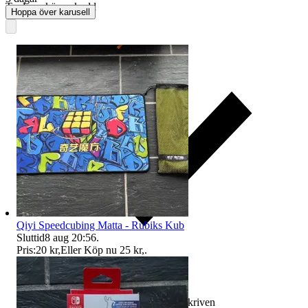
Traderas köparskydd
Hoppa över karusell
Qiyi Speedcubing Matta - Rubiks Kub
Sluttid
8 aug 20:56
.
Pris:
20 kr
,
Eller Köp nu
25 kr
,
.
Ersättning om varan inte är som beskriven