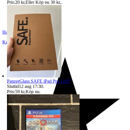
Pris:
20 kr
,
Eller Köp nu
30 kr
,
.
HackenKnacker
Kungsbacka
,
Sverige
PanzerGlass SAFE iPad Pro 12.9"
Sluttid
12 aug 17:30
.
Pris:
59 kr
,
Köp nu
.