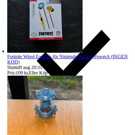
Fortnite Wired Earbuds för Nintendo Switch, PowerA (INGEN
KOD)
Sluttid
9 aug 20:31
.
Pris:
109 kr
,
Eller Köp nu
129 kr
,
.
Ersättning om du inte får din vara