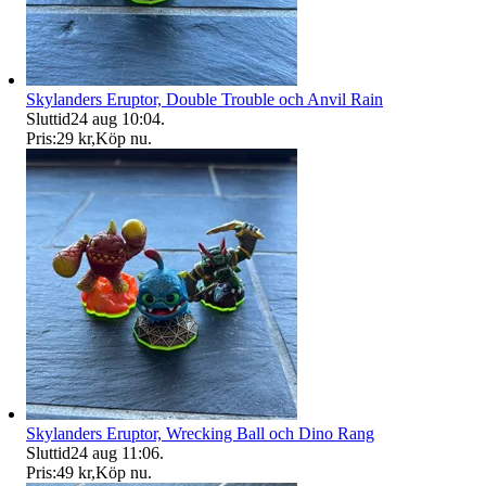
Skylanders Eruptor, Double Trouble och Anvil Rain
Sluttid
24 aug 10:04
.
Pris:
29 kr
,
Köp nu
.
Skylanders Eruptor, Wrecking Ball och Dino Rang
Sluttid
24 aug 11:06
.
Pris:
49 kr
,
Köp nu
.