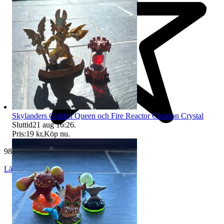
Skylanders Golden Queen och Fire Reactor Creation Crystal
Sluttid
21 aug 16:26
.
Pris:
19 kr
,
Köp nu
.
983 omdömen
Läs omdömen
Följ