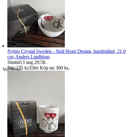
Nybro Crystal Sweden - Skål Heart Design, handmålad, 21,0
cm; Anders Lindblom
Sluttid
13 aug 20:58
.
Pris:
275 kr
,
Eller Köp nu
300 kr
,
.
Verifierad