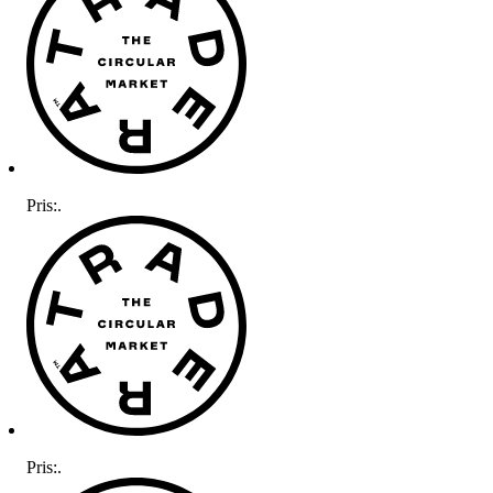
Pris:
.
Pris:
.