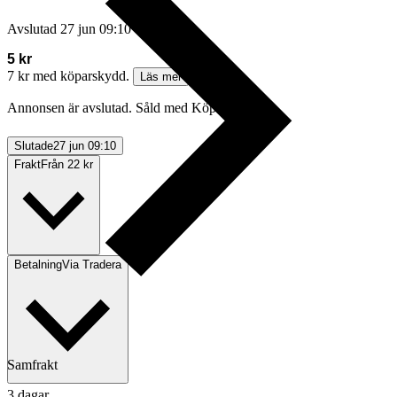
Avslutad
27 jun 09:10
5 kr
7 kr med köparskydd.
Läs mer
Annonsen är avslutad. Såld med Köp nu.
Slutade
27 jun 09:10
Frakt
Från 22 kr
Betalning
Via Tradera
Samfrakt
3 dagar