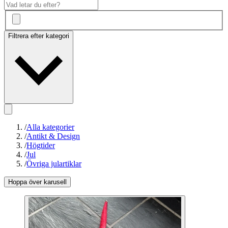
Filtrera efter kategori
/
Alla kategorier
/
Antikt & Design
/
Högtider
/
Jul
/
Övriga julartiklar
Hoppa över karusell