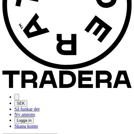
SEK
Så funkar det
Ny annons
Logga in
Skapa konto