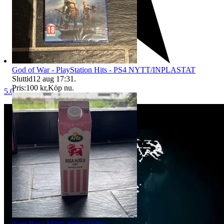
God of War - PlayStation Hits - PS4 NYTT/INPLASTAT
Sluttid
12 aug 17:31
.
Pris:
100 kr
,
Köp nu
.
5.0
Tom Rosa Mjölk förpackning