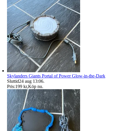
Skylanders Giants Portal of Power Glow-in-the-Dark
Sluttid
24 aug 13:06
.
Pris:
199 kr
,
Köp nu
.