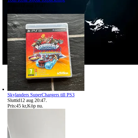
Sluttid
12 aug 17:47
.
Pris:
20 kr
,
Köp nu
.
Skylanders SuperChargers till PS3
Sluttid
12 aug 20:47
.
Pris:
45 kr
,
Köp nu
.