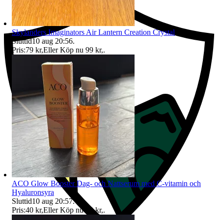
Skylanders Imaginators Air Lantern Creation Crystal
Sluttid
10 aug 20:56
.
Pris:
79 kr
,
Eller Köp nu
99 kr
,
.
ACO Glow Booster Dag- och Nattserum med C-vitamin och
Hyaluronsyra
Sluttid
10 aug 20:57
.
Pris:
40 kr
,
Eller Köp nu
50 kr
,
.