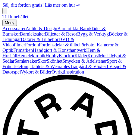
Sälj ditt fordon gratis! Läs mer om hur ->
Till innehållet
Meny
Accessoarer
Antikt & Design
Barnartiklar
Barnkläder &
Barnskor
Barnleksaker
Biljetter & Resor
Bygg & Verktyg
Böcker &
Tidningar
Datorer & Tillbehör
DVD &
Videofilmer
Fordon
Fordonsdelar & tillbehör
Foto, Kameror &
Optik
Frimärken
Handgjort & Konsthantverk
Hem &
Hushåll
Hemelektronik
Hobby
Klockor
Kläder
Konst
Musik
Mynt &
Sedlar
Samlarsaker
Skor
Skönhet
Smycken & Ädelstenar
Sport &
Fritid
Telefoni, Tablets & Wearables
Trädgård & Växter
TV-spel &
Datorspel
Vykort & Bilder
Övrigt
Inspiration