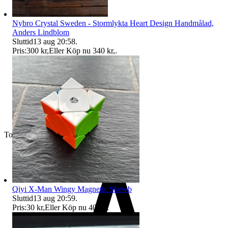
Nybro Crystal Sweden - Stormlykta Heart Design Handmålad,
Anders Lindblom
Sluttid
13 aug 20:58
.
Pris:
300 kr
,
Eller Köp nu
340 kr
,
.
Toppsäljare
Qiyi X-Man Wingy Magnetic Skewb
Sluttid
13 aug 20:59
.
Pris:
30 kr
,
Eller Köp nu
40 kr
,
.