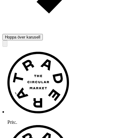
Hoppa över karusell
Pris:
.