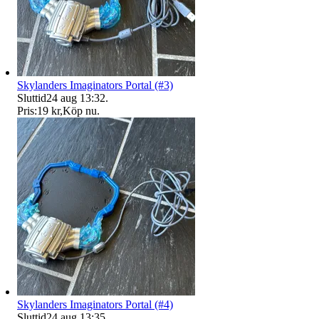
Skylanders Imaginators Portal (#3)
Sluttid
24 aug 13:32
.
Pris:
19 kr
,
Köp nu
.
Skylanders Imaginators Portal (#4)
Sluttid
24 aug 13:35
.