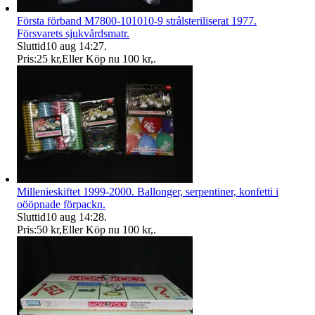
Första förband M7800-101010-9 strålsteriliserat 1977.
Försvarets sjukvårdsmatr.
Sluttid
10 aug 14:27
.
Pris:
25 kr
,
Eller Köp nu
100 kr
,
.
Millenieskiftet 1999-2000. Ballonger, serpentiner, konfetti i
oööpnade förpackn.
Sluttid
10 aug 14:28
.
Pris:
50 kr
,
Eller Köp nu
100 kr
,
.