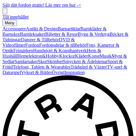
Sälj ditt fordon gratis! Läs mer om hur ->
Till innehållet
Meny
Accessoarer
Antikt & Design
Barnartiklar
Barnkläder &
Barnskor
Barnleksaker
Biljetter & Resor
Bygg & Verktyg
Böcker &
Tidningar
Datorer & Tillbehör
DVD &
Videofilmer
Fordon
Fordonsdelar & tillbehör
Foto, Kameror &
Optik
Frimärken
Handgjort & Konsthantverk
Hem &
Hushåll
Hemelektronik
Hobby
Klockor
Kläder
Konst
Musik
Mynt &
Sedlar
Samlarsaker
Skor
Skönhet
Smycken & Ädelstenar
Sport &
Fritid
Telefoni, Tablets & Wearables
Trädgård & Växter
TV-spel &
Datorspel
Vykort & Bilder
Övrigt
Inspiration