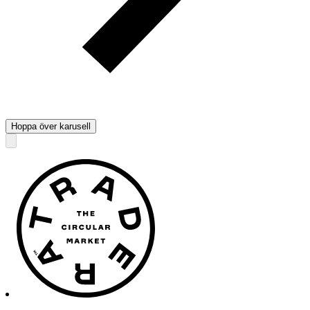
Hoppa över karusell