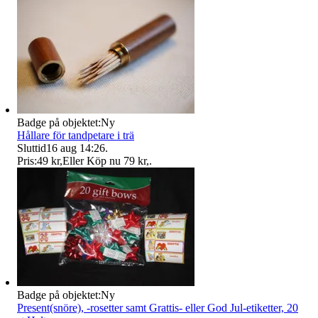
Badge på objektet:
Ny
Hållare för tandpetare i trä
Sluttid
16 aug 14:26
.
Pris:
49 kr
,
Eller Köp nu
79 kr
,
.
Badge på objektet:
Ny
Present(snöre), -rosetter samt Grattis- eller God Jul-etiketter, 20