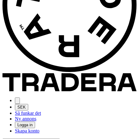
SEK
Så funkar det
Ny annons
Logga in
Skapa konto