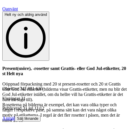
Oanvänt
Helt ny och aldrig använd
Present(snöre), -rosetter samt Grattis- eller God Jul-etiketter, 20
st Helt nya
Oöppnad förpackning med 20 st present-rosetter och 20 st Grattis
Objektnr
742 881 630
eller God Jul etiketter (bilderna visar Grattis-etiketter, men nu blir det
God Jul-etiketter istället, om du hellre vill ha Grattis-etiketter är det
Visningar
31
bara att säga till).
Rosetterna på bilderna är exempel, det kan vara olika typer och
Publicerad
31 jul 11:12
färger i respektive påse, på samma sätt kan det vara något olika
motiv på etiketterna. I regel är det fler rosetter i påsen, men det är
Anmäl
Sälj liknande
minst 20 st.