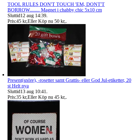
TOOL RULES DON'T TOUCH 'EM, DONT'T
BORROW........ Magnet i chabby chic 5x10 cm
Sluttid
12 aug 14:39
.
Pris:
45 kr
,
Eller Köp nu
50 kr
,
.
Present(snöre), -rosetter samt Grattis- eller God Jul-etiketter, 20
st Helt nya
Sluttid
13 aug 10:41
.
Pris:
35 kr
,
Eller Köp nu
45 kr
,
.