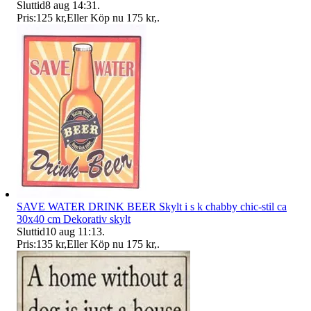
Sluttid
8 aug 14:31
.
Pris:
125 kr
,
Eller Köp nu
175 kr
,
.
SAVE WATER DRINK BEER Skylt i s k chabby chic-stil ca
30x40 cm Dekorativ skylt
Sluttid
10 aug 11:13
.
Pris:
135 kr
,
Eller Köp nu
175 kr
,
.