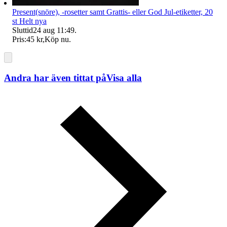
Present(snöre), -rosetter samt Grattis- eller God Jul-etiketter, 20
st Helt nya
Sluttid
24 aug 11:49
.
Pris:
45 kr
,
Köp nu
.
Andra har även tittat på
Visa alla