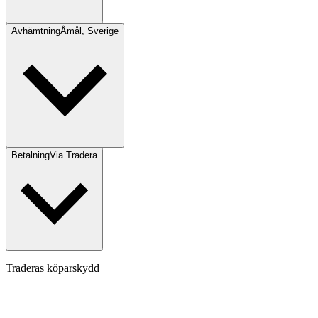
Avhämtning
Åmål, Sverige
Betalning
Via Tradera
Traderas köparskydd