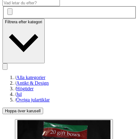
Filtrera efter kategori
/
Alla kategorier
/
Antikt & Design
/
Högtider
/
Jul
/
Övriga julartiklar
Hoppa över karusell