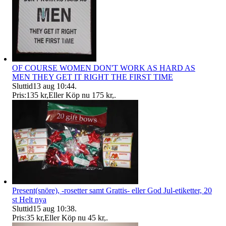
OF COURSE WOMEN DON'T WORK AS HARD AS
MEN THEY GET IT RIGHT THE FIRST TIME
Sluttid
13 aug 10:44
.
Pris:
135 kr
,
Eller Köp nu
175 kr
,
.
Present(snöre), -rosetter samt Grattis- eller God Jul-etiketter, 20
st Helt nya
Sluttid
15 aug 10:38
.
Pris:
35 kr
,
Eller Köp nu
45 kr
,
.