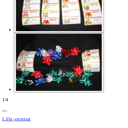
1
/
4
Lille-snuttan