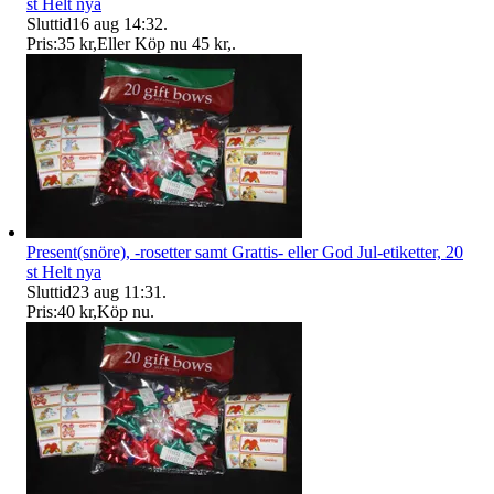
st Helt nya
Sluttid
16 aug 14:32
.
Pris:
35 kr
,
Eller Köp nu
45 kr
,
.
Present(snöre), -rosetter samt Grattis- eller God Jul-etiketter, 20
st Helt nya
Sluttid
23 aug 11:31
.
Pris:
40 kr
,
Köp nu
.