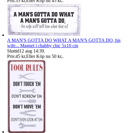
Pris:
35 kr
,
Eller Köp nu
45 kr
,
.
A MAN'S GOTTA DO WHAT A MAN'S GOTTA DO, his
wife... Magnet i chabby chic 5x10 cm
Sluttid
12 aug 14:39
.
Pris:
45 kr
,
Eller Köp nu
50 kr
,
.