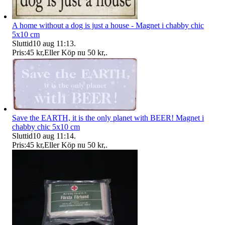
A home without a dog is just a house - Magnet i chabby chic
5x10 cm
Sluttid
10 aug 11:13
.
Pris:
45 kr
,
Eller Köp nu
50 kr
,
.
Save the EARTH, it is the only planet with BEER! Magnet i
chabby chic 5x10 cm
Sluttid
10 aug 11:14
.
Pris:
45 kr
,
Eller Köp nu
50 kr
,
.