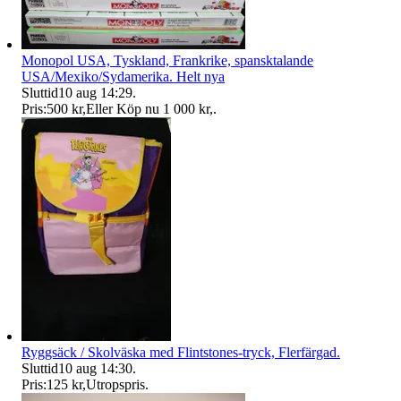
Monopol USA, Tyskland, Frankrike, spansktalande
USA/Mexiko/Sydamerika. Helt nya
Sluttid
10 aug 14:29
.
Pris:
500 kr
,
Eller Köp nu
1 000 kr
,
.
Ryggsäck / Skolväska med Flintstones-tryck, Flerfärgad.
Sluttid
10 aug 14:30
.
Pris:
125 kr
,
Utropspris
.