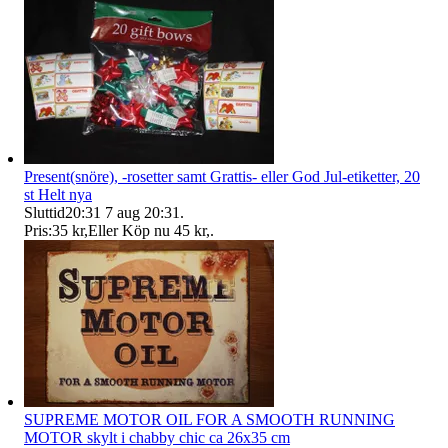
Present(snöre), -rosetter samt Grattis- eller God Jul-etiketter, 20
st Helt nya
Sluttid
20:31
7 aug 20:31
.
Pris:
35 kr
,
Eller Köp nu
45 kr
,
.
SUPREME MOTOR OIL FOR A SMOOTH RUNNING
MOTOR skylt i chabby chic ca 26x35 cm