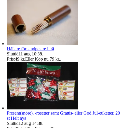
Hållare för tandpetare i trä
Sluttid
11 aug 10:38
.
Pris:
49 kr
,
Eller Köp nu
79 kr
,
.
Present(snöre), -rosetter samt Grattis- eller God Jul-etiketter, 20
st Helt nya
Sluttid
12 aug 14:38
.