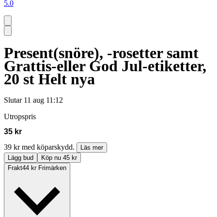
5.0
Present(snöre), -rosetter samt
Grattis-eller God Jul-etiketter,
20 st Helt nya
Slutar
11 aug 11:12
Utropspris
35 kr
39 kr med köparskydd.
Läs mer
Lägg bud
Köp nu 45 kr
Frakt
44 kr Frimärken