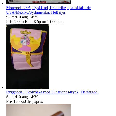
Monopol USA, Tyskland, Frankrike, spansktalande
USA/Mexiko/Sydamerika. Helt nya
Sluttid
10 aug 14:29
.
Pris:
500 kr
,
Eller Köp nu
1 000 kr
,
.
Ryggsäck / Skolväska med Flintstones-tryck, Flerfärgad.
Sluttid
10 aug 14:30
.
Pris:
125 kr
,
Utropspris
.