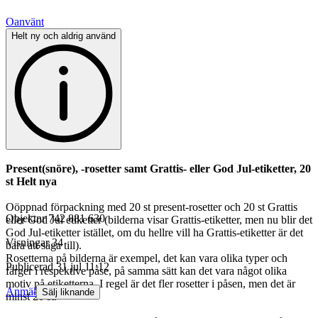
Oanvänt
Helt ny och aldrig använd
Present(snöre), -rosetter samt Grattis- eller God Jul-etiketter, 20
st Helt nya
Oöppnad förpackning med 20 st present-rosetter och 20 st Grattis
Objektnr
742 881 630
eller God Jul etiketter (bilderna visar Grattis-etiketter, men nu blir det
God Jul-etiketter istället, om du hellre vill ha Grattis-etiketter är det
Visningar
34
bara att säga till).
Rosetterna på bilderna är exempel, det kan vara olika typer och
Publicerad
31 jul 11:12
färger i respektive påse, på samma sätt kan det vara något olika
motiv på etiketterna. I regel är det fler rosetter i påsen, men det är
Anmäl
Sälj liknande
minst 20 st.