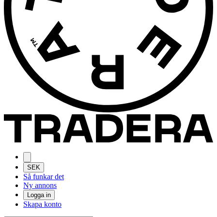
SEK
Så funkar det
Ny annons
Logga in
Skapa konto