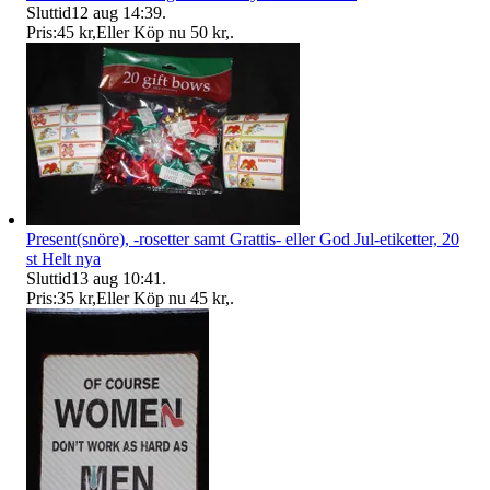
Sluttid
12 aug 14:39
.
Pris:
45 kr
,
Eller Köp nu
50 kr
,
.
Present(snöre), -rosetter samt Grattis- eller God Jul-etiketter, 20
st Helt nya
Sluttid
13 aug 10:41
.
Pris:
35 kr
,
Eller Köp nu
45 kr
,
.