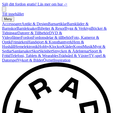
Sälj ditt fordon gratis! Läs mer om hur ->
Till innehållet
Meny
Accessoarer
Antikt & Design
Barnartiklar
Barnkläder &
Barnskor
Barnleksaker
Biljetter & Resor
Bygg & Verktyg
Böcker &
Tidningar
Datorer & Tillbehör
DVD &
Videofilmer
Fordon
Fordonsdelar & tillbehör
Foto, Kameror &
Optik
Frimärken
Handgjort & Konsthantverk
Hem &
Hushåll
Hemelektronik
Hobby
Klockor
Kläder
Konst
Musik
Mynt &
Sedlar
Samlarsaker
Skor
Skönhet
Smycken & Ädelstenar
Sport &
Fritid
Telefoni, Tablets & Wearables
Trädgård & Växter
TV-spel &
Datorspel
Vykort & Bilder
Övrigt
Inspiration