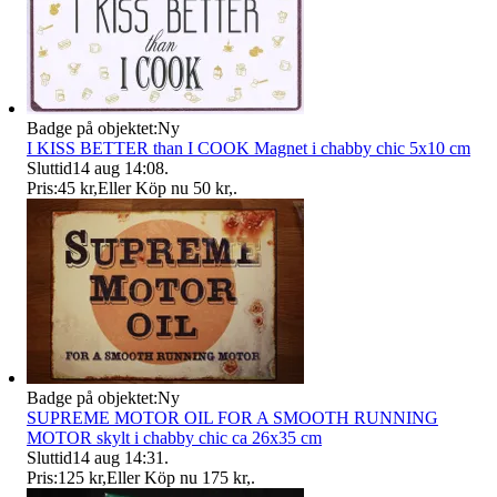
Badge på objektet:
Ny
I KISS BETTER than I COOK Magnet i chabby chic 5x10 cm
Sluttid
14 aug 14:08
.
Pris:
45 kr
,
Eller Köp nu
50 kr
,
.
Badge på objektet:
Ny
SUPREME MOTOR OIL FOR A SMOOTH RUNNING
MOTOR skylt i chabby chic ca 26x35 cm
Sluttid
14 aug 14:31
.
Pris:
125 kr
,
Eller Köp nu
175 kr
,
.