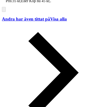
Pris:
35 kr
,
Eller Köp nu
45 kr
,
.
Andra har även tittat på
Visa alla