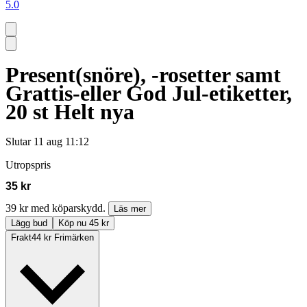
5.0
Present(snöre), -rosetter samt
Grattis-eller God Jul-etiketter,
20 st Helt nya
Slutar
11 aug 11:12
Utropspris
35 kr
39 kr med köparskydd.
Läs mer
Lägg bud
Köp nu 45 kr
Frakt
44 kr Frimärken