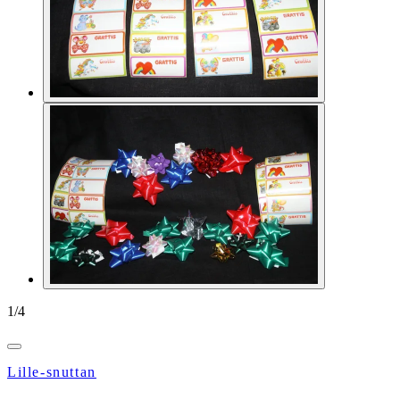
1
/
4
Lille-snuttan