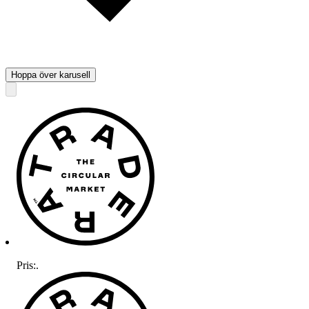
Hoppa över karusell
Pris:
.