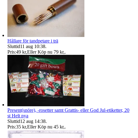
Hållare för tandpetare i trä
Sluttid
11 aug 10:38
.
Pris:
49 kr
,
Eller Köp nu
79 kr
,
.
Present(snöre), -rosetter samt Grattis- eller God Jul-etiketter, 20
st Helt nya
Sluttid
12 aug 14:38
.
Pris:
35 kr
,
Eller Köp nu
45 kr
,
.