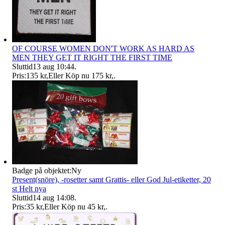
OF COURSE WOMEN DON'T WORK AS HARD AS
MEN THEY GET IT RIGHT THE FIRST TIME
Sluttid
13 aug 10:44
.
Pris:
135 kr
,
Eller Köp nu
175 kr
,
.
Badge på objektet:
Ny
Present(snöre), -rosetter samt Grattis- eller God Jul-etiketter, 20
st Helt nya
Sluttid
14 aug 14:08
.
Pris:
35 kr
,
Eller Köp nu
45 kr
,
.