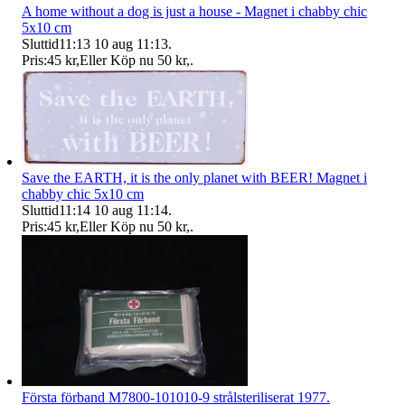
A home without a dog is just a house - Magnet i chabby chic
5x10 cm
Sluttid
11:13
10 aug 11:13
.
Pris:
45 kr
,
Eller Köp nu
50 kr
,
.
Save the EARTH, it is the only planet with BEER! Magnet i
chabby chic 5x10 cm
Sluttid
11:14
10 aug 11:14
.
Pris:
45 kr
,
Eller Köp nu
50 kr
,
.
Första förband M7800-101010-9 strålsteriliserat 1977.