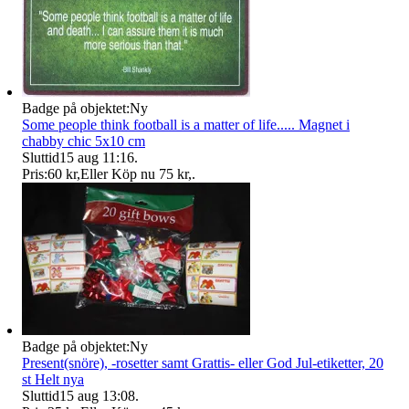
Badge på objektet:
Ny
Some people think football is a matter of life..... Magnet i
chabby chic 5x10 cm
Sluttid
15 aug 11:16
.
Pris:
60 kr
,
Eller Köp nu
75 kr
,
.
Badge på objektet:
Ny
Present(snöre), -rosetter samt Grattis- eller God Jul-etiketter, 20
st Helt nya
Sluttid
15 aug 13:08
.