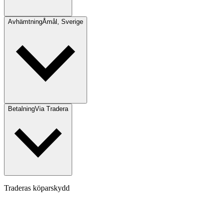
Avhämtning
Åmål, Sverige
Betalning
Via Tradera
Traderas köparskydd