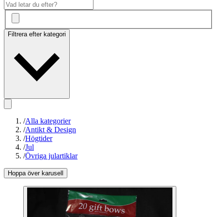
Filtrera efter kategori
/
Alla kategorier
/
Antikt & Design
/
Högtider
/
Jul
/
Övriga julartiklar
Hoppa över karusell