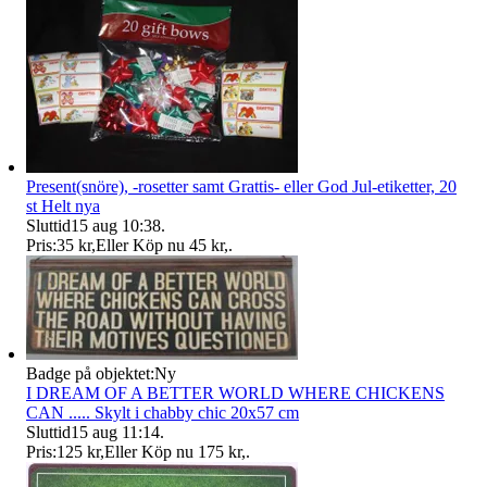
Present(snöre), -rosetter samt Grattis- eller God Jul-etiketter, 20
st Helt nya
Sluttid
15 aug 10:38
.
Pris:
35 kr
,
Eller Köp nu
45 kr
,
.
Badge på objektet:
Ny
I DREAM OF A BETTER WORLD WHERE CHICKENS
CAN ..... Skylt i chabby chic 20x57 cm
Sluttid
15 aug 11:14
.
Pris:
125 kr
,
Eller Köp nu
175 kr
,
.