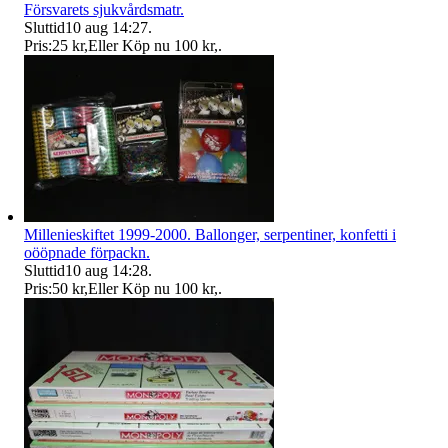
Försvarets sjukvårdsmatr.
Sluttid
10 aug 14:27
.
Pris:
25 kr
,
Eller Köp nu
100 kr
,
.
Millenieskiftet 1999-2000. Ballonger, serpentiner, konfetti i
oööpnade förpackn.
Sluttid
10 aug 14:28
.
Pris:
50 kr
,
Eller Köp nu
100 kr
,
.