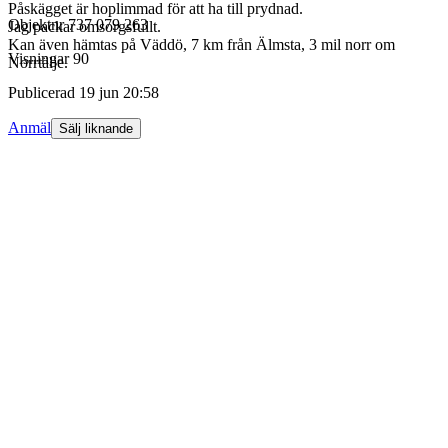
Påskägget är hoplimmad för att ha till prydnad.
Objektnr
737 079 263
Jag packar omsorgsfullt.
Kan även hämtas på Väddö, 7 km från Älmsta, 3 mil norr om
Visningar
90
Norrtälje.
Publicerad
19 jun 20:58
Anmäl
Sälj liknande