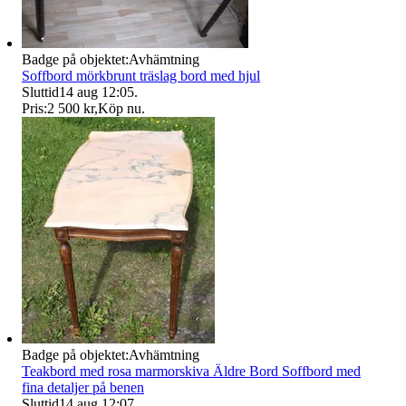
Badge på objektet:
Avhämtning
Soffbord mörkbrunt träslag bord med hjul
Sluttid
14 aug 12:05
.
Pris:
2 500 kr
,
Köp nu
.
Badge på objektet:
Avhämtning
Teakbord med rosa marmorskiva Äldre Bord Soffbord med
fina detaljer på benen
Sluttid
14 aug 12:07
.