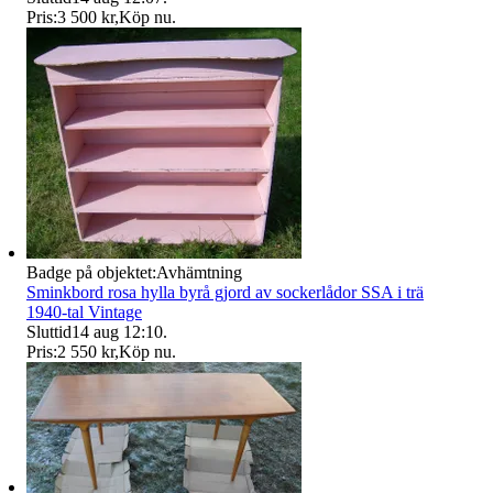
Pris:
3 500 kr
,
Köp nu
.
Badge på objektet:
Avhämtning
Sminkbord rosa hylla byrå gjord av sockerlådor SSA i trä
1940-tal Vintage
Sluttid
14 aug 12:10
.
Pris:
2 550 kr
,
Köp nu
.