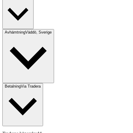
Avhämtning
Väddö, Sverige
Betalning
Via Tradera