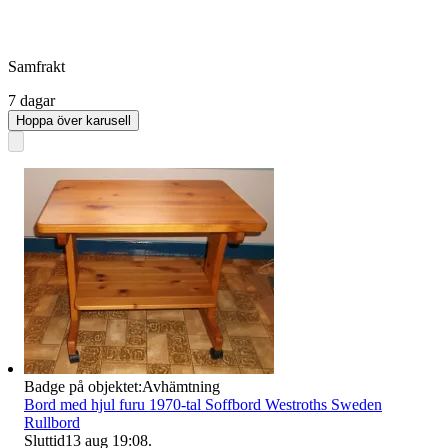
Samfrakt
7 dagar
Hoppa över karusell
Badge på objektet:
Avhämtning
Bord med hjul furu 1970-tal Soffbord Westroths Sweden
Rullbord
Sluttid
13 aug 19:08
.