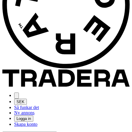
SEK
Så funkar det
Ny annons
Logga in
Skapa konto