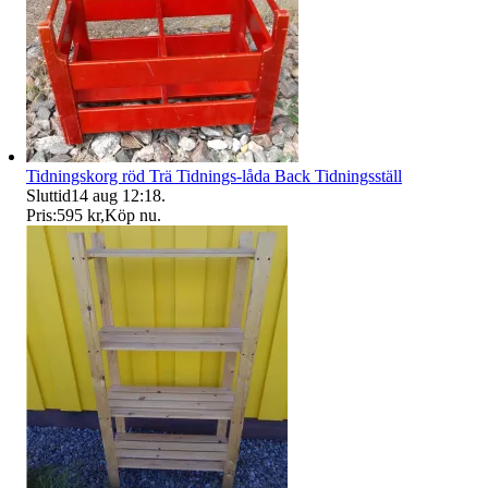
Tidningskorg röd Trä Tidnings-låda Back Tidningsställ
Sluttid
14 aug 12:18
.
Pris:
595 kr
,
Köp nu
.