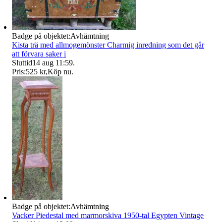
Badge på objektet:
Avhämtning
Kista trä med allmogemönster Charmig inredning som det går
att förvara saker i
Sluttid
14 aug 11:59
.
Pris:
525 kr
,
Köp nu
.
Badge på objektet:
Avhämtning
Vacker Piedestal med marmorskiva 1950-tal Egypten Vintage