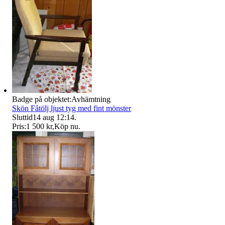
Badge på objektet:
Avhämtning
Skön Fåtölj ljust tyg med fint mönster
Sluttid
14 aug 12:14
.
Pris:
1 500 kr
,
Köp nu
.