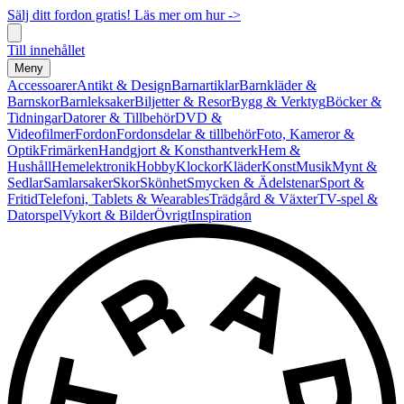
Sälj ditt fordon gratis! Läs mer om hur ->
Till innehållet
Meny
Accessoarer
Antikt & Design
Barnartiklar
Barnkläder &
Barnskor
Barnleksaker
Biljetter & Resor
Bygg & Verktyg
Böcker &
Tidningar
Datorer & Tillbehör
DVD &
Videofilmer
Fordon
Fordonsdelar & tillbehör
Foto, Kameror &
Optik
Frimärken
Handgjort & Konsthantverk
Hem &
Hushåll
Hemelektronik
Hobby
Klockor
Kläder
Konst
Musik
Mynt &
Sedlar
Samlarsaker
Skor
Skönhet
Smycken & Ädelstenar
Sport &
Fritid
Telefoni, Tablets & Wearables
Trädgård & Växter
TV-spel &
Datorspel
Vykort & Bilder
Övrigt
Inspiration