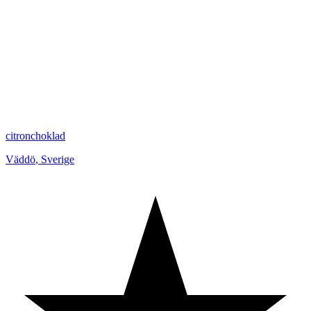
citronchoklad
Väddö
,
Sverige