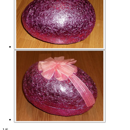
1
/
6