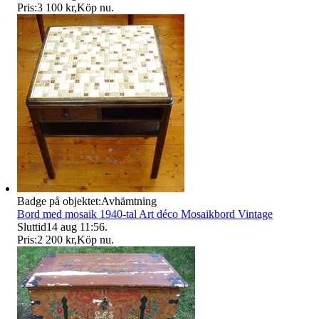
Pris:
3 100 kr
,
Köp nu
.
Badge på objektet:
Avhämtning
Bord med mosaik 1940-tal Art déco Mosaikbord Vintage
Sluttid
14 aug 11:56
.
Pris:
2 200 kr
,
Köp nu
.