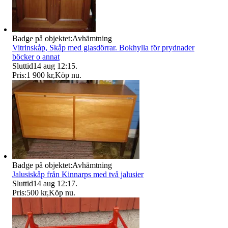
Badge på objektet:
Avhämtning
Vitrinskåp, Skåp med glasdörrar. Bokhylla för prydnader
böcker o annat
Sluttid
14 aug 12:15
.
Pris:
1 900 kr
,
Köp nu
.
Badge på objektet:
Avhämtning
Jalusiskåp från Kinnarps med två jalusier
Sluttid
14 aug 12:17
.
Pris:
500 kr
,
Köp nu
.