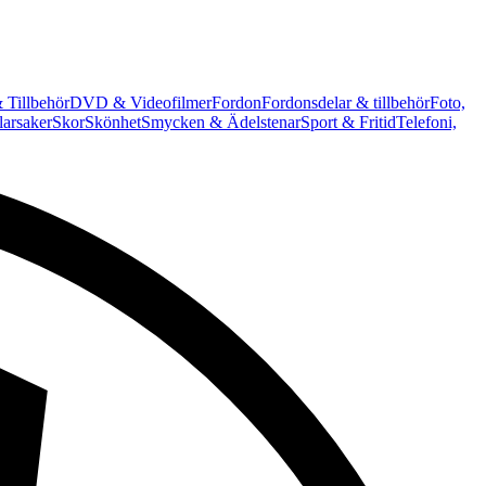
 Tillbehör
DVD & Videofilmer
Fordon
Fordonsdelar & tillbehör
Foto,
arsaker
Skor
Skönhet
Smycken & Ädelstenar
Sport & Fritid
Telefoni,