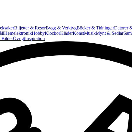
eksaker
Biljetter & Resor
Bygg & Verktyg
Böcker & Tidningar
Datorer &
ll
Hemelektronik
Hobby
Klockor
Kläder
Konst
Musik
Mynt & Sedlar
Saml
 Bilder
Övrigt
Inspiration