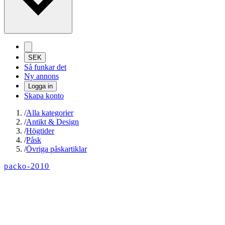
SEK
Så funkar det
Ny annons
Logga in
Skapa konto
/
Alla kategorier
/
Antikt & Design
/
Högtider
/
Påsk
/
Övriga påskartiklar
packo-2010