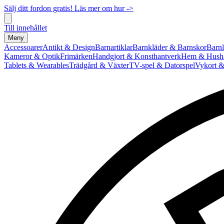
Sälj ditt fordon gratis! Läs mer om hur ->
Till innehållet
Meny
Accessoarer
Antikt & Design
Barnartiklar
Barnkläder & Barnskor
Barnl
Kameror & Optik
Frimärken
Handgjort & Konsthantverk
Hem & Hushå
Tablets & Wearables
Trädgård & Växter
TV-spel & Datorspel
Vykort &