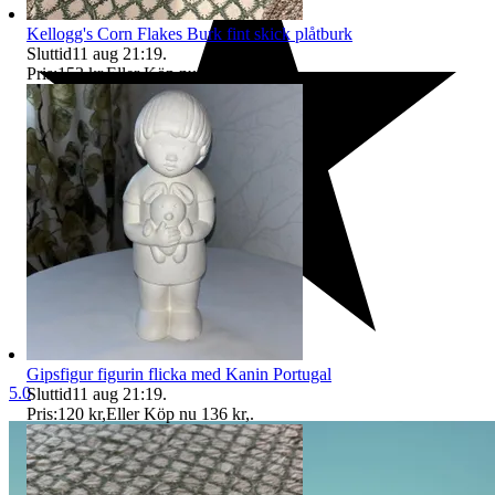
Kellogg's Corn Flakes Burk fint skick plåtburk
Sluttid
11 aug 21:19
.
Pris:
153 kr
,
Eller Köp nu
158 kr
,
.
Gipsfigur figurin flicka med Kanin Portugal
5.0
Sluttid
11 aug 21:19
.
Pris:
120 kr
,
Eller Köp nu
136 kr
,
.