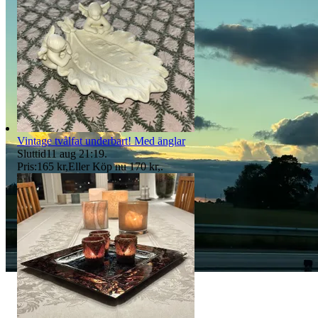
Vintage tvålfat underbart! Med änglar
Sluttid
11 aug 21:19
.
Pris:
165 kr
,
Eller Köp nu
170 kr
,
.