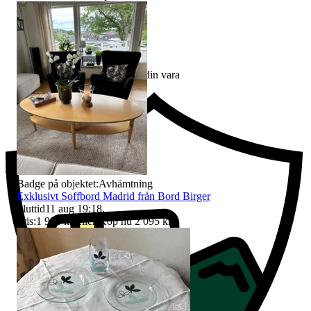
Ersättning om du inte får din vara
Badge på objektet:
Avhämtning
Exklusivt Soffbord Madrid från Bord Birger
Sluttid
11 aug 19:18
.
Pris:
1 995 kr
,
Eller Köp nu
2 095 kr
,
.