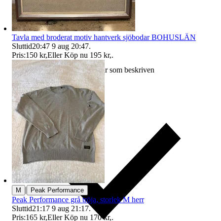
Tavla med broderat motiv hantverk sjöbodar BOHUSLÄN
Sluttid
20:47
9 aug 20:47
.
Pris:
150 kr
,
Eller Köp nu
195 kr
,
.
Ersättning om varan inte är som beskriven
|
M
Peak Performance
Peak Performance grå tröja, storlek M herr
Sluttid
21:17
9 aug 21:17
.
Pris:
165 kr
,
Eller Köp nu
170 kr
,
.