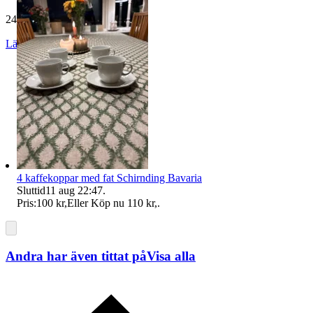
243 omdömen
Läs omdömen
Följ
4 kaffekoppar med fat Schirnding Bavaria
Sluttid
11 aug 22:47
.
Pris:
100 kr
,
Eller Köp nu
110 kr
,
.
Andra har även tittat på
Visa alla