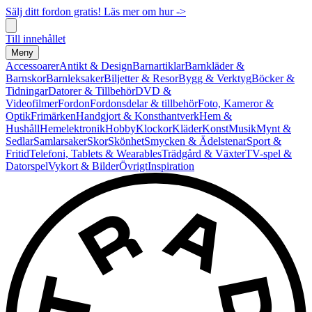
Sälj ditt fordon gratis! Läs mer om hur ->
Till innehållet
Meny
Accessoarer
Antikt & Design
Barnartiklar
Barnkläder &
Barnskor
Barnleksaker
Biljetter & Resor
Bygg & Verktyg
Böcker &
Tidningar
Datorer & Tillbehör
DVD &
Videofilmer
Fordon
Fordonsdelar & tillbehör
Foto, Kameror &
Optik
Frimärken
Handgjort & Konsthantverk
Hem &
Hushåll
Hemelektronik
Hobby
Klockor
Kläder
Konst
Musik
Mynt &
Sedlar
Samlarsaker
Skor
Skönhet
Smycken & Ädelstenar
Sport &
Fritid
Telefoni, Tablets & Wearables
Trädgård & Växter
TV-spel &
Datorspel
Vykort & Bilder
Övrigt
Inspiration