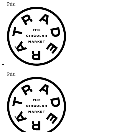
Pris:
.
Pris:
.