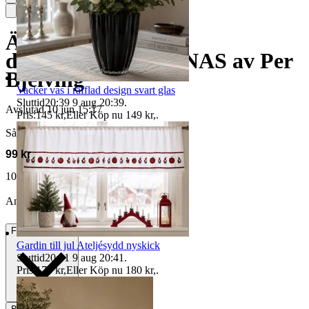
Äggkoppar 10 st
designklassiker JONAS av Per
Bjelving
Vacker vas i räfflad design svart glas
Sluttid
20:39
9 aug 20:39
.
Avslutad
10 jun 15:17
Pris:
145 kr
,
Eller Köp nu
149 kr
,
.
Såld för
99 kr
106 kr med köparskydd.
Läs mer
Annonsen är avslutad. Såld med Köp nu.
Frakt
58 kr DSV
Gardin till jul Ateljésydd nyskick
Sluttid
20:41
9 aug 20:41
.
Pris:
175 kr
,
Eller Köp nu
180 kr
,
.