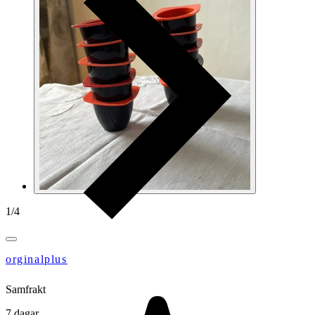
1
/
4
orginalplus
Samfrakt
7 dagar