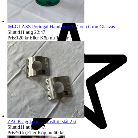
IM-GLASS Portugal Handgjord Blå och Grön Glasvas
Sluttid
11 aug 22:47
.
Pris:
120 kr
,
Eller Köp nu
130 kr
,
.
ZACK äggkoppar i rostfritt stål 2 st
Sluttid
11 aug 22:47
.
Pris:
50 kr
,
Eller Köp nu
60 kr
,
.