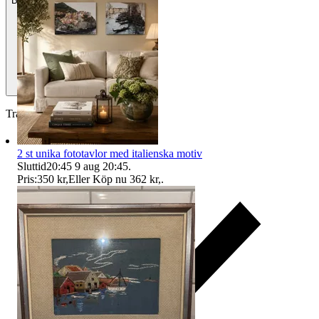
Betalning
Via Tradera
Traderas köparskydd
2 st unika fototavlor med italienska motiv
Sluttid
20:45
9 aug 20:45
.
Pris:
350 kr
,
Eller Köp nu
362 kr
,
.