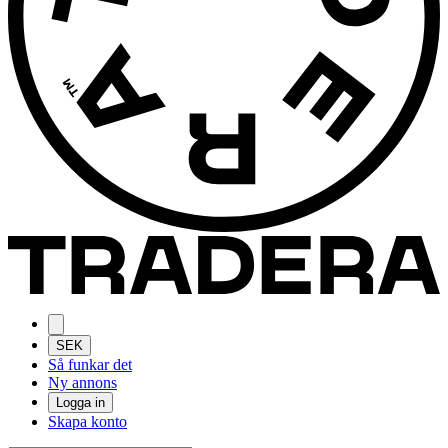
SEK
Så funkar det
Ny annons
Logga in
Skapa konto