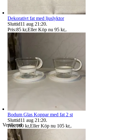
Dekorativt fat med ljuslyktor
Sluttid
11 aug 21:20
.
Pris:
85 kr
,
Eller Köp nu
95 kr
,
.
Bodum Glas Koppar med fat 2 st
Sluttid
11 aug 21:20
.
Verifierad
Pris:
100 kr
,
Eller Köp nu
105 kr
,
.