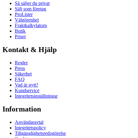
Så säljer du privat
Sälj som företag
ProLister
Välgörenhet
Fraktkalkylatorn
Butik
Priser
Kontakt & Hjälp
Regler
Press
Säkerhet
FAQ
Vad är nytt?
Kundservice
Integritetsinställningar
Information
Användaravtal
Integritetspolicy
Tillgänglighetsredogörelse