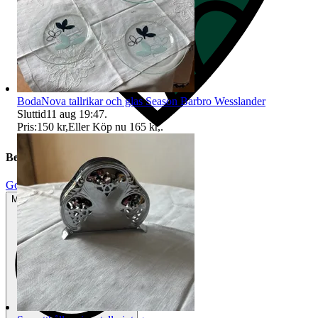
BodaNova tallrikar och glas Season Barbro Wesslander
Sluttid
11 aug 19:47
.
Pris:
150 kr
,
Eller Köp nu
165 kr
,
.
Beskrivning
Gott använt skick
Mindre tecken på användning