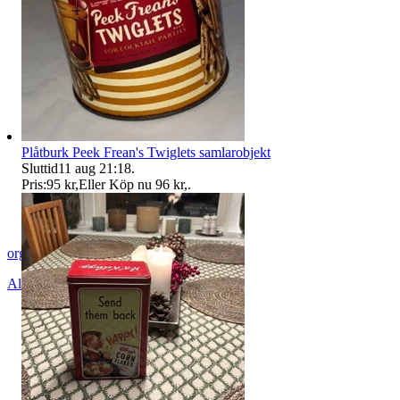
Plåtburk Peek Frean's Twiglets samlarobjekt
Sluttid
11 aug 21:18
.
Pris:
95 kr
,
Eller Köp nu
96 kr
,
.
orginalplus
Alingsås
,
Sverige