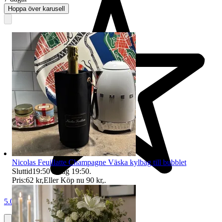
Hoppa över karusell
Nicolas Feuillatte Champagne Väska kylbag till bubblet
Sluttid
19:50
9 aug 19:50
.
Pris:
62 kr
,
Eller Köp nu
90 kr
,
.
5.0