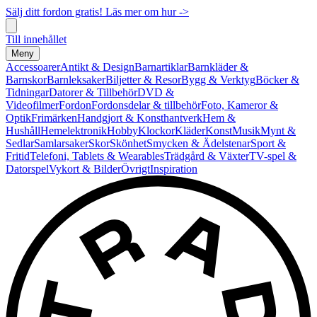
Sälj ditt fordon gratis! Läs mer om hur ->
Till innehållet
Meny
Accessoarer
Antikt & Design
Barnartiklar
Barnkläder &
Barnskor
Barnleksaker
Biljetter & Resor
Bygg & Verktyg
Böcker &
Tidningar
Datorer & Tillbehör
DVD &
Videofilmer
Fordon
Fordonsdelar & tillbehör
Foto, Kameror &
Optik
Frimärken
Handgjort & Konsthantverk
Hem &
Hushåll
Hemelektronik
Hobby
Klockor
Kläder
Konst
Musik
Mynt &
Sedlar
Samlarsaker
Skor
Skönhet
Smycken & Ädelstenar
Sport &
Fritid
Telefoni, Tablets & Wearables
Trädgård & Växter
TV-spel &
Datorspel
Vykort & Bilder
Övrigt
Inspiration