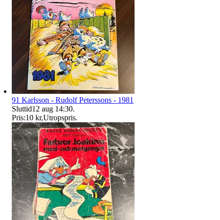
91 Karlsson - Rudolf Peterssons - 1981
Sluttid
12 aug 14:30
.
Pris:
10 kr
,
Utropspris
.