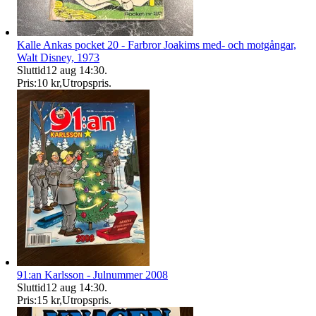
Kalle Ankas pocket 20 - Farbror Joakims med- och motgångar,
Walt Disney, 1973
Sluttid
12 aug 14:30
.
Pris:
10 kr
,
Utropspris
.
91:an Karlsson - Julnummer 2008
Sluttid
12 aug 14:30
.
Pris:
15 kr
,
Utropspris
.