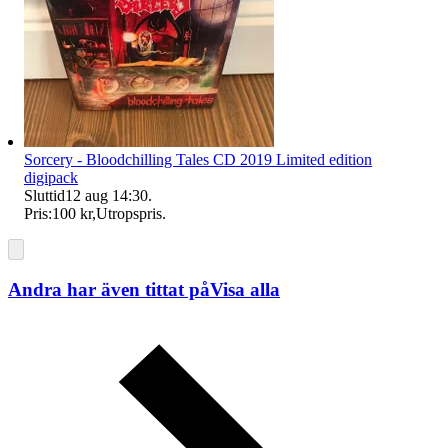
Sorcery - Bloodchilling Tales CD 2019 Limited edition
digipack
Sluttid
12 aug 14:30
.
Pris:
100 kr
,
Utropspris
.
Andra har även tittat på
Visa alla