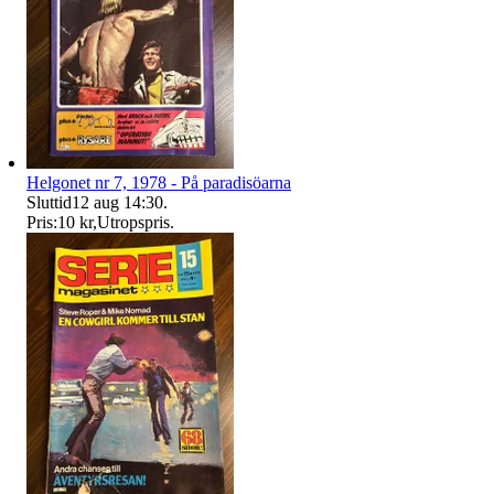
Helgonet nr 7, 1978 - På paradisöarna
Sluttid
12 aug 14:30
.
Pris:
10 kr
,
Utropspris
.