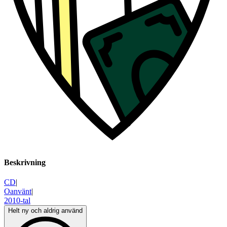
Beskrivning
CD
|
Oanvänt
|
2010-tal
Helt ny och aldrig använd