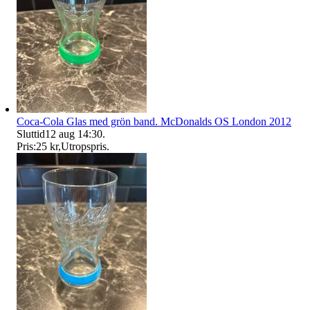
Coca-Cola Glas med grön band. McDonalds OS London 2012
Sluttid
12 aug 14:30
.
Pris:
25 kr
,
Utropspris
.