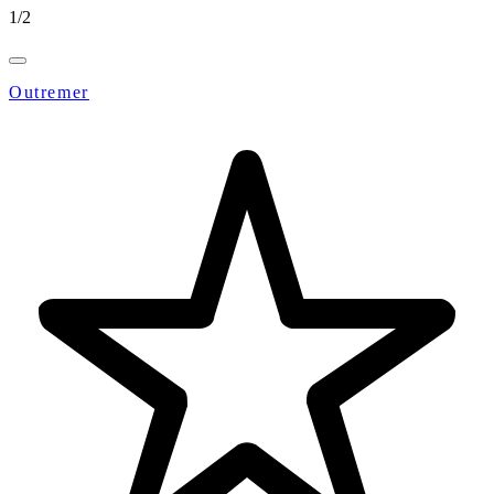
1
/
2
Outremer