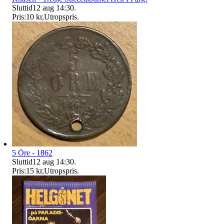
Sluttid
12 aug 14:30
.
Pris:
10 kr
,
Utropspris
.
5 Öre - 1862
Sluttid
12 aug 14:30
.
Pris:
15 kr
,
Utropspris
.