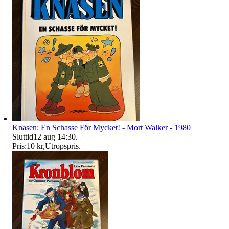
Knasen: En Schasse För Mycket! - Mort Walker - 1980
Sluttid
12 aug 14:30
.
Pris:
10 kr
,
Utropspris
.