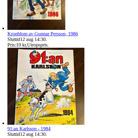
Kronblom av Gunnar Persson, 1986
Sluttid
12 aug 14:30
.
Pris:
10 kr
,
Utropspris
.
91:an Karlsson - 1984
Sluttid
12 aug 14:30
.