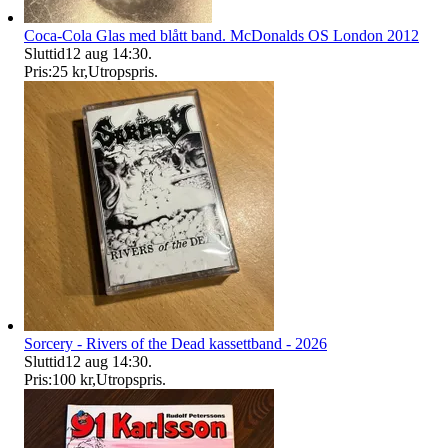
Coca-Cola Glas med blått band. McDonalds OS London 2012
Sluttid
12 aug 14:30
.
Pris:
25 kr
,
Utropspris
.
Sorcery - Rivers of the Dead kassettband - 2026
Sluttid
12 aug 14:30
.
Pris:
100 kr
,
Utropspris
.