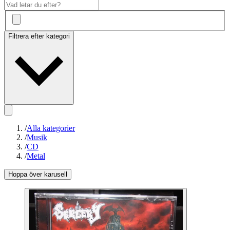
Filtrera efter kategori
/
Alla kategorier
/
Musik
/
CD
/
Metal
Hoppa över karusell