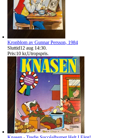
Kronblom av Gunnar Persson, 1984
Sluttid
12 aug 14:30
.
Pris:
10 kr
,
Utropspris
.
Knasen - Tredje Succéalbumet Helt I Färg!