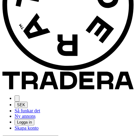
SEK
Så funkar det
Ny annons
Logga in
Skapa konto