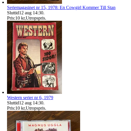
Seriemagasinet nr 15, 1978: En Cowgirl Kommer Till Stan
Sluttid
12 aug 14:30
.
Pris:
10 kr
,
Utropspris
.
Western serier nr 6, 1979
Sluttid
12 aug 14:30
.
Pris:
10 kr
,
Utropspris
.