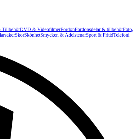
 Tillbehör
DVD & Videofilmer
Fordon
Fordonsdelar & tillbehör
Foto,
arsaker
Skor
Skönhet
Smycken & Ädelstenar
Sport & Fritid
Telefoni,