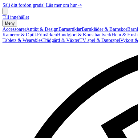
Sälj ditt fordon gratis! Läs mer om hur ->
Till innehållet
Meny
Accessoarer
Antikt & Design
Barnartiklar
Barnkläder & Barnskor
Barnl
Kameror & Optik
Frimärken
Handgjort & Konsthantverk
Hem & Hushå
Tablets & Wearables
Trädgård & Växter
TV-spel & Datorspel
Vykort &