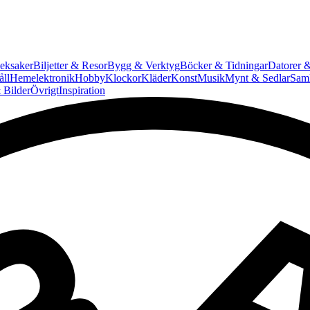
eksaker
Biljetter & Resor
Bygg & Verktyg
Böcker & Tidningar
Datorer &
ll
Hemelektronik
Hobby
Klockor
Kläder
Konst
Musik
Mynt & Sedlar
Saml
 Bilder
Övrigt
Inspiration