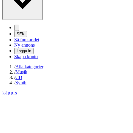
SEK
Så funkar det
Ny annons
Logga in
Skapa konto
/
Alla kategorier
/
Musik
/
CD
/
Synth
käppis