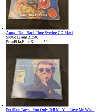
Aqua - Turn Back Time Sverige CD Maxi
Sluttid
12 aug 21:50
.
Pris:
49 kr
,
Eller Köp nu
50 kr
,
.
Pet Shop Boys - You Only Tell Me You Love Me When