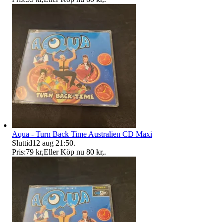
Aqua - Turn Back Time Australien CD Maxi
Sluttid
12 aug 21:50
.
Pris:
79 kr
,
Eller Köp nu
80 kr
,
.