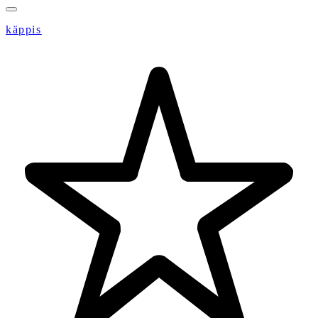
käppis