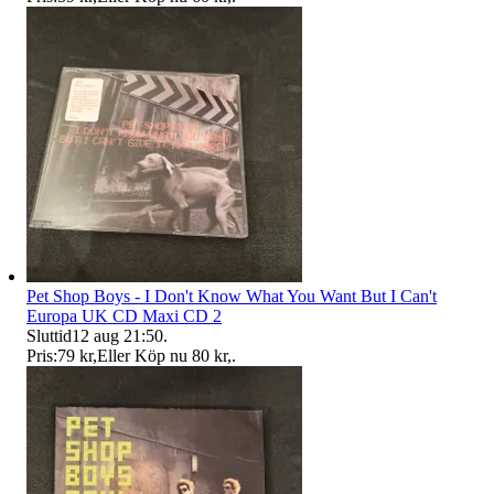
Pet Shop Boys - I Don't Know What You Want But I Can't
Europa UK CD Maxi CD 2
Sluttid
12 aug 21:50
.
Pris:
79 kr
,
Eller Köp nu
80 kr
,
.