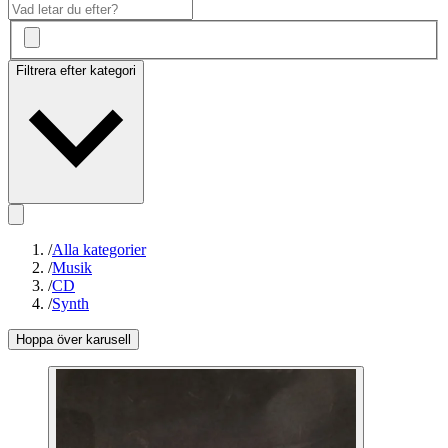
Filtrera efter kategori
/
Alla kategorier
/
Musik
/
CD
/
Synth
Hoppa över karusell