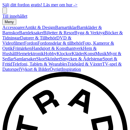
Sälj ditt fordon gratis! Läs mer om hur ->
Till innehållet
Meny
Accessoarer
Antikt & Design
Barnartiklar
Barnkläder &
Barnskor
Barnleksaker
Biljetter & Resor
Bygg & Verktyg
Böcker &
Tidningar
Datorer & Tillbehör
DVD &
Videofilmer
Fordon
Fordonsdelar & tillbehör
Foto, Kameror &
Optik
Frimärken
Handgjort & Konsthantverk
Hem &
Hushåll
Hemelektronik
Hobby
Klockor
Kläder
Konst
Musik
Mynt &
Sedlar
Samlarsaker
Skor
Skönhet
Smycken & Ädelstenar
Sport &
Fritid
Telefoni, Tablets & Wearables
Trädgård & Växter
TV-spel &
Datorspel
Vykort & Bilder
Övrigt
Inspiration