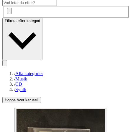
Filtrera efter kategori
/
Alla kategorier
/
Musik
/
CD
/
Synth
Hoppa över karusell