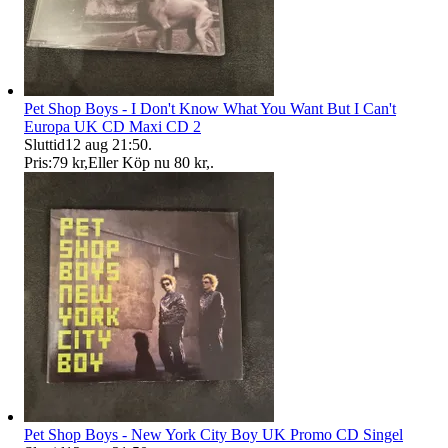
Pet Shop Boys - I Don't Know What You Want But I Can't
Europa UK CD Maxi CD 2
Sluttid
12 aug 21:50
.
Pris:
79 kr
,
Eller Köp nu
80 kr
,
.
Pet Shop Boys - New York City Boy UK Promo CD Singel