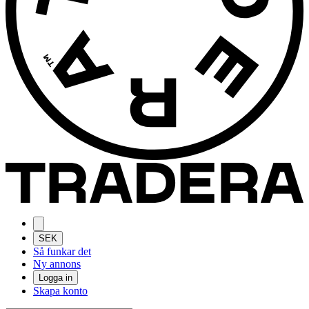
SEK
Så funkar det
Ny annons
Logga in
Skapa konto