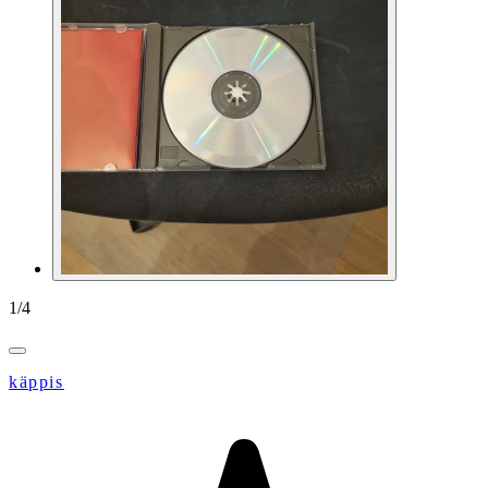
1
/
4
käppis