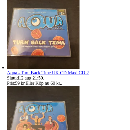
Aqua - Turn Back Time UK CD Maxi CD 2
Sluttid
12 aug 21:50
.
Pris:
59 kr
,
Eller Köp nu
60 kr
,
.