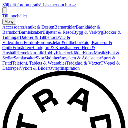
Sälj ditt fordon gratis! Läs mer om hur ->
Till innehållet
Meny
Accessoarer
Antikt & Design
Barnartiklar
Barnkläder &
Barnskor
Barnleksaker
Biljetter & Resor
Bygg & Verktyg
Böcker &
Tidningar
Datorer & Tillbehör
DVD &
Videofilmer
Fordon
Fordonsdelar & tillbehör
Foto, Kameror &
Optik
Frimärken
Handgjort & Konsthantverk
Hem &
Hushåll
Hemelektronik
Hobby
Klockor
Kläder
Konst
Musik
Mynt &
Sedlar
Samlarsaker
Skor
Skönhet
Smycken & Ädelstenar
Sport &
Fritid
Telefoni, Tablets & Wearables
Trädgård & Växter
TV-spel &
Datorspel
Vykort & Bilder
Övrigt
Inspiration