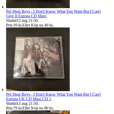
Pet Shop Boys - I Don't Know What You Want But I Can't
Give It Europa CD Maxi
Sluttid
12 aug 21:50
.
Pris:
39 kr
,
Eller Köp nu
40 kr
,
.
Pet Shop Boys - I Don't Know What You Want But I Can't
Europa UK CD Maxi CD 1
Sluttid
12 aug 21:50
.
Pris:
79 kr
,
Eller Köp nu
80 kr
,
.