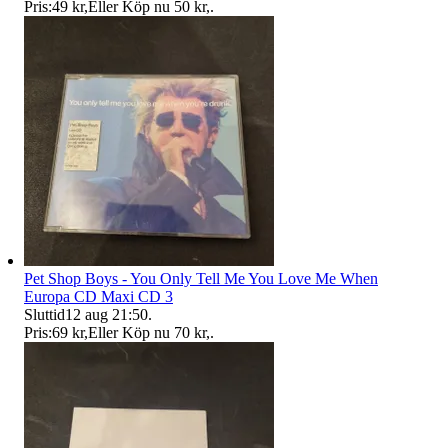
Pris:
49 kr
,
Eller Köp nu
50 kr
,
.
Pet Shop Boys - You Only Tell Me You Love Me When
Europa CD Maxi CD 3
Sluttid
12 aug 21:50
.
Pris:
69 kr
,
Eller Köp nu
70 kr
,
.