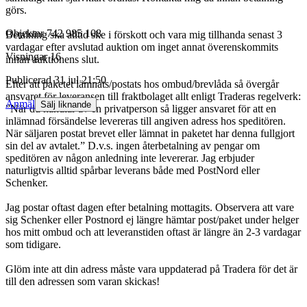
görs.
Objektnr
742 985 108
Betalning ska alltid ske i förskott och vara mig tillhanda senast 3
vardagar efter avslutad auktion om inget annat överenskommits
Visningar
16
innan auktionens slut.
Publicerad
31 jul 21:50
Efter att paketet lämnats/postats hos ombud/brevlåda så övergår
ansvaret för leveransen till fraktbolaget allt enligt Traderas regelverk:
Anmäl
Sälj liknande
”När du handlar av en privatperson så ligger ansvaret för att en
inlämnad försändelse levereras till angiven adress hos speditören.
När säljaren postat brevet eller lämnat in paketet har denna fullgjort
sin del av avtalet.” D.v.s. ingen återbetalning av pengar om
speditören av någon anledning inte levererar. Jag erbjuder
naturligtvis alltid spårbar leverans både med PostNord eller
Schenker.
Jag postar oftast dagen efter betalning mottagits. Observera att vare
sig Schenker eller Postnord ej längre hämtar post/paket under helger
hos mitt ombud och att leveranstiden oftast är längre än 2-3 vardagar
som tidigare.
Glöm inte att din adress måste vara uppdaterad på Tradera för det är
till den adressen som varan skickas!