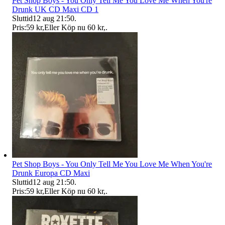
Pet Shop Boys - You Only Tell Me You Love Me When You're
Drunk UK CD Maxi CD 1
Sluttid
12 aug 21:50
.
Pris:
59 kr
,
Eller Köp nu
60 kr
,
.
Pet Shop Boys - You Only Tell Me You Love Me When You're
Drunk Europa CD Maxi
Sluttid
12 aug 21:50
.
Pris:
59 kr
,
Eller Köp nu
60 kr
,
.