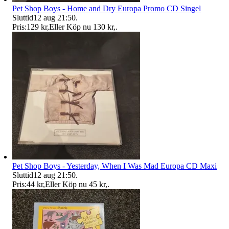
Pet Shop Boys - Home and Dry Europa Promo CD Singel
Sluttid
12 aug 21:50
.
Pris:
129 kr
,
Eller Köp nu
130 kr
,
.
Pet Shop Boys - Yesterday, When I Was Mad Europa CD Maxi
Sluttid
12 aug 21:50
.
Pris:
44 kr
,
Eller Köp nu
45 kr
,
.