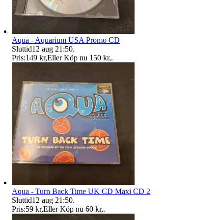
Aqua - Aquarium USA Promo CD
Sluttid
12 aug 21:50
.
Pris:
149 kr
,
Eller Köp nu
150 kr
,
.
Aqua - Turn Back Time UK CD Maxi CD 2
Sluttid
12 aug 21:50
.
Pris:
59 kr
,
Eller Köp nu
60 kr
,
.