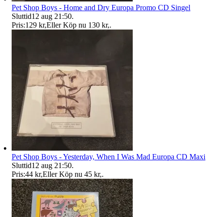
Pet Shop Boys - Home and Dry Europa Promo CD Singel
Sluttid
12 aug 21:50
.
Pris:
129 kr
,
Eller Köp nu
130 kr
,
.
Pet Shop Boys - Yesterday, When I Was Mad Europa CD Maxi
Sluttid
12 aug 21:50
.
Pris:
44 kr
,
Eller Köp nu
45 kr
,
.