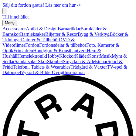
Sälj ditt fordon gratis! Läs mer om hur ->
Till innehållet
Meny
Accessoarer
Antikt & Design
Barnartiklar
Barnkläder &
Barnskor
Barnleksaker
Biljetter & Resor
Bygg & Verktyg
Böcker &
Tidningar
Datorer & Tillbehör
DVD &
Videofilmer
Fordon
Fordonsdelar & tillbehör
Foto, Kameror &
Optik
Frimärken
Handgjort & Konsthantverk
Hem &
Hushåll
Hemelektronik
Hobby
Klockor
Kläder
Konst
Musik
Mynt &
Sedlar
Samlarsaker
Skor
Skönhet
Smycken & Ädelstenar
Sport &
Fritid
Telefoni, Tablets & Wearables
Trädgård & Växter
TV-spel &
Datorspel
Vykort & Bilder
Övrigt
Inspiration