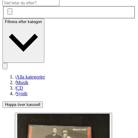
Filtrera efter kategori
/
Alla kategorier
/
Musik
/
CD
/
Synth
Hoppa över karusell