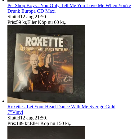
Pet Shop Boys - You Only Tell Me You Love Me When You're
Drunk Europa CD Maxi
Sluttid
12 aug 21:50
.
Pris:
59 kr
,
Eller Köp nu
60 kr
,
.
Roxette - Let Your Heart Dance With Me Sverige Guld
7"Vinyl
Sluttid
12 aug 21:50
.
Pris:
149 kr
,
Eller Köp nu
150 kr
,
.