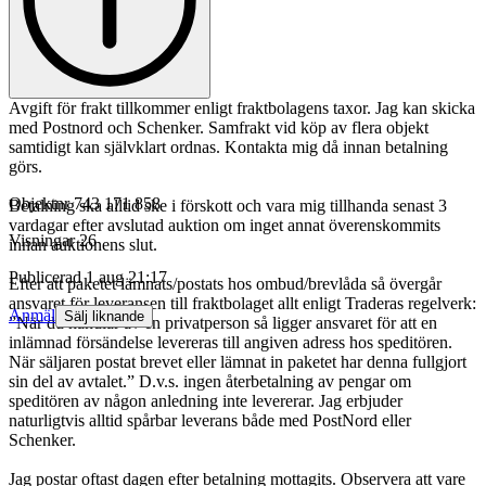
Avgift för frakt tillkommer enligt fraktbolagens taxor. Jag kan skicka
med Postnord och Schenker. Samfrakt vid köp av flera objekt
samtidigt kan självklart ordnas. Kontakta mig då innan betalning
görs.
Objektnr
743 171 858
Betalning ska alltid ske i förskott och vara mig tillhanda senast 3
vardagar efter avslutad auktion om inget annat överenskommits
Visningar
26
innan auktionens slut.
Publicerad
1 aug 21:17
Efter att paketet lämnats/postats hos ombud/brevlåda så övergår
ansvaret för leveransen till fraktbolaget allt enligt Traderas regelverk:
Anmäl
Sälj liknande
”När du handlar av en privatperson så ligger ansvaret för att en
inlämnad försändelse levereras till angiven adress hos speditören.
När säljaren postat brevet eller lämnat in paketet har denna fullgjort
sin del av avtalet.” D.v.s. ingen återbetalning av pengar om
speditören av någon anledning inte levererar. Jag erbjuder
naturligtvis alltid spårbar leverans både med PostNord eller
Schenker.
Jag postar oftast dagen efter betalning mottagits. Observera att vare