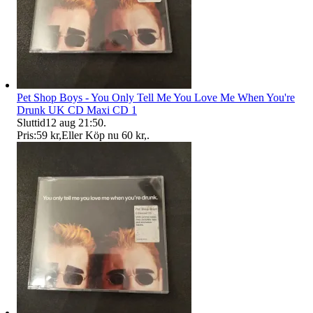
Pet Shop Boys - You Only Tell Me You Love Me When You're
Drunk UK CD Maxi CD 1
Sluttid
12 aug 21:50
.
Pris:
59 kr
,
Eller Köp nu
60 kr
,
.