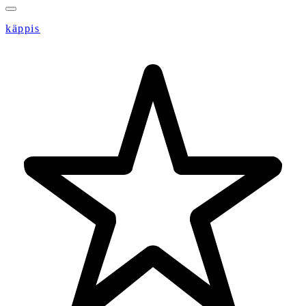
käppis