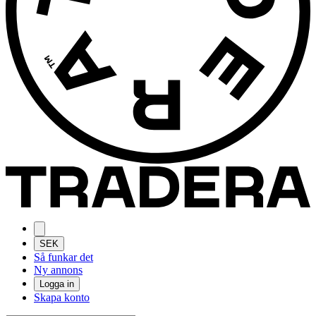
SEK
Så funkar det
Ny annons
Logga in
Skapa konto