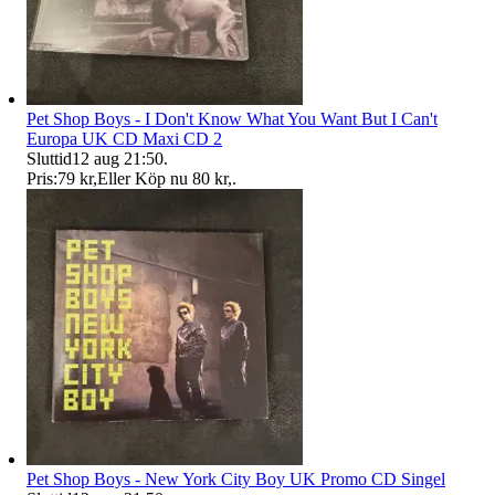
Pet Shop Boys - I Don't Know What You Want But I Can't
Europa UK CD Maxi CD 2
Sluttid
12 aug 21:50
.
Pris:
79 kr
,
Eller Köp nu
80 kr
,
.
Pet Shop Boys - New York City Boy UK Promo CD Singel