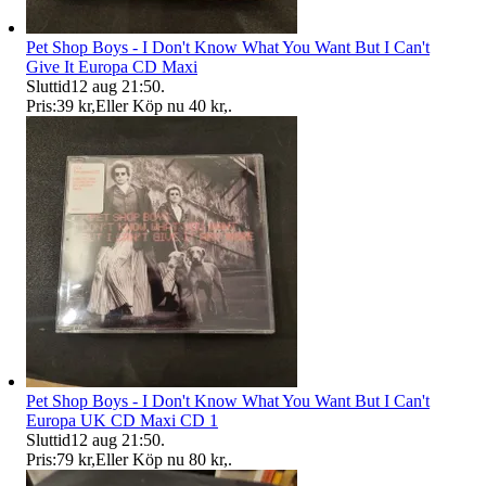
Pet Shop Boys - I Don't Know What You Want But I Can't
Give It Europa CD Maxi
Sluttid
12 aug 21:50
.
Pris:
39 kr
,
Eller Köp nu
40 kr
,
.
Pet Shop Boys - I Don't Know What You Want But I Can't
Europa UK CD Maxi CD 1
Sluttid
12 aug 21:50
.
Pris:
79 kr
,
Eller Köp nu
80 kr
,
.