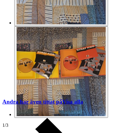
Andra har även tittat på
Visa alla
1
/
3