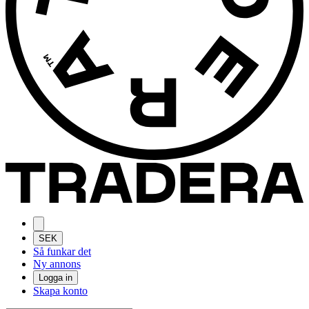
SEK
Så funkar det
Ny annons
Logga in
Skapa konto