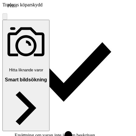
Traderas köparskydd
Pris:
.
Hitta liknande varor
Smart bildsökning
Ersättning om varan inte är som beskriven