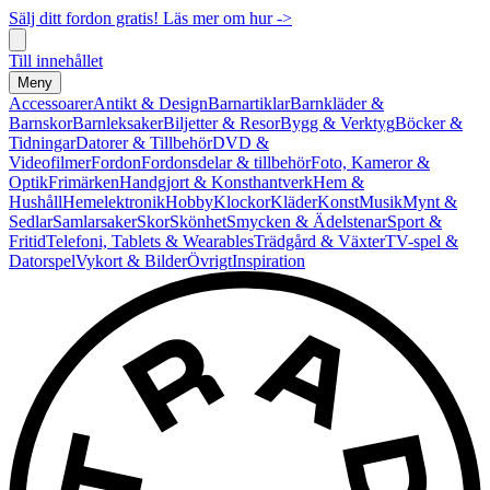
Sälj ditt fordon gratis! Läs mer om hur ->
Till innehållet
Meny
Accessoarer
Antikt & Design
Barnartiklar
Barnkläder &
Barnskor
Barnleksaker
Biljetter & Resor
Bygg & Verktyg
Böcker &
Tidningar
Datorer & Tillbehör
DVD &
Videofilmer
Fordon
Fordonsdelar & tillbehör
Foto, Kameror &
Optik
Frimärken
Handgjort & Konsthantverk
Hem &
Hushåll
Hemelektronik
Hobby
Klockor
Kläder
Konst
Musik
Mynt &
Sedlar
Samlarsaker
Skor
Skönhet
Smycken & Ädelstenar
Sport &
Fritid
Telefoni, Tablets & Wearables
Trädgård & Växter
TV-spel &
Datorspel
Vykort & Bilder
Övrigt
Inspiration