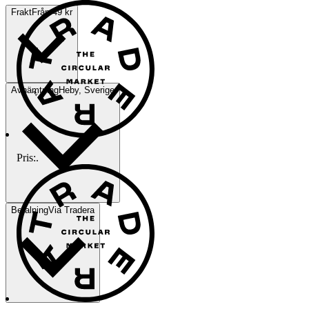
Frakt
Från 49 kr
Avhämtning
Heby, Sverige
Pris:
.
Betalning
Via Tradera