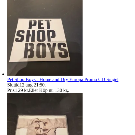
Pet Shop Boys - Home and Dry Europa Promo CD Singel
Sluttid
12 aug 21:50
.
Pris:
129 kr
,
Eller Köp nu
130 kr
,
.