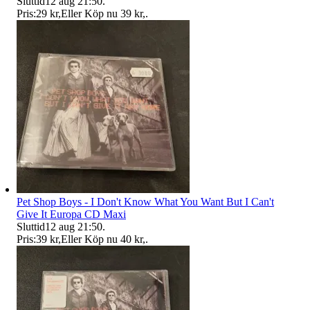
Sluttid
12 aug 21:50
.
Pris:
29 kr
,
Eller Köp nu
39 kr
,
.
Pet Shop Boys - I Don't Know What You Want But I Can't
Give It Europa CD Maxi
Sluttid
12 aug 21:50
.
Pris:
39 kr
,
Eller Köp nu
40 kr
,
.