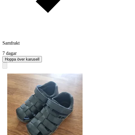
Samfrakt
7 dagar
Hoppa över karusell