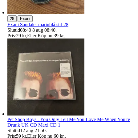
|
28
Exani
Exani Sandaler marinblå strl 28
Sluttid
08:40
8 aug 08:40
.
Pris:
29 kr
,
Eller Köp nu
39 kr
,
.
Pet Shop Boys - You Only Tell Me You Love Me When You're
Drunk UK CD Maxi CD 1
Sluttid
12 aug 21:50
.
Pris:
59 kr
,
Eller Köp nu
60 kr
,
.