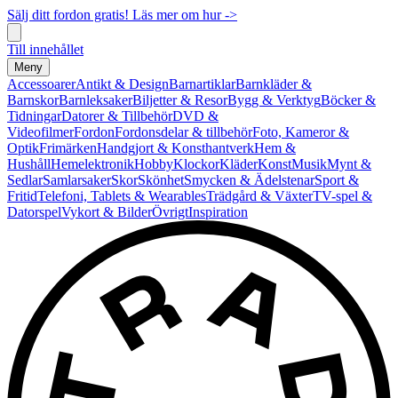
Sälj ditt fordon gratis! Läs mer om hur ->
Till innehållet
Meny
Accessoarer
Antikt & Design
Barnartiklar
Barnkläder &
Barnskor
Barnleksaker
Biljetter & Resor
Bygg & Verktyg
Böcker &
Tidningar
Datorer & Tillbehör
DVD &
Videofilmer
Fordon
Fordonsdelar & tillbehör
Foto, Kameror &
Optik
Frimärken
Handgjort & Konsthantverk
Hem &
Hushåll
Hemelektronik
Hobby
Klockor
Kläder
Konst
Musik
Mynt &
Sedlar
Samlarsaker
Skor
Skönhet
Smycken & Ädelstenar
Sport &
Fritid
Telefoni, Tablets & Wearables
Trädgård & Växter
TV-spel &
Datorspel
Vykort & Bilder
Övrigt
Inspiration