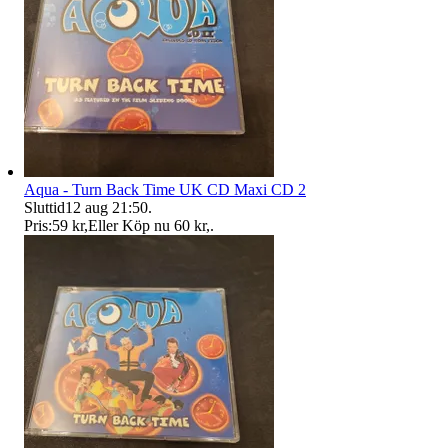
Aqua - Turn Back Time UK CD Maxi CD 2
Sluttid
12 aug 21:50
.
Pris:
59 kr
,
Eller Köp nu
60 kr
,
.