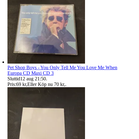
Pet Shop Boys - You Only Tell Me You Love Me When
Europa CD Maxi CD 3
Sluttid
12 aug 21:50
.
Pris:
69 kr
,
Eller Köp nu
70 kr
,
.