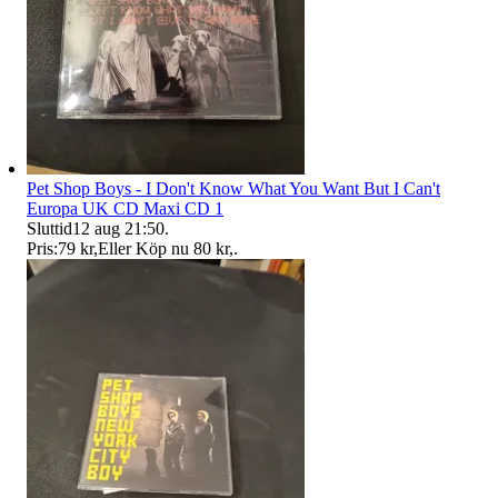
Pet Shop Boys - I Don't Know What You Want But I Can't
Europa UK CD Maxi CD 1
Sluttid
12 aug 21:50
.
Pris:
79 kr
,
Eller Köp nu
80 kr
,
.