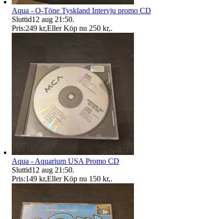
Aqua - O-Töne Tyskland Intervju promo CD
Sluttid
12 aug 21:50
.
Pris:
249 kr
,
Eller Köp nu
250 kr
,
.
Aqua - Aquarium USA Promo CD
Sluttid
12 aug 21:50
.
Pris:
149 kr
,
Eller Köp nu
150 kr
,
.