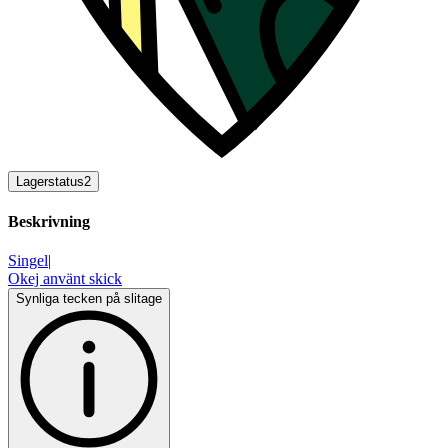
Lagerstatus
2
Beskrivning
Singel
|
Okej använt skick
Synliga tecken på slitage