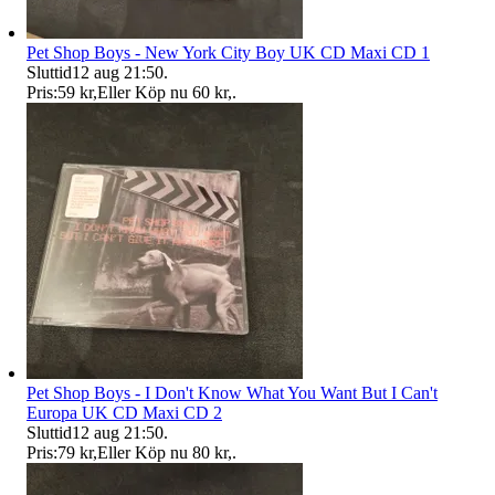
Pet Shop Boys - New York City Boy UK CD Maxi CD 1
Sluttid
12 aug 21:50
.
Pris:
59 kr
,
Eller Köp nu
60 kr
,
.
Pet Shop Boys - I Don't Know What You Want But I Can't
Europa UK CD Maxi CD 2
Sluttid
12 aug 21:50
.
Pris:
79 kr
,
Eller Köp nu
80 kr
,
.