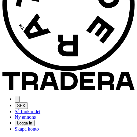
SEK
Så funkar det
Ny annons
Logga in
Skapa konto