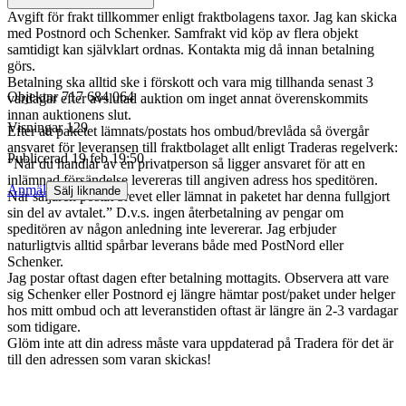
Avgift för frakt tillkommer enligt fraktbolagens taxor. Jag kan skicka
med Postnord och Schenker. Samfrakt vid köp av flera objekt
samtidigt kan självklart ordnas. Kontakta mig då innan betalning
görs.
Betalning ska alltid ske i förskott och vara mig tillhanda senast 3
Objektnr
717 684 064
vardagar efter avslutad auktion om inget annat överenskommits
innan auktionens slut.
Visningar
129
Efter att paketet lämnats/postats hos ombud/brevlåda så övergår
ansvaret för leveransen till fraktbolaget allt enligt Traderas regelverk:
Publicerad
19 feb 19:50
”När du handlar av en privatperson så ligger ansvaret för att en
inlämnad försändelse levereras till angiven adress hos speditören.
Anmäl
Sälj liknande
När säljaren postat brevet eller lämnat in paketet har denna fullgjort
sin del av avtalet.” D.v.s. ingen återbetalning av pengar om
speditören av någon anledning inte levererar. Jag erbjuder
naturligtvis alltid spårbar leverans både med PostNord eller
Schenker.
Jag postar oftast dagen efter betalning mottagits. Observera att vare
sig Schenker eller Postnord ej längre hämtar post/paket under helger
hos mitt ombud och att leveranstiden oftast är längre än 2-3 vardagar
som tidigare.
Glöm inte att din adress måste vara uppdaterad på Tradera för det är
till den adressen som varan skickas!