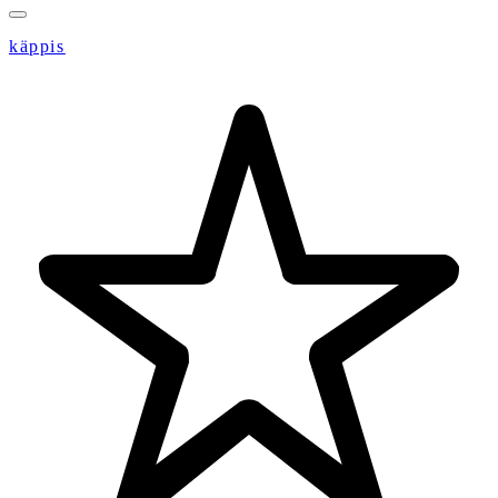
käppis