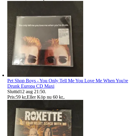
Pet Shop Boys - You Only Tell Me You Love Me When You're
Drunk Europa CD Maxi
Sluttid
12 aug 21:50
.
Pris:
59 kr
,
Eller Köp nu
60 kr
,
.