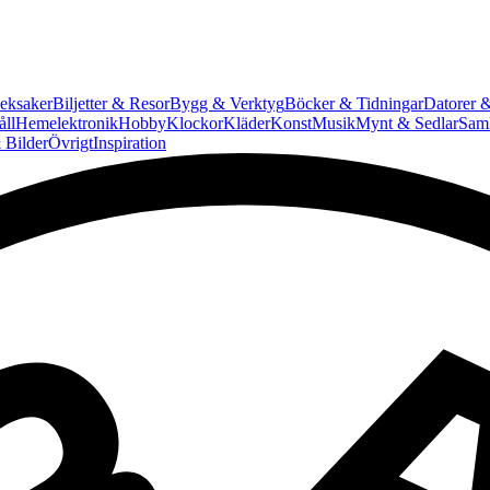
eksaker
Biljetter & Resor
Bygg & Verktyg
Böcker & Tidningar
Datorer &
ll
Hemelektronik
Hobby
Klockor
Kläder
Konst
Musik
Mynt & Sedlar
Saml
 Bilder
Övrigt
Inspiration