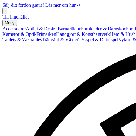
Sälj ditt fordon gratis! Läs mer om hur ->
Till innehållet
Meny
Accessoarer
Antikt & Design
Barnartiklar
Barnkläder & Barnskor
Barnl
Kameror & Optik
Frimärken
Handgjort & Konsthantverk
Hem & Hushå
Tablets & Wearables
Trädgård & Växter
TV-spel & Datorspel
Vykort &