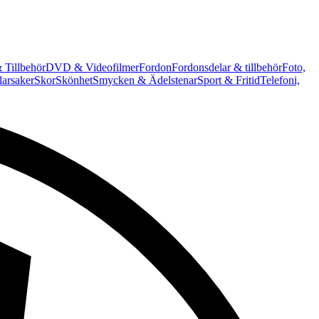
 Tillbehör
DVD & Videofilmer
Fordon
Fordonsdelar & tillbehör
Foto,
arsaker
Skor
Skönhet
Smycken & Ädelstenar
Sport & Fritid
Telefoni,