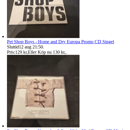
Pet Shop Boys - Home and Dry Europa Promo CD Singel
Sluttid
12 aug 21:50
.
Pris:
129 kr
,
Eller Köp nu
130 kr
,
.