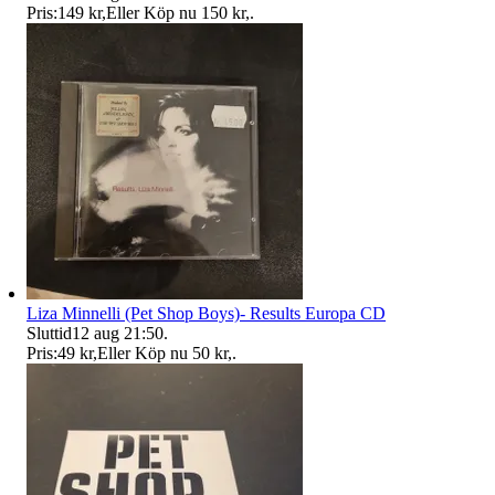
Pris:
149 kr
,
Eller Köp nu
150 kr
,
.
Liza Minnelli (Pet Shop Boys)- Results Europa CD
Sluttid
12 aug 21:50
.
Pris:
49 kr
,
Eller Köp nu
50 kr
,
.