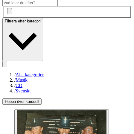
Filtrera efter kategori
/
Alla kategorier
/
Musik
/
CD
/
Svenskt
Hoppa över karusell