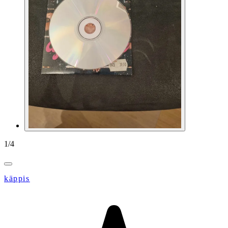
1
/
4
käppis