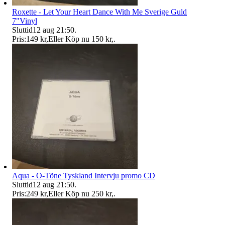
Roxette - Let Your Heart Dance With Me Sverige Guld
7"Vinyl
Sluttid
12 aug 21:50
.
Pris:
149 kr
,
Eller Köp nu
150 kr
,
.
Aqua - O-Töne Tyskland Intervju promo CD
Sluttid
12 aug 21:50
.
Pris:
249 kr
,
Eller Köp nu
250 kr
,
.