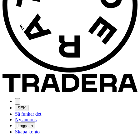
SEK
Så funkar det
Ny annons
Logga in
Skapa konto