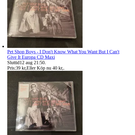
Pet Shop Boys - I Don't Know What You Want But I Can't
Give It Europa CD Maxi
Sluttid
12 aug 21:50
.
Pris:
39 kr
,
Eller Köp nu
40 kr
,
.