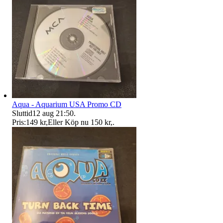
Aqua - Aquarium USA Promo CD
Sluttid
12 aug 21:50
.
Pris:
149 kr
,
Eller Köp nu
150 kr
,
.