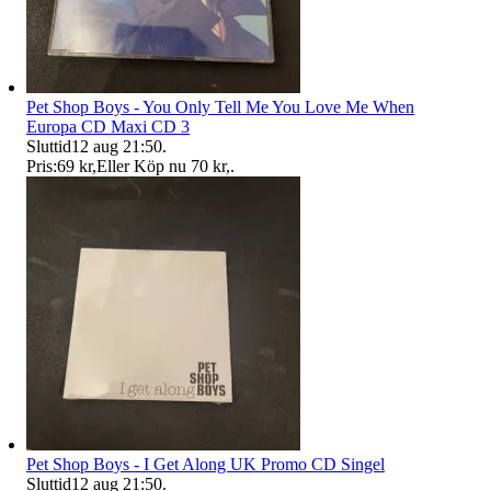
Pet Shop Boys - You Only Tell Me You Love Me When
Europa CD Maxi CD 3
Sluttid
12 aug 21:50
.
Pris:
69 kr
,
Eller Köp nu
70 kr
,
.
Pet Shop Boys - I Get Along UK Promo CD Singel
Sluttid
12 aug 21:50
.