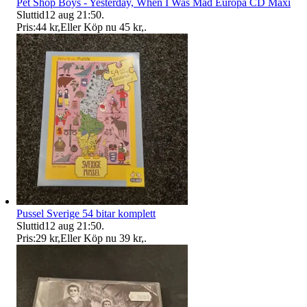
Pet Shop Boys - Yesterday, When I Was Mad Europa CD Maxi
Sluttid
12 aug 21:50
.
Pris:
44 kr
,
Eller Köp nu
45 kr
,
.
Pussel Sverige 54 bitar komplett
Sluttid
12 aug 21:50
.
Pris:
29 kr
,
Eller Köp nu
39 kr
,
.