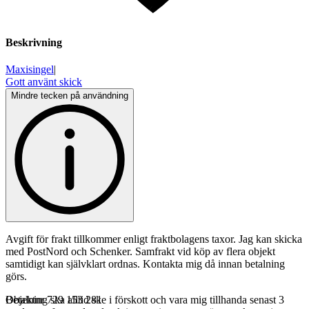
Beskrivning
Maxisingel
|
Gott använt skick
Mindre tecken på användning
Avgift för frakt tillkommer enligt fraktbolagens taxor. Jag kan skicka
med PostNord och Schenker. Samfrakt vid köp av flera objekt
samtidigt kan självklart ordnas. Kontakta mig då innan betalning
görs.
Betalning ska alltid ske i förskott och vara mig tillhanda senast 3
Objektnr
729 153 281