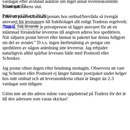
vardagar efter avslutad auktion om inget annat överenskommits
Visningar
73
innan auktionens slut.
Publicerad
28 apr 20:29
Efter att paketet lämnats/postats hos ombud/brevlåda så övergår
ansvaret för leveransen till fraktbolaget allt enligt Traderas regelverk:
Anmäl
Sälj liknande
"När du handlar av en privatperson så ligger ansvaret för att en
inlämnad försändelse levereras till angiven adress hos speditören.
När säljaren postat brevet eller lämnat in paketet har denna fullgjort
sin del av avtalet." D.v.s. ingen återbetalning av pengar om
speditören av någon anledning inte levererar. Jag erbjuder
naturligtvis alltid spårbar leverans både med Postnord eller
Schenker.
Jag postar oftast dagen efter betalning mottagits. Observera att vare
sig Schenker eller Postnord ej längre hämtar post/paket under helger
hos mitt ombud och att leveranstiderna oftast är längre än 2-3
vardagar som tidigare.
Glöm inte att din adress måste vara uppdaterad på Tradera för det är
till den adressen som varan skickas!