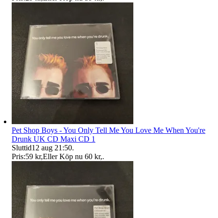
Pet Shop Boys - You Only Tell Me You Love Me When You're
Drunk UK CD Maxi CD 1
Sluttid
12 aug 21:50
.
Pris:
59 kr
,
Eller Köp nu
60 kr
,
.