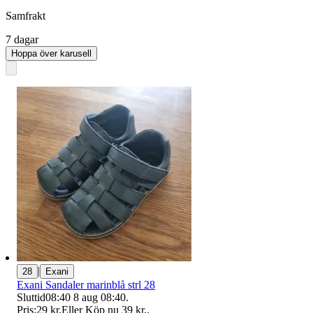
Samfrakt
7 dagar
Hoppa över karusell
|
28
Exani
Exani Sandaler marinblå strl 28
Sluttid
08:40
8 aug 08:40
.
Pris:
29 kr
,
Eller Köp nu
39 kr
,
.