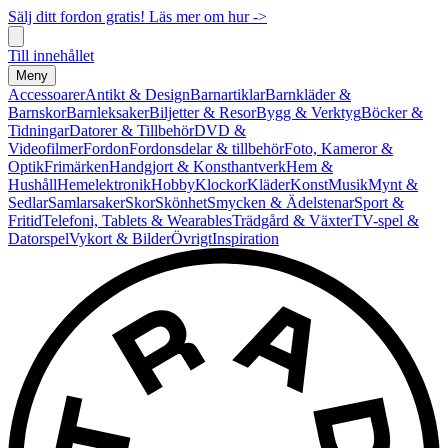
Sälj ditt fordon gratis! Läs mer om hur ->
Till innehållet
Meny
Accessoarer
Antikt & Design
Barnartiklar
Barnkläder &
Barnskor
Barnleksaker
Biljetter & Resor
Bygg & Verktyg
Böcker &
Tidningar
Datorer & Tillbehör
DVD &
Videofilmer
Fordon
Fordonsdelar & tillbehör
Foto, Kameror &
Optik
Frimärken
Handgjort & Konsthantverk
Hem &
Hushåll
Hemelektronik
Hobby
Klockor
Kläder
Konst
Musik
Mynt &
Sedlar
Samlarsaker
Skor
Skönhet
Smycken & Ädelstenar
Sport &
Fritid
Telefoni, Tablets & Wearables
Trädgård & Växter
TV-spel &
Datorspel
Vykort & Bilder
Övrigt
Inspiration