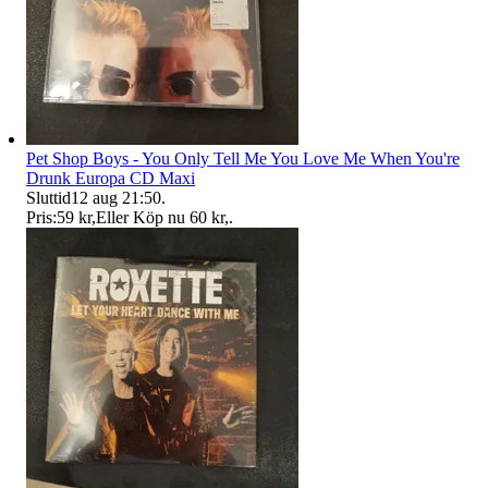
Pet Shop Boys - You Only Tell Me You Love Me When You're
Drunk Europa CD Maxi
Sluttid
12 aug 21:50
.
Pris:
59 kr
,
Eller Köp nu
60 kr
,
.