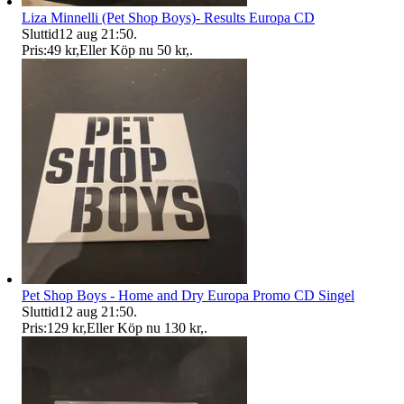
Liza Minnelli (Pet Shop Boys)- Results Europa CD
Sluttid
12 aug 21:50
.
Pris:
49 kr
,
Eller Köp nu
50 kr
,
.
Pet Shop Boys - Home and Dry Europa Promo CD Singel
Sluttid
12 aug 21:50
.
Pris:
129 kr
,
Eller Köp nu
130 kr
,
.