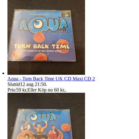
Aqua - Turn Back Time UK CD Maxi CD 2
Sluttid
12 aug 21:50
.
Pris:
59 kr
,
Eller Köp nu
60 kr
,
.