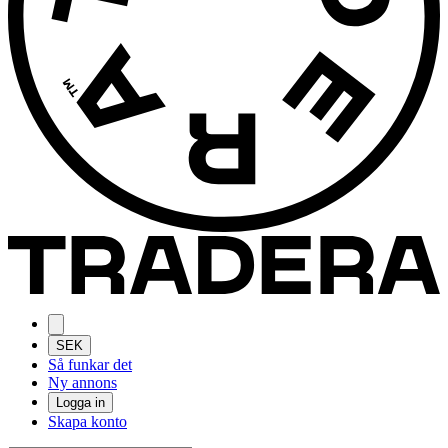
SEK
Så funkar det
Ny annons
Logga in
Skapa konto