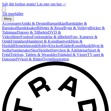
Sälj ditt fordon gratis! Läs mer om hur ->
Till innehållet
Meny
Accessoarer
Antikt & Design
Barnartiklar
Barnkläder &
Barnskor
Barnleksaker
Biljetter & Resor
Bygg & Verktyg
Böcker &
Tidningar
Datorer & Tillbehör
DVD &
Videofilmer
Fordon
Fordonsdelar & tillbehör
Foto, Kameror &
Optik
Frimärken
Handgjort & Konsthantverk
Hem &
Hushåll
Hemelektronik
Hobby
Klockor
Kläder
Konst
Musik
Mynt &
Sedlar
Samlarsaker
Skor
Skönhet
Smycken & Ädelstenar
Sport &
Fritid
Telefoni, Tablets & Wearables
Trädgård & Växter
TV-spel &
Datorspel
Vykort & Bilder
Övrigt
Inspiration