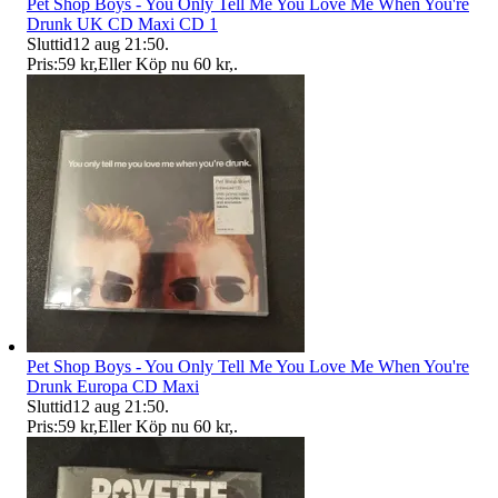
Pet Shop Boys - You Only Tell Me You Love Me When You're
Drunk UK CD Maxi CD 1
Sluttid
12 aug 21:50
.
Pris:
59 kr
,
Eller Köp nu
60 kr
,
.
Pet Shop Boys - You Only Tell Me You Love Me When You're
Drunk Europa CD Maxi
Sluttid
12 aug 21:50
.
Pris:
59 kr
,
Eller Köp nu
60 kr
,
.