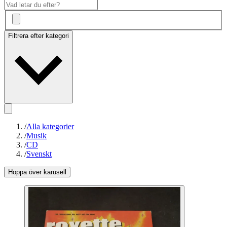
Filtrera efter kategori
/
Alla kategorier
/
Musik
/
CD
/
Svenskt
Hoppa över karusell