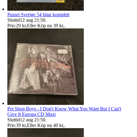
Pussel Sverige 54 bitar komplett
Sluttid
12 aug 21:50
.
Pris:
29 kr
,
Eller Köp nu
39 kr
,
.
Pet Shop Boys - I Don't Know What You Want But I Can't
Give It Europa CD Maxi
Sluttid
12 aug 21:50
.
Pris:
39 kr
,
Eller Köp nu
40 kr
,
.