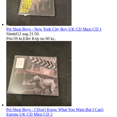
Pet Shop Boys - New York City Boy UK CD Maxi CD 1
Sluttid
12 aug 21:50
.
Pris:
59 kr
,
Eller Köp nu
60 kr
,
.
Pet Shop Boys - I Don't Know What You Want But I Can't
Europa UK CD Maxi CD 2