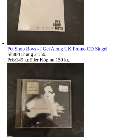
Pet Shop Boys - I Get Along UK Promo CD Singel
Sluttid
12 aug 21:50
.
Pris:
149 kr
,
Eller Köp nu
150 kr
,
.