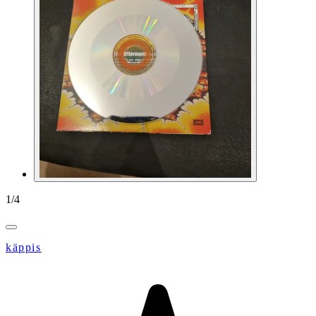
1
/
4
käppis