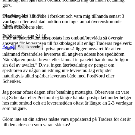
görs.
Objektnr
743 171 917
Betalning ska alltid ske i förskott och vara mig tillhanda senast 3
vardagar efter avslutad auktion om inget annat överenskommits
Visningar
29
innan auktionens slut.
Publicerad
1 aug 21:18
Efter att paketet lämnats/postats hos ombud/brevlåda så övergår
ansvaret för leveransen till fraktbolaget allt enligt Traderas regelverk:
Anmäl
Sälj liknande
”När du handlar av en privatperson så ligger ansvaret för att en
inlämnad försändelse levereras till angiven adress hos speditören.
När säljaren postat brevet eller lämnat in paketet har denna fullgjort
sin del av avtalet.” D.v.s. ingen återbetalning av pengar om
speditören av någon anledning inte levererar. Jag erbjuder
naturligtvis alltid spårbar leverans både med PostNord eller
Schenker.
Jag postar oftast dagen efter betalning mottagits. Observera att vare
sig Schenker eller Postnord ej längre hämtar post/paket under helger
hos mitt ombud och att leveranstiden oftast är längre än 2-3 vardagar
som tidigare.
Glöm inte att din adress måste vara uppdaterad på Tradera för det är
till den adressen som varan skickas!