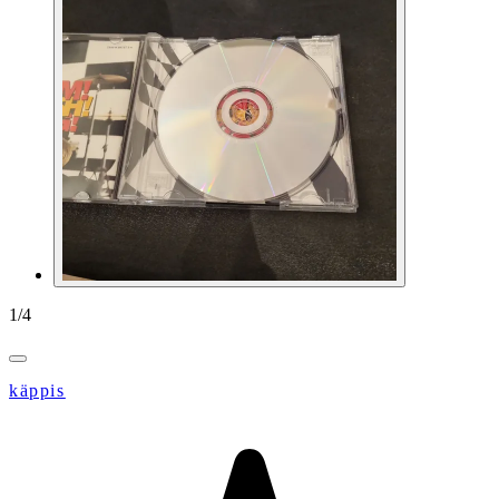
1
/
4
käppis