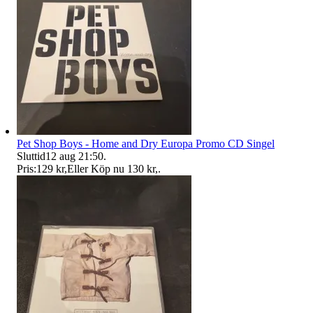
Pet Shop Boys - Home and Dry Europa Promo CD Singel
Sluttid
12 aug 21:50
.
Pris:
129 kr
,
Eller Köp nu
130 kr
,
.