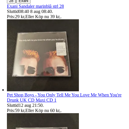
|
28
Exani
Exani Sandaler marinblå strl 28
Sluttid
08:40
8 aug 08:40
.
Pris:
29 kr
,
Eller Köp nu
39 kr
,
.
Pet Shop Boys - You Only Tell Me You Love Me When You're
Drunk UK CD Maxi CD 1
Sluttid
12 aug 21:50
.
Pris:
59 kr
,
Eller Köp nu
60 kr
,
.