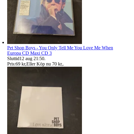
Pet Shop Boys - You Only Tell Me You Love Me When
Europa CD Maxi CD 3
Sluttid
12 aug 21:50
.
Pris:
69 kr
,
Eller Köp nu
70 kr
,
.