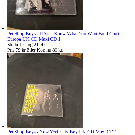
Pet Shop Boys - I Don't Know What You Want But I Can't
Europa UK CD Maxi CD 1
Sluttid
12 aug 21:50
.
Pris:
79 kr
,
Eller Köp nu
80 kr
,
.
Pet Shop Boys - New York City Boy UK CD Maxi CD 1