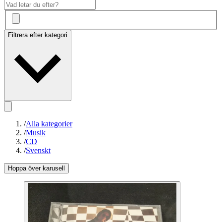
Filtrera efter kategori
/
Alla kategorier
/
Musik
/
CD
/
Svenskt
Hoppa över karusell