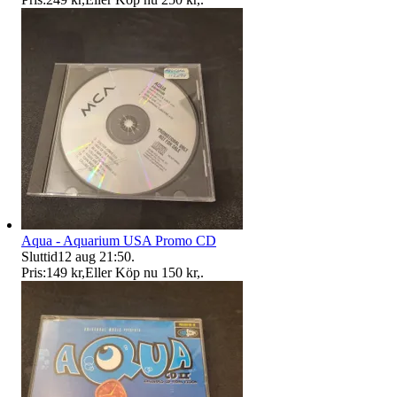
Aqua - Aquarium USA Promo CD
Sluttid
12 aug 21:50
.
Pris:
149 kr
,
Eller Köp nu
150 kr
,
.