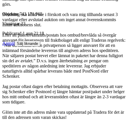
görs.
Objektnr
743 171 963
Betalning ska alltid ske i förskott och vara mig tillhanda senast 3
vardagar efter avslutad auktion om inget annat överenskommits
Visningar
23
innan auktionens slut.
Publicerad
1 aug 21:18
Efter att paketet lämnats/postats hos ombud/brevlåda så övergår
ansvaret för leveransen till fraktbolaget allt enligt Traderas regelverk:
Anmäl
Sälj liknande
”När du handlar av en privatperson så ligger ansvaret för att en
inlämnad försändelse levereras till angiven adress hos speditören.
När säljaren postat brevet eller lämnat in paketet har denna fullgjort
sin del av avtalet.” D.v.s. ingen återbetalning av pengar om
speditören av någon anledning inte levererar. Jag erbjuder
naturligtvis alltid spårbar leverans både med PostNord eller
Schenker.
Jag postar oftast dagen efter betalning mottagits. Observera att vare
sig Schenker eller Postnord ej längre hämtar post/paket under helger
hos mitt ombud och att leveranstiden oftast är längre än 2-3 vardagar
som tidigare.
Glöm inte att din adress måste vara uppdaterad på Tradera för det är
till den adressen som varan skickas!