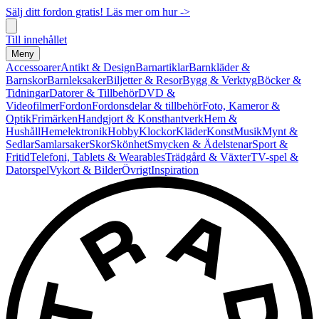
Sälj ditt fordon gratis! Läs mer om hur ->
Till innehållet
Meny
Accessoarer
Antikt & Design
Barnartiklar
Barnkläder &
Barnskor
Barnleksaker
Biljetter & Resor
Bygg & Verktyg
Böcker &
Tidningar
Datorer & Tillbehör
DVD &
Videofilmer
Fordon
Fordonsdelar & tillbehör
Foto, Kameror &
Optik
Frimärken
Handgjort & Konsthantverk
Hem &
Hushåll
Hemelektronik
Hobby
Klockor
Kläder
Konst
Musik
Mynt &
Sedlar
Samlarsaker
Skor
Skönhet
Smycken & Ädelstenar
Sport &
Fritid
Telefoni, Tablets & Wearables
Trädgård & Växter
TV-spel &
Datorspel
Vykort & Bilder
Övrigt
Inspiration