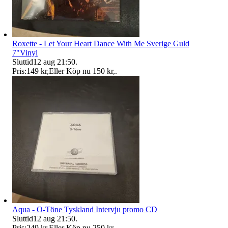
Roxette - Let Your Heart Dance With Me Sverige Guld
7"Vinyl
Sluttid
12 aug 21:50
.
Pris:
149 kr
,
Eller Köp nu
150 kr
,
.
Aqua - O-Töne Tyskland Intervju promo CD
Sluttid
12 aug 21:50
.
Pris:
249 kr
,
Eller Köp nu
250 kr
,
.