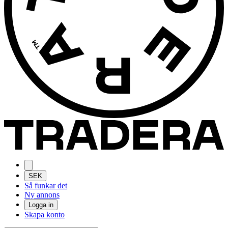
SEK
Så funkar det
Ny annons
Logga in
Skapa konto