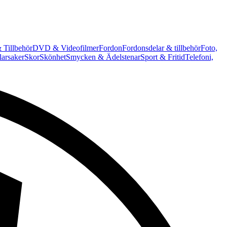
 Tillbehör
DVD & Videofilmer
Fordon
Fordonsdelar & tillbehör
Foto,
arsaker
Skor
Skönhet
Smycken & Ädelstenar
Sport & Fritid
Telefoni,