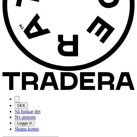
SEK
Så funkar det
Ny annons
Logga in
Skapa konto