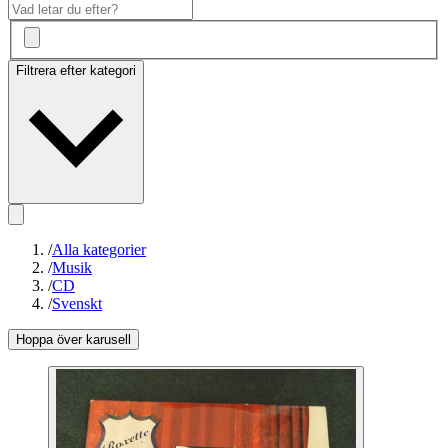
Filtrera efter kategori
/
Alla kategorier
/
Musik
/
CD
/
Svenskt
Hoppa över karusell