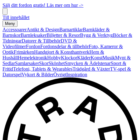
Sälj ditt fordon gratis! Läs mer om hur ->
Till innehållet
Meny
Accessoarer
Antikt & Design
Barnartiklar
Barnkläder &
Barnskor
Barnleksaker
Biljetter & Resor
Bygg & Verktyg
Böcker &
Tidningar
Datorer & Tillbehör
DVD &
Videofilmer
Fordon
Fordonsdelar & tillbehör
Foto, Kameror &
Optik
Frimärken
Handgjort & Konsthantverk
Hem &
Hushåll
Hemelektronik
Hobby
Klockor
Kläder
Konst
Musik
Mynt &
Sedlar
Samlarsaker
Skor
Skönhet
Smycken & Ädelstenar
Sport &
Fritid
Telefoni, Tablets & Wearables
Trädgård & Växter
TV-spel &
Datorspel
Vykort & Bilder
Övrigt
Inspiration