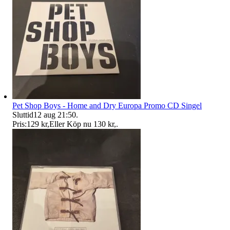
Pet Shop Boys - Home and Dry Europa Promo CD Singel
Sluttid
12 aug 21:50
.
Pris:
129 kr
,
Eller Köp nu
130 kr
,
.