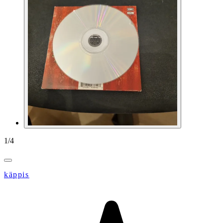
1
/
4
käppis