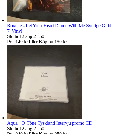
Roxette - Let Your Heart Dance With Me Sverige Guld
7"Vinyl
Sluttid
12 aug 21:50
.
Pris:
149 kr
,
Eller Köp nu
150 kr
,
.
Aqua - O-Töne Tyskland Intervju promo CD
Sluttid
12 aug 21:50
.
Pris:
249 kr
,
Eller Köp nu
250 kr
,
.