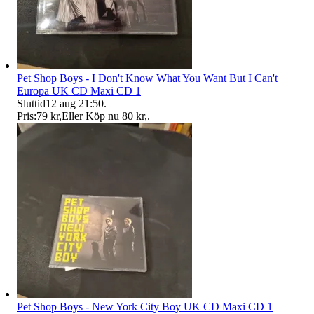
Pet Shop Boys - I Don't Know What You Want But I Can't
Europa UK CD Maxi CD 1
Sluttid
12 aug 21:50
.
Pris:
79 kr
,
Eller Köp nu
80 kr
,
.
Pet Shop Boys - New York City Boy UK CD Maxi CD 1