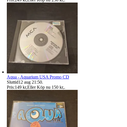
Aqua - Aquarium USA Promo CD
Sluttid
12 aug 21:50
.
Pris:
149 kr
,
Eller Köp nu
150 kr
,
.