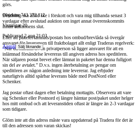
görs.
Objektnr
743 372 112
Betalning ska alltid ske i förskott och vara mig tillhanda senast 3
vardagar efter avslutad auktion om inget annat överenskommits
Visningar
20
innan auktionens slut.
Publicerad
2 aug 21:03
Efter att paketet lämnats/postats hos ombud/brevlåda så övergår
ansvaret för leveransen till fraktbolaget allt enligt Traderas regelverk:
Anmäl
Sälj liknande
”När du handlar av en privatperson så ligger ansvaret för att en
inlämnad försändelse levereras till angiven adress hos speditören.
När säljaren postat brevet eller lämnat in paketet har denna fullgjort
sin del av avtalet.” D.v.s. ingen återbetalning av pengar om
speditören av någon anledning inte levererar. Jag erbjuder
naturligtvis alltid spårbar leverans både med PostNord eller
Schenker.
Jag postar oftast dagen efter betalning mottagits. Observera att vare
sig Schenker eller Postnord ej längre hämtar post/paket under helger
hos mitt ombud och att leveranstiden oftast är längre än 2-3 vardagar
som tidigare.
Glöm inte att din adress måste vara uppdaterad på Tradera för det är
till den adressen som varan skickas!