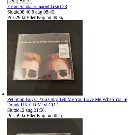
|
28
Exani
Exani Sandaler marinblå strl 28
Sluttid
08:40
8 aug 08:40
.
Pris:
29 kr
,
Eller Köp nu
39 kr
,
.
Pet Shop Boys - You Only Tell Me You Love Me When You're
Drunk UK CD Maxi CD 1
Sluttid
12 aug 21:50
.
Pris:
59 kr
,
Eller Köp nu
60 kr
,
.