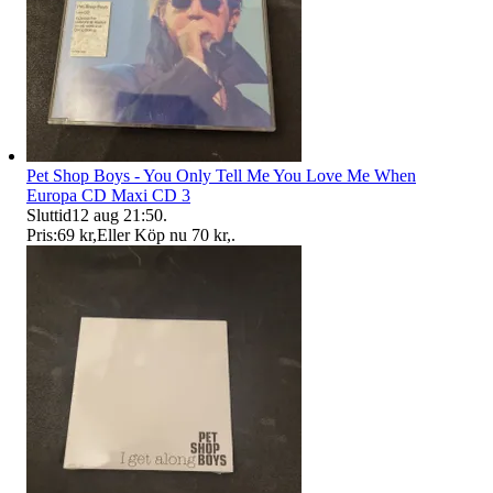
Pet Shop Boys - You Only Tell Me You Love Me When
Europa CD Maxi CD 3
Sluttid
12 aug 21:50
.
Pris:
69 kr
,
Eller Köp nu
70 kr
,
.