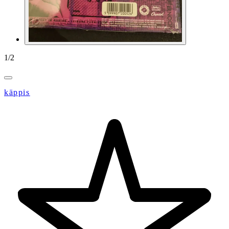
1
/
2
käppis