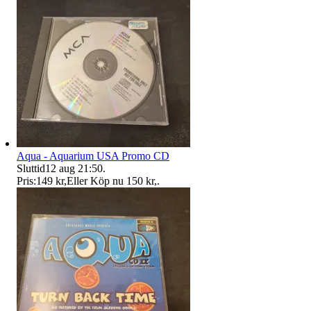
Aqua - Aquarium USA Promo CD
Sluttid
12 aug 21:50
.
Pris:
149 kr
,
Eller Köp nu
150 kr
,
.