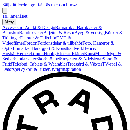
Sälj ditt fordon gratis! Läs mer om hur ->
Till innehållet
Meny
Accessoarer
Antikt & Design
Barnartiklar
Barnkläder &
Barnskor
Barnleksaker
Biljetter & Resor
Bygg & Verktyg
Böcker &
Tidningar
Datorer & Tillbehör
DVD &
Videofilmer
Fordon
Fordonsdelar & tillbehör
Foto, Kameror &
Optik
Frimärken
Handgjort & Konsthantverk
Hem &
Hushåll
Hemelektronik
Hobby
Klockor
Kläder
Konst
Musik
Mynt &
Sedlar
Samlarsaker
Skor
Skönhet
Smycken & Ädelstenar
Sport &
Fritid
Telefoni, Tablets & Wearables
Trädgård & Växter
TV-spel &
Datorspel
Vykort & Bilder
Övrigt
Inspiration