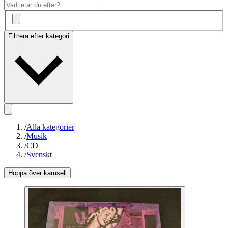
Filtrera efter kategori
/
Alla kategorier
/
Musik
/
CD
/
Svenskt
Hoppa över karusell