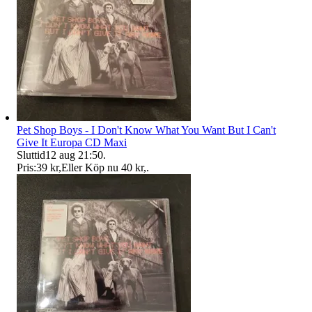
Pet Shop Boys - I Don't Know What You Want But I Can't
Give It Europa CD Maxi
Sluttid
12 aug 21:50
.
Pris:
39 kr
,
Eller Köp nu
40 kr
,
.