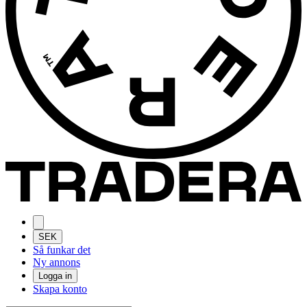
SEK
Så funkar det
Ny annons
Logga in
Skapa konto