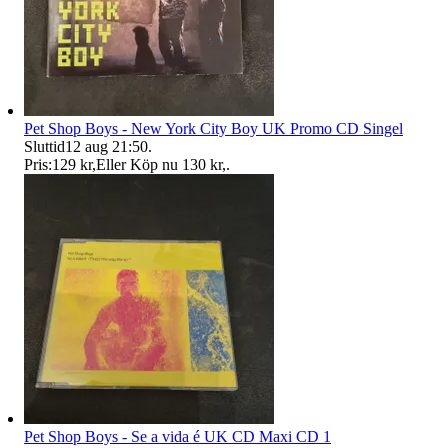
Pet Shop Boys - New York City Boy UK Promo CD Singel
Sluttid
12 aug 21:50
.
Pris:
129 kr
,
Eller Köp nu
130 kr
,
.
Pet Shop Boys - Se a vida é UK CD Maxi CD 1