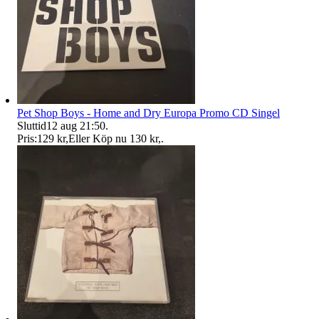
Pet Shop Boys - Home and Dry Europa Promo CD Singel
Sluttid
12 aug 21:50
.
Pris:
129 kr
,
Eller Köp nu
130 kr
,
.