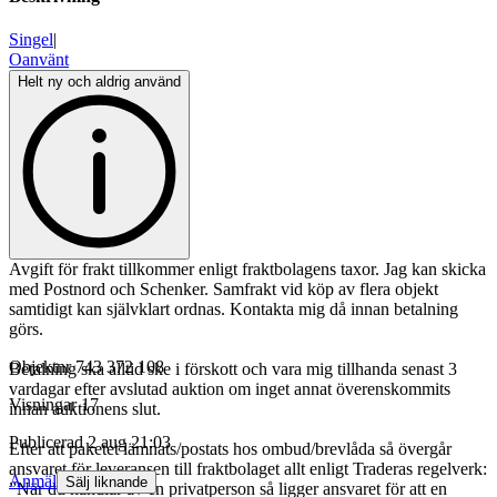
Singel
|
Oanvänt
Helt ny och aldrig använd
Avgift för frakt tillkommer enligt fraktbolagens taxor. Jag kan skicka
med Postnord och Schenker. Samfrakt vid köp av flera objekt
samtidigt kan självklart ordnas. Kontakta mig då innan betalning
görs.
Objektnr
743 372 108
Betalning ska alltid ske i förskott och vara mig tillhanda senast 3
vardagar efter avslutad auktion om inget annat överenskommits
Visningar
17
innan auktionens slut.
Publicerad
2 aug 21:03
Efter att paketet lämnats/postats hos ombud/brevlåda så övergår
ansvaret för leveransen till fraktbolaget allt enligt Traderas regelverk:
Anmäl
Sälj liknande
”När du handlar av en privatperson så ligger ansvaret för att en