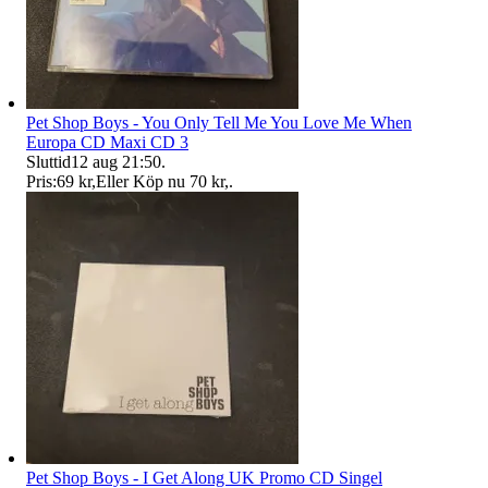
Pet Shop Boys - You Only Tell Me You Love Me When
Europa CD Maxi CD 3
Sluttid
12 aug 21:50
.
Pris:
69 kr
,
Eller Köp nu
70 kr
,
.
Pet Shop Boys - I Get Along UK Promo CD Singel