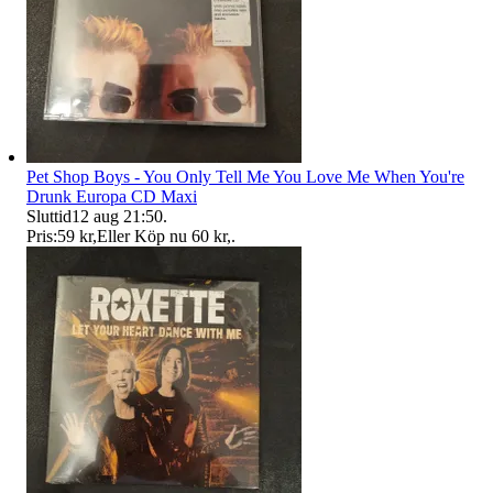
Pet Shop Boys - You Only Tell Me You Love Me When You're
Drunk Europa CD Maxi
Sluttid
12 aug 21:50
.
Pris:
59 kr
,
Eller Köp nu
60 kr
,
.