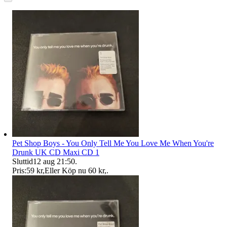
Pet Shop Boys - You Only Tell Me You Love Me When You're
Drunk UK CD Maxi CD 1
Sluttid
12 aug 21:50
.
Pris:
59 kr
,
Eller Köp nu
60 kr
,
.