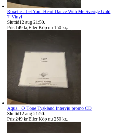
Roxette - Let Your Heart Dance With Me Sverige Guld
7"Vinyl
Sluttid
12 aug 21:50
.
Pris:
149 kr
,
Eller Köp nu
150 kr
,
.
Aqua - O-Töne Tyskland Intervju promo CD
Sluttid
12 aug 21:50
.
Pris:
249 kr
,
Eller Köp nu
250 kr
,
.