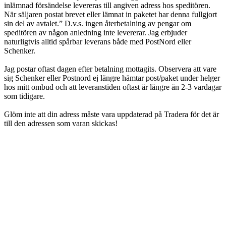
inlämnad försändelse levereras till angiven adress hos speditören.
När säljaren postat brevet eller lämnat in paketet har denna fullgjort
sin del av avtalet.” D.v.s. ingen återbetalning av pengar om
speditören av någon anledning inte levererar. Jag erbjuder
naturligtvis alltid spårbar leverans både med PostNord eller
Schenker.
Jag postar oftast dagen efter betalning mottagits. Observera att vare
sig Schenker eller Postnord ej längre hämtar post/paket under helger
hos mitt ombud och att leveranstiden oftast är längre än 2-3 vardagar
som tidigare.
Glöm inte att din adress måste vara uppdaterad på Tradera för det är
till den adressen som varan skickas!