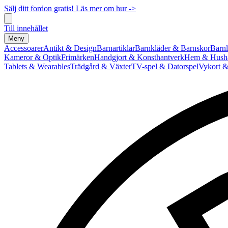
Sälj ditt fordon gratis! Läs mer om hur ->
Till innehållet
Meny
Accessoarer
Antikt & Design
Barnartiklar
Barnkläder & Barnskor
Barnl
Kameror & Optik
Frimärken
Handgjort & Konsthantverk
Hem & Hushå
Tablets & Wearables
Trädgård & Växter
TV-spel & Datorspel
Vykort &