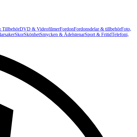
 Tillbehör
DVD & Videofilmer
Fordon
Fordonsdelar & tillbehör
Foto,
arsaker
Skor
Skönhet
Smycken & Ädelstenar
Sport & Fritid
Telefoni,