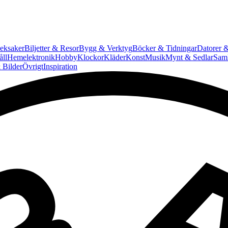
eksaker
Biljetter & Resor
Bygg & Verktyg
Böcker & Tidningar
Datorer &
ll
Hemelektronik
Hobby
Klockor
Kläder
Konst
Musik
Mynt & Sedlar
Saml
 Bilder
Övrigt
Inspiration