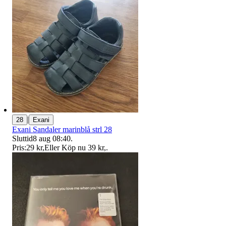
|
28
Exani
Exani Sandaler marinblå strl 28
Sluttid
8 aug 08:40
.
Pris:
29 kr
,
Eller Köp nu
39 kr
,
.