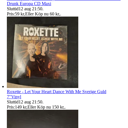
Drunk Europa CD Maxi
Sluttid
12 aug 21:50
.
Pris:
59 kr
,
Eller Köp nu
60 kr
,
.
Roxette - Let Your Heart Dance With Me Sverige Guld
7"Vinyl
Sluttid
12 aug 21:50
.
Pris:
149 kr
,
Eller Köp nu
150 kr
,
.