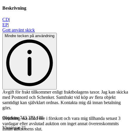
Beskrivning
CD
|
EP
|
Gott använt skick
Mindre tecken på användning
Avgift för frakt tillkommer enligt fraktbolagens taxor. Jag kan skicka
med Postnord och Schenker. Samfrakt vid köp av flera objekt
samtidigt kan självklart ordnas. Kontakta mig då innan betalning
görs.
Objektnr
743 372 189
Betalning ska alltid ske i förskott och vara mig tillhanda senast 3
vardagar efter avslutad auktion om inget annat överenskommits
Visningar
21
innan auktionens slut.