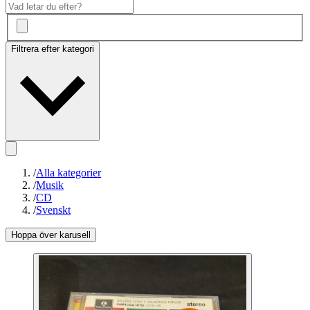
Filtrera efter kategori
/
Alla kategorier
/
Musik
/
CD
/
Svenskt
Hoppa över karusell