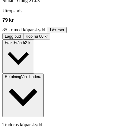
Slutar
16 aug 21:03
Utropspris
79 kr
85 kr med köparskydd.
Läs mer
Lägg bud
Köp nu 80 kr
Frakt
Från 52 kr
Betalning
Via Tradera
Traderas köparskydd