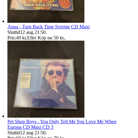
Aqua - Turn Back Time Sverige CD Maxi
Sluttid
12 aug 21:50
.
Pris:
49 kr
,
Eller Köp nu
50 kr
,
.
Pet Shop Boys - You Only Tell Me You Love Me When
Europa CD Maxi CD 3
Sluttid
12 aug 21:50
.