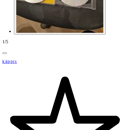
1
/
5
käppis