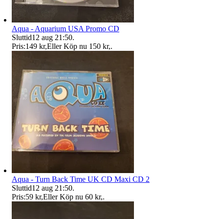
Aqua - Aquarium USA Promo CD
Sluttid
12 aug 21:50
.
Pris:
149 kr
,
Eller Köp nu
150 kr
,
.
Aqua - Turn Back Time UK CD Maxi CD 2
Sluttid
12 aug 21:50
.
Pris:
59 kr
,
Eller Köp nu
60 kr
,
.