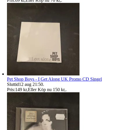
Pris:
69 kr
,
Eller Köp nu
70 kr
,
.
Pet Shop Boys - I Get Along UK Promo CD Singel
Sluttid
12 aug 21:50
.
Pris:
149 kr
,
Eller Köp nu
150 kr
,
.