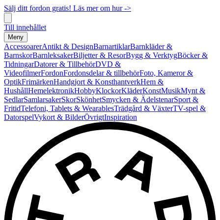
Sälj ditt fordon gratis! Läs mer om hur ->
Till innehållet
Meny
Accessoarer
Antikt & Design
Barnartiklar
Barnkläder &
Barnskor
Barnleksaker
Biljetter & Resor
Bygg & Verktyg
Böcker &
Tidningar
Datorer & Tillbehör
DVD &
Videofilmer
Fordon
Fordonsdelar & tillbehör
Foto, Kameror &
Optik
Frimärken
Handgjort & Konsthantverk
Hem &
Hushåll
Hemelektronik
Hobby
Klockor
Kläder
Konst
Musik
Mynt &
Sedlar
Samlarsaker
Skor
Skönhet
Smycken & Ädelstenar
Sport &
Fritid
Telefoni, Tablets & Wearables
Trädgård & Växter
TV-spel &
Datorspel
Vykort & Bilder
Övrigt
Inspiration