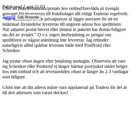
Publicerad
2 aug 21:03
Efter att paketet lämnats/postats hos ombud/brevlåda så övergår
ansvaret för leveransen till fraktbolaget allt enligt Traderas regelverk:
Anmäl
Sälj liknande
”När du handlar av en privatperson så ligger ansvaret för att en
inlämnad försändelse levereras till angiven adress hos speditören.
När säljaren postat brevet eller lämnat in paketet har denna fullgjort
sin del av avtalet.” D.v.s. ingen återbetalning av pengar om
speditören av någon anledning inte levererar. Jag erbjuder
naturligtvis alltid spårbar leverans både med PostNord eller
Schenker.
Jag postar oftast dagen efter betalning mottagits. Observera att vare
sig Schenker eller Postnord ej längre hämtar post/paket under helger
hos mitt ombud och att leveranstiden oftast är längre än 2-3 vardagar
som tidigare.
Glöm inte att din adress måste vara uppdaterad på Tradera för det är
till den adressen som varan skickas!