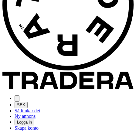
SEK
Så funkar det
Ny annons
Logga in
Skapa konto